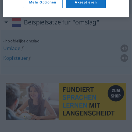
Mehr Optionen
Akzeptieren
Beispielsätze für "omslag"
hoofdelijke omslag
Umlage
f
Kopfsteuer
f