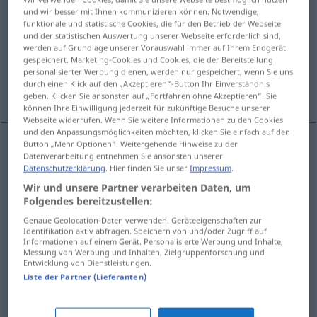
und wir besser mit Ihnen kommunizieren können. Notwendige,
funktionale und statistische Cookies, die für den Betrieb der Webseite
Übersicht aller Übersetzungen
und der statistischen Auswertung unserer Webseite erforderlich sind,
(Für mehr Details die Übersetzung anklicken/antippen)
werden auf Grundlage unserer Vorauswahl immer auf Ihrem Endgerät
gespeichert. Marketing-Cookies und Cookies, die der Bereitstellung
personalisierter Werbung dienen, werden nur gespeichert, wenn Sie uns
Umschlag, Decke, Kompresse, Umschwung,
durch einen Klick auf den „Akzeptieren“-Button Ihr Einverständnis
Hülle
geben. Klicken Sie ansonsten auf „Fortfahren ohne Akzeptieren“. Sie
können Ihre Einwilligung jederzeit für zukünftige Besuche unserer
Webseite widerrufen. Wenn Sie weitere Informationen zu den Cookies
und den Anpassungsmöglichkeiten möchten, klicken Sie einfach auf den
Button „Mehr Optionen“. Weitergehende Hinweise zu der
Datenverarbeitung entnehmen Sie ansonsten unserer
Umschlag
m
omslag
Datenschutzerklärung
. Hier finden Sie unser
Impressum
.
Wir und unsere Partner verarbeiten Daten, um
Decke
f
omslag
Folgendes bereitzustellen:
Genaue Geolocation-Daten verwenden. Geräteeigenschaften zur
Hülle
f
Buch
a.
omslag
Identifikation aktiv abfragen. Speichern von und/oder Zugriff auf
Informationen auf einem Gerät. Personalisierte Werbung und Inhalte,
Messung von Werbung und Inhalten, Zielgruppenforschung und
a.
Kompresse
f
omslag
Entwicklung von Dienstleistungen.
MED
Liste der Partner (Lieferanten)
Umschwung
m
omslag
FIG