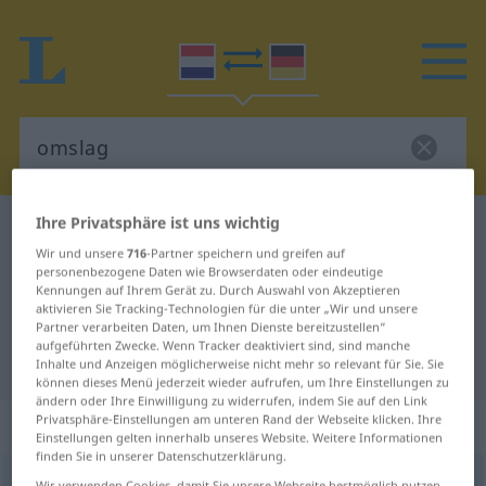
Ihre Privatsphäre ist uns wichtig
Niederländisch-Deutsch Wörterbuch
omslag
Wir und unsere
716
-Partner speichern und greifen auf
Niederländisch-Deutsch
personenbezogene Daten wie Browserdaten oder eindeutige
Kennungen auf Ihrem Gerät zu. Durch Auswahl von Akzeptieren
Übersetzung für "omslag"
aktivieren Sie Tracking-Technologien für die unter „Wir und unsere
Partner verarbeiten Daten, um Ihnen Dienste bereitzustellen“
aufgeführten Zwecke. Wenn Tracker deaktiviert sind, sind manche
"omslag" Deutsch Übersetzung
Inhalte und Anzeigen möglicherweise nicht mehr so relevant für Sie. Sie
können dieses Menü jederzeit wieder aufrufen, um Ihre Einstellungen zu
ändern oder Ihre Einwilligung zu widerrufen, indem Sie auf den Link
Privatsphäre-Einstellungen am unteren Rand der Webseite klicken. Ihre
„omslag“
: zelfstandig naamwoord
Einstellungen gelten innerhalb unseres Website. Weitere Informationen
finden Sie in unserer Datenschutzerklärung.
omslag
[ˈ-slɑx]
subst
Wir verwenden Cookies, damit Sie unsere Webseite bestmöglich nutzen