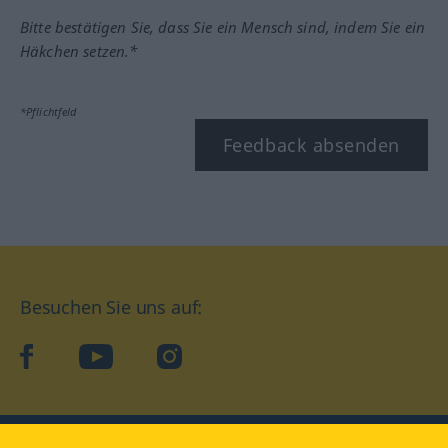
Bitte bestätigen Sie, dass Sie ein Mensch sind, indem Sie ein
Häkchen setzen.*
*Pflichtfeld
Feedback absenden
Besuchen Sie uns auf:
facebook
YouTube
Instagram