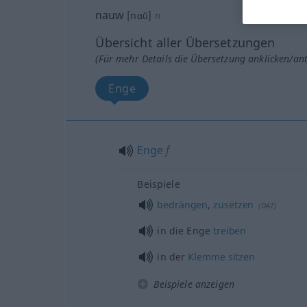
nauw
[nɑŭ]
n
Übersicht aller Übersetzungen
(Für mehr Details die Übersetzung anklicken/an
Enge
Enge
f
Beispiele
bedrängen
,
zusetzen
(
DAT
)
in die Enge
treiben
in der
Klemme
sitzen
Beispiele anzeigen