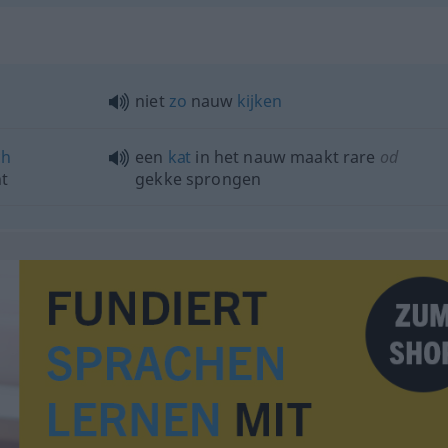
niet
zo
nauw
kijken
ch
een
kat
in het nauw maakt rare
od
ht
gekke sprongen