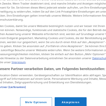
n Zwecke. Wenn Tracker deaktiviert sind, sind manche Inhalte und Anzeigen mögliche
evant für Sie. Sie können dieses Menü jederzeit wieder aufrufen, um Ihre Einstellung
inwilligung zu widerrufen, indem Sie auf den Link Privatsphäre-Einstellungen am unt
cken. Ihre Einstellungen gelten innerhalb unseres Website. Weitere Informationen fin
enschutzerklärung.
tippen)
en Cookies, damit Sie unsere Webseite bestmöglich nutzen und wir besser mit Ihnen
en können. Notwendige, funktionale und statistische Cookies, die für den Betrieb d
ischen Auswertung unserer Webseite erforderlich sind, werden auf Grundlage unserer
hrem Endgerät gespeichert. Marketing-Cookies und Cookies, die der Bereitstellung per
nen, werden nur gespeichert, wenn Sie uns durch einen Klick auf den „Akzeptieren“-
nis geben. Klicken Sie ansonsten auf „Fortfahren ohne Akzeptieren“. Sie können Ihre 
ür zukünftige Besuche unserer Webseite widerrufen. Wenn Sie weitere Informationen 
nauw
assungsmöglichkeiten möchten, klicken Sie einfach auf den Button „Mehr Optionen“
de Hinweise zu der Datenverarbeitung entnehmen Sie ansonsten unserer
Datenschut
 Sie unser
Impressum
.
unsere Partner verarbeiten Daten, um Folgendes bereitzustellen:
het niet
zo
nauw
kijken
ocation-Daten verwenden. Geräteeigenschaften zur Identifikation aktiv abfragen. Sp
griff auf Informationen auf einem Gerät. Personalisierte Werbung und Inhalte, Mes
od
f
an
het komt (
steekt) niet
zo
nauw
 Inhalten, Zielgruppenforschung und Entwicklung von Dienstleistungen.
artner (Lieferanten)
Mehr Optionen
Akzeptieren