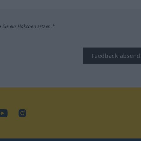
m Sie ein Häkchen setzen.*
Feedback absend
ook
YouTube
Instagram