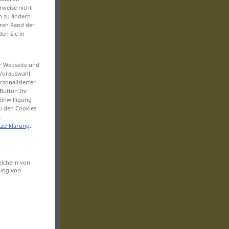
rweise nicht
en zu ändern
eren Rand der
den Sie in
er Webseite und
 Vorauswahl
sonalisierter
Button Ihr
Einwilligung
zu den Cookies
.
zerklärung
.
eichern von
sung von