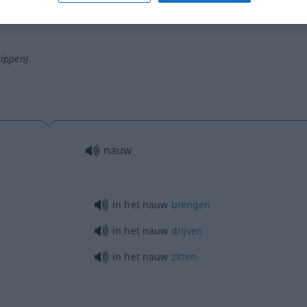
tippen)
nauw
in het nauw
brengen
in het nauw
drijven
in het nauw
zitten