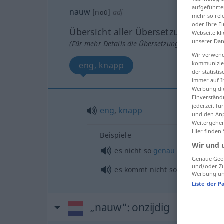
aufgeführte
nauw
[nɑŭ]
adj
mehr so rel
oder Ihre E
Übersicht aller Übersetzungen
Webseite kli
unserer Dat
(Für mehr Details die Übersetzung anklicken/an
Wir verwend
kommunizier
eng, knapp
der statist
immer auf I
Werbung die
Einverständ
jederzeit f
eng
,
knapp
und den Anp
Weitergehen
Hier finden
Beispiele
Wir und 
es nicht so
genau
nehmen
Genaue Geol
und/oder Zu
es kommt nicht so
genau
darau
Werbung und
Liste der P
„nauw“
: onzijdig