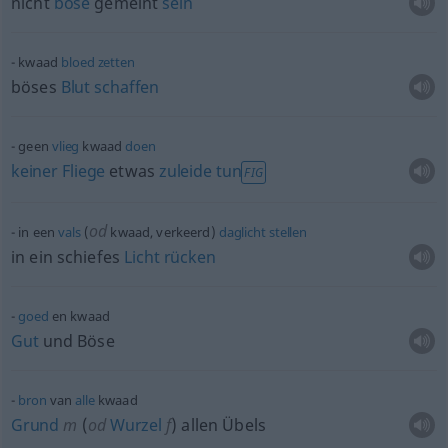
nicht
böse
gemeint
sein
kwaad
bloed
zetten
böses
Blut
schaffen
geen
vlieg
kwaad
doen
keiner
Fliege
etwas
zuleide
tun
FIG
od
in een
vals
(
kwaad, verkeerd)
daglicht
stellen
in ein schiefes
Licht
rücken
goed
en kwaad
Gut
und Böse
bron
van
alle
kwaad
Grund
m
(
od
Wurzel
f
) allen Übels