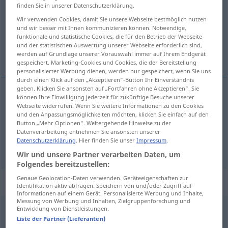
finden Sie in unserer Datenschutzerklärung.
Übersicht aller Übersetzungen
Wir verwenden Cookies, damit Sie unsere Webseite bestmöglich nutzen
und wir besser mit Ihnen kommunizieren können. Notwendige,
(Für mehr Details die Übersetzung anklicken/antippen)
funktionale und statistische Cookies, die für den Betrieb der Webseite
und der statistischen Auswertung unserer Webseite erforderlich sind,
böse, zornig, schlimm, schlecht, übel
werden auf Grundlage unserer Vorauswahl immer auf Ihrem Endgerät
gespeichert. Marketing-Cookies und Cookies, die der Bereitstellung
personalisierter Werbung dienen, werden nur gespeichert, wenn Sie uns
durch einen Klick auf den „Akzeptieren“-Button Ihr Einverständnis
geben. Klicken Sie ansonsten auf „Fortfahren ohne Akzeptieren“. Sie
können Ihre Einwilligung jederzeit für zukünftige Besuche unserer
böse
,
zornig
kwaad
Webseite widerrufen. Wenn Sie weitere Informationen zu den Cookies
und den Anpassungsmöglichkeiten möchten, klicken Sie einfach auf den
Button „Mehr Optionen“. Weitergehende Hinweise zu der
schlimm
,
schlecht
,
übel
kwaad
Datenverarbeitung entnehmen Sie ansonsten unserer
Datenschutzerklärung
. Hier finden Sie unser
Impressum
.
Wir und unsere Partner verarbeiten Daten, um
Folgendes bereitzustellen:
Genaue Geolocation-Daten verwenden. Geräteeigenschaften zur
„kwaad“
: onzijdig
Identifikation aktiv abfragen. Speichern von und/oder Zugriff auf
Informationen auf einem Gerät. Personalisierte Werbung und Inhalte,
Messung von Werbung und Inhalten, Zielgruppenforschung und
kwaad
Entwicklung von Dienstleistungen.
n
<
kwaden
>
Liste der Partner (Lieferanten)