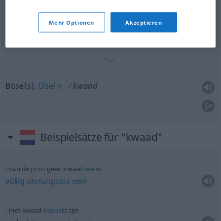
Übersicht aller Übersetzungen
(Für mehr Details die Übersetzung anklicken/antippen)
Mehr Optionen
Akzeptieren
Böse, Übel
Böse(s),
Übel
n
kwaad
Beispielsätze für "kwaad"
van de
prins
geen kwaad
weten
völlig
ahnungslos
sein
niet kwaad
bedoeld
zijn