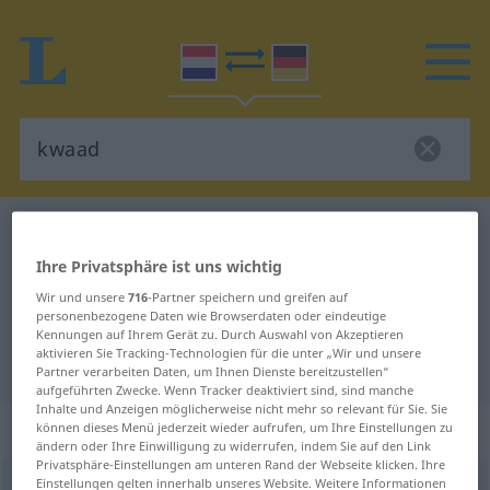
Niederländisch-Deutsch Wörterbuch
kwaad
Niederländisch-Deutsch
Ihre Privatsphäre ist uns wichtig
Übersetzung für "kwaad"
Wir und unsere
716
-Partner speichern und greifen auf
personenbezogene Daten wie Browserdaten oder eindeutige
Kennungen auf Ihrem Gerät zu. Durch Auswahl von Akzeptieren
aktivieren Sie Tracking-Technologien für die unter „Wir und unsere
"kwaad" Deutsch Übersetzung
Partner verarbeiten Daten, um Ihnen Dienste bereitzustellen“
aufgeführten Zwecke. Wenn Tracker deaktiviert sind, sind manche
Inhalte und Anzeigen möglicherweise nicht mehr so relevant für Sie. Sie
„kwaad“
: bijvoeglijk naamwoord
können dieses Menü jederzeit wieder aufrufen, um Ihre Einstellungen zu
ändern oder Ihre Einwilligung zu widerrufen, indem Sie auf den Link
Privatsphäre-Einstellungen am unteren Rand der Webseite klicken. Ihre
Einstellungen gelten innerhalb unseres Website. Weitere Informationen
kwaad
adj