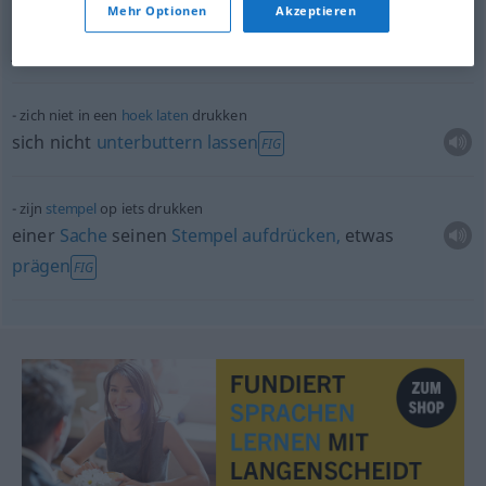
Mehr Optionen
Akzeptieren
iemand iets op het
hart
drukken
jemandem
etwas
ans
Herz
legen
,
einschärfen
zich niet in een
hoek
laten
drukken
sich nicht
unterbuttern
lassen
FIG
zijn
stempel
op iets drukken
einer
Sache
seinen
Stempel
aufdrücken,
etwas
prägen
FIG