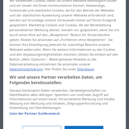
Wir verwenden Cookies, damit Sie unsere Webseite bestmöglich nutzen
und wir besser mit Ihnen kommunizieren können. Notwendige,
Übersicht aller Übersetzungen
funktionale und statistische Cookies, die für den Betrieb der Webseite
und der statistischen Auswertung unserer Webseite erforderlich sind,
(Für mehr Details die Übersetzung anklicken/antippen)
werden auf Grundlage unserer Vorauswahl immer auf Ihrem Endgerät
gespeichert. Marketing-Cookies und Cookies, die der Bereitstellung
drücken, drucken, stemmen
personalisierter Werbung dienen, werden nur gespeichert, wenn Sie uns
durch einen Klick auf den „Akzeptieren“-Button Ihr Einverständnis
geben. Klicken Sie ansonsten auf „Fortfahren ohne Akzeptieren“. Sie
können Ihre Einwilligung jederzeit für zukünftige Besuche unserer
Webseite widerrufen. Wenn Sie weitere Informationen zu den Cookies
und den Anpassungsmöglichkeiten möchten, klicken Sie einfach auf den
drücken
drukken
Button „Mehr Optionen“. Weitergehende Hinweise zu der
Datenverarbeitung entnehmen Sie ansonsten unserer
Datenschutzerklärung
. Hier finden Sie unser
Impressum
.
drucken
Buch
drukken
Wir und unsere Partner verarbeiten Daten, um
Folgendes bereitzustellen:
stemmen
drukken
Genaue Geolocation-Daten verwenden. Geräteeigenschaften zur
Identifikation aktiv abfragen. Speichern von und/oder Zugriff auf
Informationen auf einem Gerät. Personalisierte Werbung und Inhalte,
Messung von Werbung und Inhalten, Zielgruppenforschung und
Entwicklung von Dienstleistungen.
Liste der Partner (Lieferanten)
Beispielsätze für "drukken"