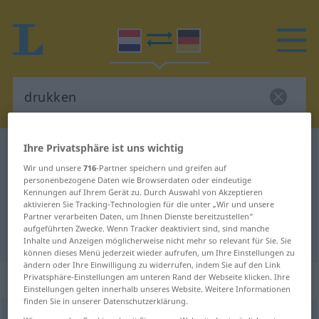
Ihre Privatsphäre ist uns wichtig
Niederländisch-Deutsch Wörterbuch
drukken
Wir und unsere
716
-Partner speichern und greifen auf
Niederländisch-Deutsch
personenbezogene Daten wie Browserdaten oder eindeutige
Übersetzung für "drukken"
Kennungen auf Ihrem Gerät zu. Durch Auswahl von Akzeptieren
aktivieren Sie Tracking-Technologien für die unter „Wir und unsere
Partner verarbeiten Daten, um Ihnen Dienste bereitzustellen“
aufgeführten Zwecke. Wenn Tracker deaktiviert sind, sind manche
"drukken" Deutsch Übersetzung
Inhalte und Anzeigen möglicherweise nicht mehr so relevant für Sie. Sie
können dieses Menü jederzeit wieder aufrufen, um Ihre Einstellungen zu
ändern oder Ihre Einwilligung zu widerrufen, indem Sie auf den Link
„drukken“
: werkwoord
Privatsphäre-Einstellungen am unteren Rand der Webseite klicken. Ihre
Einstellungen gelten innerhalb unseres Website. Weitere Informationen
finden Sie in unserer Datenschutzerklärung.
drukken
[ˈdrɵkə(n)]
v