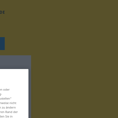
DE
en oder
g-
ustellen“
rweise nicht
en zu ändern
eren Rand der
den Sie in