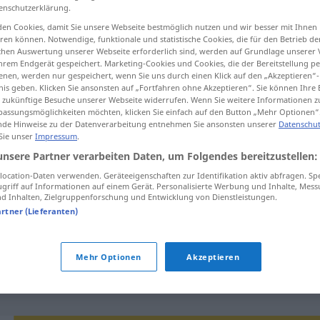
enschutzerklärung.
en Cookies, damit Sie unsere Webseite bestmöglich nutzen und wir besser mit Ihnen
en können. Notwendige, funktionale und statistische Cookies, die für den Betrieb d
ischen Auswertung unserer Webseite erforderlich sind, werden auf Grundlage unserer
tippen)
hrem Endgerät gespeichert. Marketing-Cookies und Cookies, die der Bereitstellung per
nen, werden nur gespeichert, wenn Sie uns durch einen Klick auf den „Akzeptieren“-
nis geben. Klicken Sie ansonsten auf „Fortfahren ohne Akzeptieren“. Sie können Ihre 
ür zukünftige Besuche unserer Webseite widerrufen. Wenn Sie weitere Informationen 
assungsmöglichkeiten möchten, klicken Sie einfach auf den Button „Mehr Optionen“
de Hinweise zu der Datenverarbeitung entnehmen Sie ansonsten unserer
Datenschut
 Sie unser
Impressum
.
unsere Partner verarbeiten Daten, um Folgendes bereitzustellen:
beperkt
ocation-Daten verwenden. Geräteeigenschaften zur Identifikation aktiv abfragen. Sp
griff auf Informationen auf einem Gerät. Personalisierte Werbung und Inhalte, Mes
 Inhalten, Zielgruppenforschung und Entwicklung von Dienstleistungen.
beperkt
FIG
artner (Lieferanten)
Mehr Optionen
Akzeptieren
beperkt van
geest