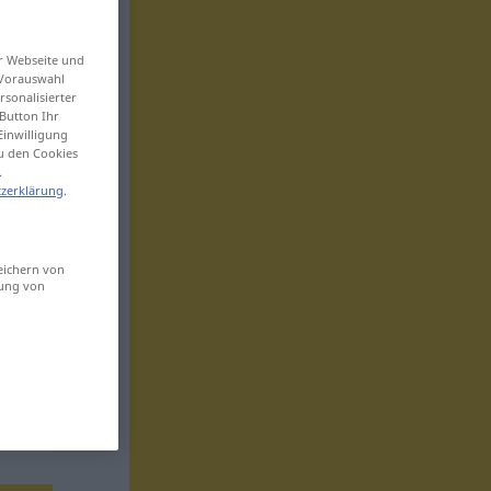
er Webseite und
 Vorauswahl
sonalisierter
Button Ihr
Einwilligung
zu den Cookies
.
zerklärung
.
eichern von
sung von