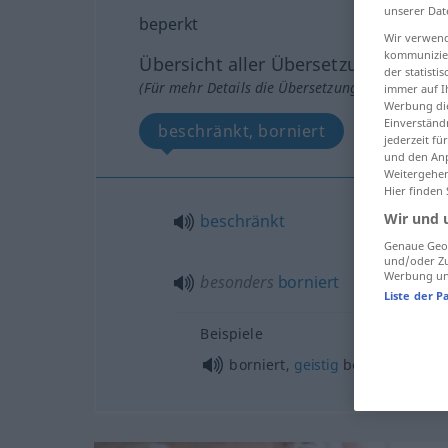
unserer Dat
beperkt
Wir verwend
kommunizier
Übersicht aller Übersetzungen
der statist
(Für mehr Details die Übersetzung anklicken/an
immer auf I
Werbung die
Einverständ
beschränkt, borniert
jederzeit f
und den Anp
Weitergehen
Hier finden
Wir und 
beschränkt
Genaue Geol
und/oder Zu
Werbung und
besonders
borniert
Liste der P
Beispiele
borniert,
geistig
beschränkt