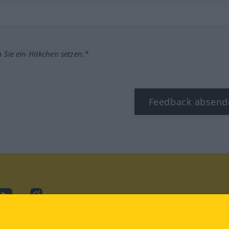
m Sie ein Häkchen setzen.*
Feedback absend
ook
YouTube
Instagram