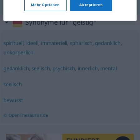
Mehr Optionen
Akzeptieren
Synonyme für "geistig"
spirituell
,
ideell
,
immateriell
,
sphärisch
,
gedanklich
,
unkörperlich
gedanklich
,
seelisch
,
psychisch
,
innerlich
,
mental
seelisch
bewusst
© OpenThesaurus.de