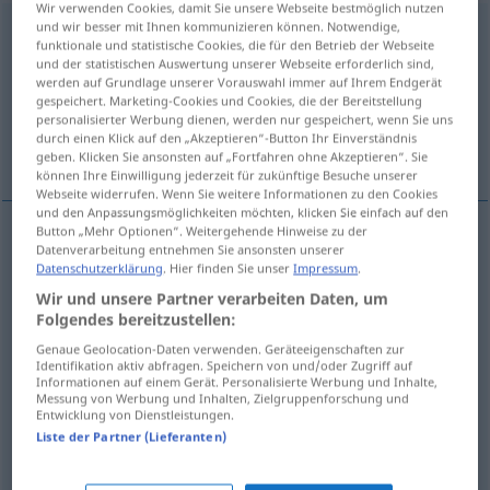
Wir verwenden Cookies, damit Sie unsere Webseite bestmöglich nutzen
und wir besser mit Ihnen kommunizieren können. Notwendige,
geistig
funktionale und statistische Cookies, die für den Betrieb der Webseite
und der statistischen Auswertung unserer Webseite erforderlich sind,
Übersicht aller Übersetzungen
werden auf Grundlage unserer Vorauswahl immer auf Ihrem Endgerät
gespeichert. Marketing-Cookies und Cookies, die der Bereitstellung
(Für mehr Details die Übersetzung anklicken/antippen)
personalisierter Werbung dienen, werden nur gespeichert, wenn Sie uns
durch einen Klick auf den „Akzeptieren“-Button Ihr Einverständnis
geestelijk, verstandelijk, onstoffelijk, geestrijk
geben. Klicken Sie ansonsten auf „Fortfahren ohne Akzeptieren“. Sie
können Ihre Einwilligung jederzeit für zukünftige Besuche unserer
Webseite widerrufen. Wenn Sie weitere Informationen zu den Cookies
und den Anpassungsmöglichkeiten möchten, klicken Sie einfach auf den
Button „Mehr Optionen“. Weitergehende Hinweise zu der
Datenverarbeitung entnehmen Sie ansonsten unserer
geestelijk
geistig
Datenschutzerklärung
. Hier finden Sie unser
Impressum
.
Wir und unsere Partner verarbeiten Daten, um
verstandelijk
geistig
Vernunfts-
besonders
u.
Folgendes bereitzustellen:
Behinderte
Genaue Geolocation-Daten verwenden. Geräteeigenschaften zur
Identifikation aktiv abfragen. Speichern von und/oder Zugriff auf
Informationen auf einem Gerät. Personalisierte Werbung und Inhalte,
Messung von Werbung und Inhalten, Zielgruppenforschung und
onstoffelijk
geistig
nicht materiell
Entwicklung von Dienstleistungen.
Liste der Partner (Lieferanten)
geestrijk
geistig
Getränk