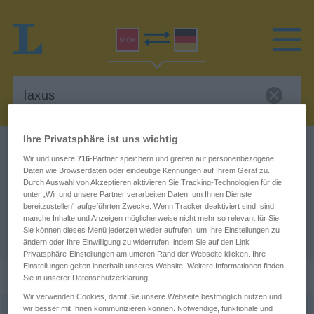
Ihre Privatsphäre ist uns wichtig
Latein-Deutsch Wörterbuch
laxus
Wir und unsere
716
-Partner speichern und greifen auf personenbezogene
Latein-Deutsch Übersetzung für
Daten wie Browserdaten oder eindeutige Kennungen auf Ihrem Gerät zu.
Durch Auswahl von Akzeptieren aktivieren Sie Tracking-Technologien für die
"laxus"
unter „Wir und unsere Partner verarbeiten Daten, um Ihnen Dienste
bereitzustellen“ aufgeführten Zwecke. Wenn Tracker deaktiviert sind, sind
manche Inhalte und Anzeigen möglicherweise nicht mehr so relevant für Sie.
Sie können dieses Menü jederzeit wieder aufrufen, um Ihre Einstellungen zu
"laxus" Deutsch Übersetzung
ändern oder Ihre Einwilligung zu widerrufen, indem Sie auf den Link
Privatsphäre-Einstellungen am unteren Rand der Webseite klicken. Ihre
Einstellungen gelten innerhalb unseres Website. Weitere Informationen finden
„laxus“
: Adjektiv, adjektivisch
Sie in unserer Datenschutzerklärung.
Wir verwenden Cookies, damit Sie unsere Webseite bestmöglich nutzen und
wir besser mit Ihnen kommunizieren können. Notwendige, funktionale und
laxus
languere
adj
<
a
, um
;
adv
laxē
>
||
||