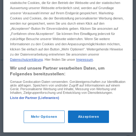
statistische Cookies, die für den Betrieb der Webseite und der statistischen
Auswertung unserer Webseite erforderlich sind, werden auf Grundlage
Übersicht aller Übersetzungen
unserer Vorauswahl immer auf Ihrem Endgerät gespeichert. Marketing-
Cookies und Cookies, die der Bereitstellung personalisierter Werbung dienen,
(Für mehr Details die Übersetzung anklicken/antippen)
werden nur gespeichert, wenn Sie uns durch einen Klick auf den
„Akzeptieren“-Button Ihr Einverständnis geben. Klicken Sie ansonsten auf
schlaff, locker
zwanglos, frei
„Fortfahren ohne Akzeptieren“. Sie können Ihre Einwilligung jederzeit für
zukünftige Besuche unserer Webseite widerrufen. Wenn Sie weitere
Informationen zu den Cookies und den Anpassungsmöglichkeiten möchten,
weit, weitläufig
lang
klicken Sie einfach auf den Button „Mehr Optionen“. Weitergehende Hinweise
zu der Datenverarbeitung entnehmen Sie ansonsten unserer
Datenschutzerklärung
. Hier finden Sie unser
Impressum
.
Wir und unsere Partner verarbeiten Daten, um
Folgendes bereitzustellen:
schlaff
,
locker
laxus
(
nachkl.
)
POET
Genaue Geolocation-Daten verwenden. Geräteeigenschaften zur Identifikation
aktiv abfragen. Speichern von und/oder Zugriff auf Informationen auf einem
Gerät. Personalisierte Werbung und Inhalte, Messung von Werbung und
Inhalten, Zielgruppenforschung und Entwicklung von Dienstleistungen.
Liste der Partner (Lieferanten)
zwanglos,
frei
laxus
FIG
Mehr Optionen
Akzeptieren