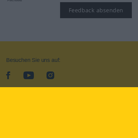
*Pflichtfeld
Feedback absenden
Besuchen Sie uns auf:
facebook
YouTube
Instagram
Langenscheidt
NUTZUNGSBEDINGUNGEN