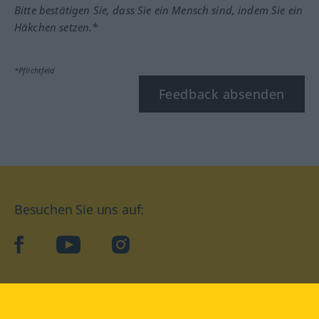
Bitte bestätigen Sie, dass Sie ein Mensch sind, indem Sie ein
Häkchen setzen.*
*Pflichtfeld
Feedback absenden
Besuchen Sie uns auf:
facebook
YouTube
Instagram