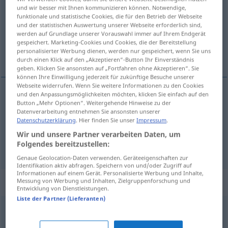
und wir besser mit Ihnen kommunizieren können. Notwendige,
funktionale und statistische Cookies, die für den Betrieb der Webseite
Übersicht aller Übersetzungen
und der statistischen Auswertung unserer Webseite erforderlich sind,
(Für mehr Details die Übersetzung anklicken/antippen)
werden auf Grundlage unserer Vorauswahl immer auf Ihrem Endgerät
gespeichert. Marketing-Cookies und Cookies, die der Bereitstellung
personalisierter Werbung dienen, werden nur gespeichert, wenn Sie uns
Hase, Meister Lampe
durch einen Klick auf den „Akzeptieren“-Button Ihr Einverständnis
geben. Klicken Sie ansonsten auf „Fortfahren ohne Akzeptieren“. Sie
können Ihre Einwilligung jederzeit für zukünftige Besuche unserer
Webseite widerrufen. Wenn Sie weitere Informationen zu den Cookies
und den Anpassungsmöglichkeiten möchten, klicken Sie einfach auf den
Button „Mehr Optionen“. Weitergehende Hinweise zu der
Hase
m
zec
Datenverarbeitung entnehmen Sie ansonsten unserer
Datenschutzerklärung
. Hier finden Sie unser
Impressum
.
Meister
Lampe
zec
u bajci
Wir und unsere Partner verarbeiten Daten, um
Folgendes bereitzustellen:
Genaue Geolocation-Daten verwenden. Geräteeigenschaften zur
Identifikation aktiv abfragen. Speichern von und/oder Zugriff auf
Informationen auf einem Gerät. Personalisierte Werbung und Inhalte,
Beispielsätze für "zec"
Messung von Werbung und Inhalten, Zielgruppenforschung und
Entwicklung von Dienstleistungen.
Liste der Partner (Lieferanten)
u
tom
grmu leži zec
FIG