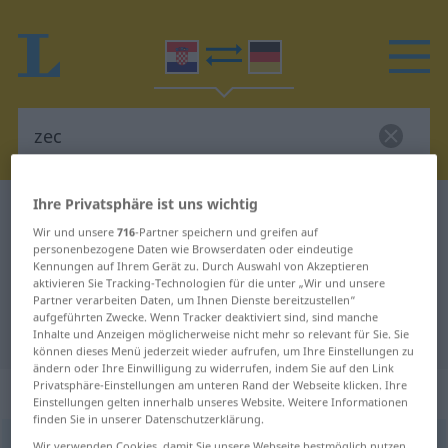
Ihre Privatsphäre ist uns wichtig
Kroatisch-Deutsch Wörterbuch
zec
Wir und unsere
716
-Partner speichern und greifen auf
Kroatisch-Deutsch Übersetzung für
personenbezogene Daten wie Browserdaten oder eindeutige
Kennungen auf Ihrem Gerät zu. Durch Auswahl von Akzeptieren
"zec"
aktivieren Sie Tracking-Technologien für die unter „Wir und unsere
Partner verarbeiten Daten, um Ihnen Dienste bereitzustellen“
aufgeführten Zwecke. Wenn Tracker deaktiviert sind, sind manche
"zec" Deutsch Übersetzung
Inhalte und Anzeigen möglicherweise nicht mehr so relevant für Sie. Sie
können dieses Menü jederzeit wieder aufrufen, um Ihre Einstellungen zu
ändern oder Ihre Einwilligung zu widerrufen, indem Sie auf den Link
Privatsphäre-Einstellungen am unteren Rand der Webseite klicken. Ihre
„zec“
Einstellungen gelten innerhalb unseres Website. Weitere Informationen
finden Sie in unserer Datenschutzerklärung.
zec
<
vok
zeče
;
pl
zečevi
>
Wir verwenden Cookies, damit Sie unsere Webseite bestmöglich nutzen