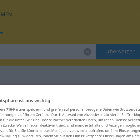
HMEN
Übersetzen
für "zagrijati"
atsphäre ist uns wichtig
sere
716
-Partner speichern und greifen auf personenbezogene Daten wie Browserdat
g
Kennungen auf Ihrem Gerät zu. Durch Auswahl von Akzeptieren aktivieren Sie Trackin
n für die unter „Wir und unsere Partner verarbeiten Daten, um Ihnen Dienste bereitz
n Zwecke. Wenn Tracker deaktiviert sind, sind manche Inhalte und Anzeigen mögliche
evant für Sie. Sie können dieses Menü jederzeit wieder aufrufen, um Ihre Einstellung
inwilligung zu widerrufen, indem Sie auf den Link Privatsphäre-Einstellungen am unt