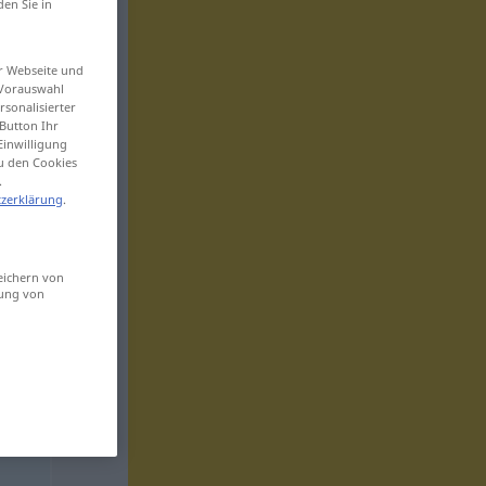
den Sie in
er Webseite und
 Vorauswahl
sonalisierter
Button Ihr
Einwilligung
zu den Cookies
.
zerklärung
.
eichern von
sung von