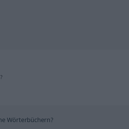
h?
ine Wörterbüchern?