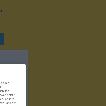
DE
en oder
g-
ustellen“
rweise nicht
en zu ändern
eren Rand der