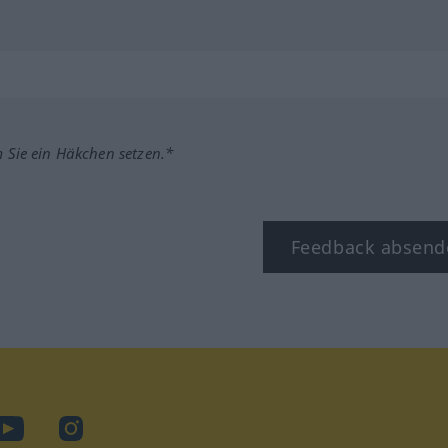
m Sie ein Häkchen setzen.*
Feedback absend
ook
YouTube
Instagram