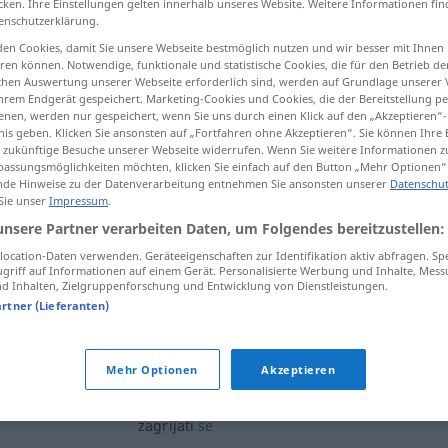
cken. Ihre Einstellungen gelten innerhalb unseres Website. Weitere Informationen fin
enschutzerklärung.
en Cookies, damit Sie unsere Webseite bestmöglich nutzen und wir besser mit Ihnen
en können. Notwendige, funktionale und statistische Cookies, die für den Betrieb d
ischen Auswertung unserer Webseite erforderlich sind, werden auf Grundlage unserer
tippen)
hrem Endgerät gespeichert. Marketing-Cookies und Cookies, die der Bereitstellung per
nen, werden nur gespeichert, wenn Sie uns durch einen Klick auf den „Akzeptieren“-
wärmen begeistern
nis geben. Klicken Sie ansonsten auf „Fortfahren ohne Akzeptieren“. Sie können Ihre 
ür zukünftige Besuche unserer Webseite widerrufen. Wenn Sie weitere Informationen 
assungsmöglichkeiten möchten, klicken Sie einfach auf den Button „Mehr Optionen“
de Hinweise zu der Datenverarbeitung entnehmen Sie ansonsten unserer
Datenschut
 Sie unser
Impressum
.
zagrijati
unsere Partner verarbeiten Daten, um Folgendes bereitzustellen:
ocation-Daten verwenden. Geräteeigenschaften zur Identifikation aktiv abfragen. Sp
griff auf Informationen auf einem Gerät. Personalisierte Werbung und Inhalte, Mes
zagrijati
jelo
 Inhalten, Zielgruppenforschung und Entwicklung von Dienstleistungen.
artner (Lieferanten)
zagrijati
za ideju
FIG
Mehr Optionen
Akzeptieren
zagrijati
se