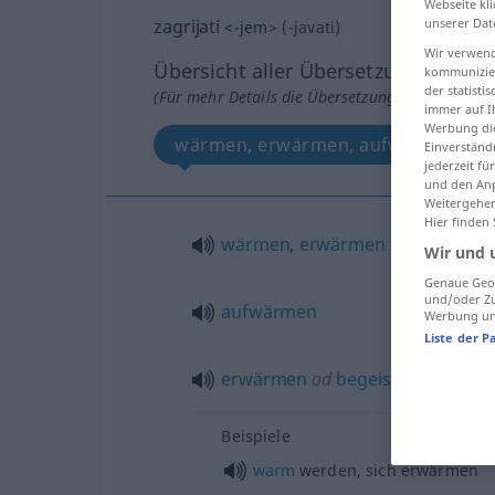
Webseite kli
zagrijati
unserer Dat
<
-jem
>
(
-javati
)
Wir verwend
Übersicht aller Übersetzungen
kommunizier
der statist
(Für mehr Details die Übersetzung anklicken/an
immer auf I
Werbung die
wärmen, erwärmen, aufwärmen, er
Einverständ
jederzeit f
und den Anp
Weitergehen
Hier finden
wärmen
,
erwärmen
Wir und 
Genaue Geol
und/oder Zu
aufwärmen
Werbung und
Liste der P
erwärmen
od
begeistern
Beispiele
warm
werden, sich erwärmen