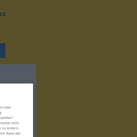
DE
en oder
g-
ustellen“
rweise nicht
en zu ändern
eren Rand der