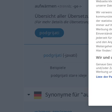
Webseite kli
aufwärmen
unserer Dat
<
trennb
;
-ge-
>
Wir verwend
Übersicht aller Übersetzungen
kommunizier
der statist
(Für mehr Details die Übersetzung anklicken/an
immer auf I
Werbung die
podgrijati
Einverständ
jederzeit f
und den Anp
Weitergehen
Hier finden
podgrijati
(-javati)
Wir und 
Genaue Geol
Beispiele
und/oder Zu
Werbung und
podgrijati stare ideje
Liste der P
Synonyme für "aufwärmen
wärmen
,
erwärmen