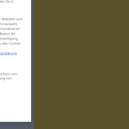
den Sie in
er Webseite und
 Vorauswahl
sonalisierter
Button Ihr
Einwilligung
zu den Cookies
.
zerklärung
.
eichern von
sung von