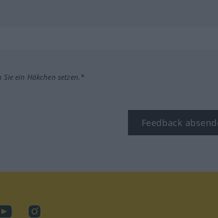
m Sie ein Häkchen setzen.*
Feedback absend
ook
YouTube
Instagram