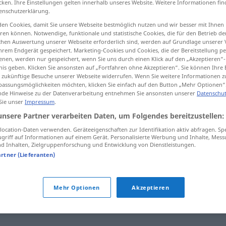
cken. Ihre Einstellungen gelten innerhalb unseres Website. Weitere Informationen fin
enschutzerklärung.
en Cookies, damit Sie unsere Webseite bestmöglich nutzen und wir besser mit Ihnen
en können. Notwendige, funktionale und statistische Cookies, die für den Betrieb d
ischen Auswertung unserer Webseite erforderlich sind, werden auf Grundlage unserer
tippen)
hrem Endgerät gespeichert. Marketing-Cookies und Cookies, die der Bereitstellung per
nen, werden nur gespeichert, wenn Sie uns durch einen Klick auf den „Akzeptieren“-
nis geben. Klicken Sie ansonsten auf „Fortfahren ohne Akzeptieren“. Sie können Ihre 
ür zukünftige Besuche unserer Webseite widerrufen. Wenn Sie weitere Informationen 
assungsmöglichkeiten möchten, klicken Sie einfach auf den Button „Mehr Optionen“
de Hinweise zu der Datenverarbeitung entnehmen Sie ansonsten unserer
Datenschut
 Sie unser
Impressum
.
aufwärmen
unsere Partner verarbeiten Daten, um Folgendes bereitzustellen:
ocation-Daten verwenden. Geräteeigenschaften zur Identifikation aktiv abfragen. Sp
griff auf Informationen auf einem Gerät. Personalisierte Werbung und Inhalte, Mes
 Inhalten, Zielgruppenforschung und Entwicklung von Dienstleistungen.
alte Ideen aufwärmen
FIG
artner (Lieferanten)
"
Mehr Optionen
Akzeptieren