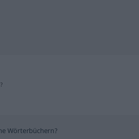
h?
ine Wörterbüchern?