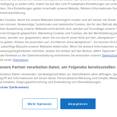
inwilligung zu widerrufen, indem Sie auf den Link Privatsphäre-Einstellungen am unt
cken. Ihre Einstellungen gelten innerhalb unseres Website. Weitere Informationen fin
enschutzerklärung.
en Cookies, damit Sie unsere Webseite bestmöglich nutzen und wir besser mit Ihnen
tippen)
en können. Notwendige, funktionale und statistische Cookies, die für den Betrieb d
ischen Auswertung unserer Webseite erforderlich sind, werden auf Grundlage unserer
hrem Endgerät gespeichert. Marketing-Cookies und Cookies, die der Bereitstellung per
erbal-Aspekt, Art Form
nen, werden nur gespeichert, wenn Sie uns durch einen Klick auf den „Akzeptieren“-
nis geben. Klicken Sie ansonsten auf „Fortfahren ohne Akzeptieren“. Sie können Ihre 
ür zukünftige Besuche unserer Webseite widerrufen. Wenn Sie weitere Informationen 
assungsmöglichkeiten möchten, klicken Sie einfach auf den Button „Mehr Optionen“
de Hinweise zu der Datenverarbeitung entnehmen Sie ansonsten unserer
Datenschut
icht
n
vid
 Sie unser
Impressum
.
unsere Partner verarbeiten Daten, um Folgendes bereitzustellen:
vid
GRAM
ocation-Daten verwenden. Geräteeigenschaften zur Identifikation aktiv abfragen. Sp
griff auf Informationen auf einem Gerät. Personalisierte Werbung und Inhalte, Mes
 Inhalten, Zielgruppenforschung und Entwicklung von Dienstleistungen.
artner (Lieferanten)
vid
FIG
Mehr Optionen
Akzeptieren
ben
biti
kratka vida