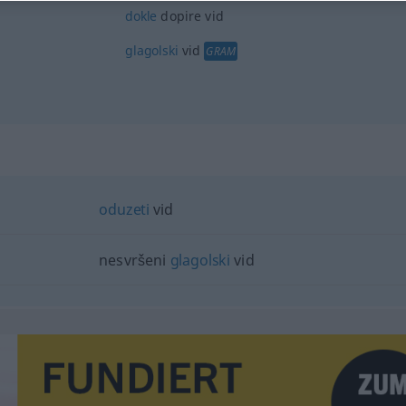
dokle
dopire vid
glagolski
vid
GRAM
oduzeti
vid
nesvršeni
glagolski
vid