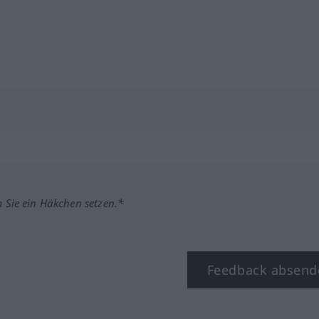
m Sie ein Häkchen setzen.*
Feedback absend