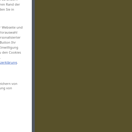
eren Rand der
den Sie in
er Webseite und
 Vorauswahl
sonalisierter
Button Ihr
Einwilligung
zu den Cookies
.
zerklärung
.
eichern von
sung von