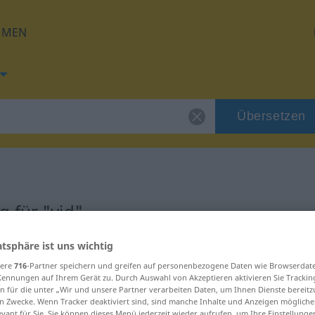
HMEN
Übersetzen
 für "vid"
atsphäre ist uns wichtig
sere
716
-Partner speichern und greifen auf personenbezogene Daten wie Browserdat
Kennungen auf Ihrem Gerät zu. Durch Auswahl von Akzeptieren aktivieren Sie Trackin
n für die unter „Wir und unsere Partner verarbeiten Daten, um Ihnen Dienste bereitz
n Zwecke. Wenn Tracker deaktiviert sind, sind manche Inhalte und Anzeigen mögliche
evant für Sie. Sie können dieses Menü jederzeit wieder aufrufen, um Ihre Einstellung