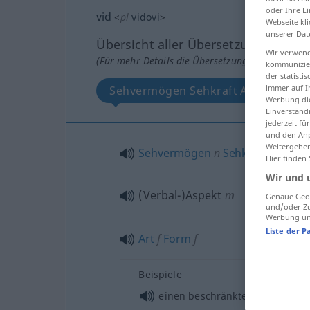
oder Ihre E
vid
<
pl
vidovi
>
Webseite kli
unserer Dat
Übersicht aller Übersetzungen
Wir verwend
(Für mehr Details die Übersetzung anklicken/an
kommunizier
der statist
immer auf I
Sehvermögen Sehkraft Augenlicht, V
Werbung die
Einverständ
jederzeit f
und den Anp
Weitergehen
Sehvermögen
n
Sehkraft
f
Augenl
Hier finden
Wir und 
(Verbal-)Aspekt
m
Genaue Geol
und/oder Zu
Werbung und
Liste der P
Art
f
Form
f
Beispiele
einen beschränkten
Horizont
ha