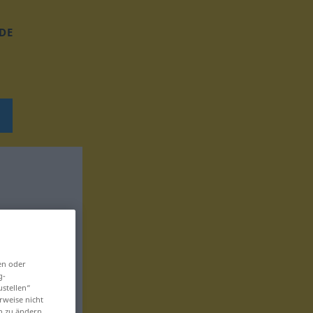
DE
en oder
g-
ustellen“
rweise nicht
en zu ändern