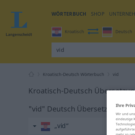
WÖRTERBUCH
SHOP
UNTERNE
Kroatisch
Deutsch
Kroatisch-Deutsch Wörterbuch
vid
Kroatisch-Deutsch Übersetzung
Ihre Priv
"vid" Deutsch Übersetzung
Wir und un
eindeutige 
„vid“
Technologie
aufgeführte
mehr so rel