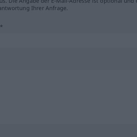
us. Die Angabe der E-Mail-Adresse ist optional und 
ntwortung Ihrer Anfrage.
?*