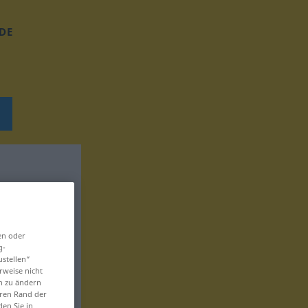
DE
en oder
g-
ustellen“
rweise nicht
en zu ändern
eren Rand der
den Sie in