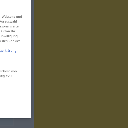
er Webseite und
 Vorauswahl
sonalisierter
Button Ihr
Einwilligung
zu den Cookies
.
zerklärung
.
eichern von
sung von