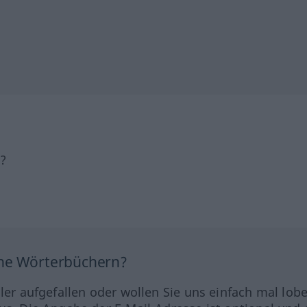
h?
ine Wörterbüchern?
hler aufgefallen oder wollen Sie uns einfach mal lob