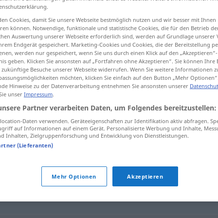
enschutzerklärung.
en Cookies, damit Sie unsere Webseite bestmöglich nutzen und wir besser mit Ihnen
en können. Notwendige, funktionale und statistische Cookies, die für den Betrieb d
ischen Auswertung unserer Webseite erforderlich sind, werden auf Grundlage unserer
tippen)
hrem Endgerät gespeichert. Marketing-Cookies und Cookies, die der Bereitstellung per
nen, werden nur gespeichert, wenn Sie uns durch einen Klick auf den „Akzeptieren“-
nis geben. Klicken Sie ansonsten auf „Fortfahren ohne Akzeptieren“. Sie können Ihre 
ür zukünftige Besuche unserer Webseite widerrufen. Wenn Sie weitere Informationen 
assungsmöglichkeiten möchten, klicken Sie einfach auf den Button „Mehr Optionen“
de Hinweise zu der Datenverarbeitung entnehmen Sie ansonsten unserer
Datenschut
 Sie unser
Impressum
.
Blickfeld
unsere Partner verarbeiten Daten, um Folgendes bereitzustellen:
ocation-Daten verwenden. Geräteeigenschaften zur Identifikation aktiv abfragen. Sp
griff auf Informationen auf einem Gerät. Personalisierte Werbung und Inhalte, Mes
 Inhalten, Zielgruppenforschung und Entwicklung von Dienstleistungen.
artner (Lieferanten)
Mehr Optionen
Akzeptieren