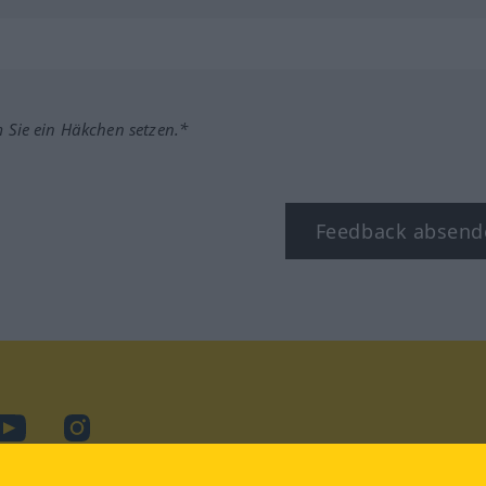
m Sie ein Häkchen setzen.*
Feedback absend
ook
YouTube
Instagram