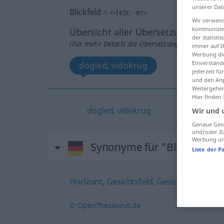
unserer Dat
Blickfeld
n
<
-(e)s
;
-er
>
Wir verwend
kommunizier
Übersicht aller Übersetzungen
der statist
(Für mehr Details die Übersetzung anklicken/an
immer auf I
Werbung die
Einverständ
dogled, vidokrug
jederzeit f
und den Anp
Weitergehen
Hier finden
dogled
,
vidokrug
Wir und 
Genaue Geol
und/oder Zu
Werbung und
Synonyme für "Blickfeld"
Liste der P
Horizont
,
Gesichtsfeld
,
Gesichtskreis
© OpenThesaurus.de