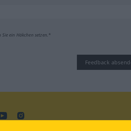
m Sie ein Häkchen setzen.*
Feedback absend
ook
YouTube
Instagram