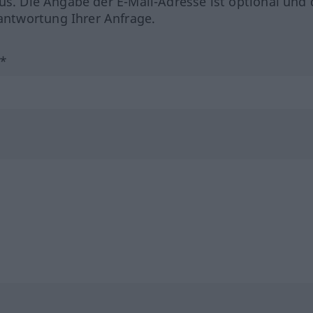
us. Die Angabe der E-Mail-Adresse ist optional und 
ntwortung Ihrer Anfrage.
?*