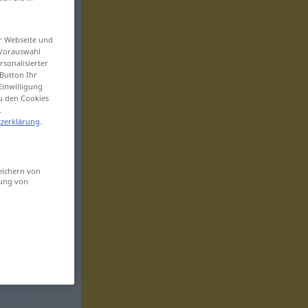
er Webseite und
 Vorauswahl
sonalisierter
Button Ihr
Einwilligung
zu den Cookies
.
zerklärung
.
eichern von
sung von