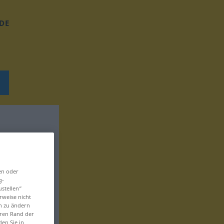
DE
en oder
g-
ustellen“
rweise nicht
en zu ändern
eren Rand der
den Sie in