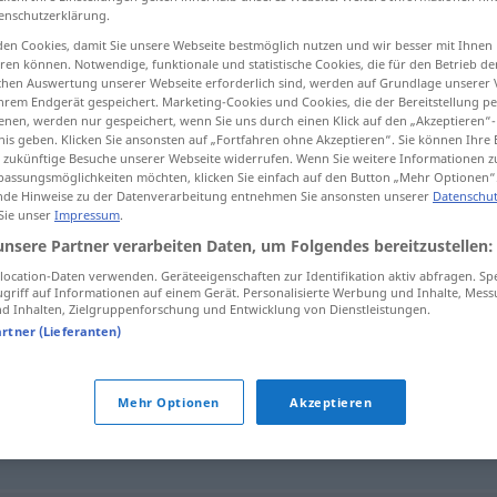
enschutzerklärung.
en Cookies, damit Sie unsere Webseite bestmöglich nutzen und wir besser mit Ihnen
en können. Notwendige, funktionale und statistische Cookies, die für den Betrieb d
ischen Auswertung unserer Webseite erforderlich sind, werden auf Grundlage unserer
tippen)
hrem Endgerät gespeichert. Marketing-Cookies und Cookies, die der Bereitstellung per
nen, werden nur gespeichert, wenn Sie uns durch einen Klick auf den „Akzeptieren“-
nis geben. Klicken Sie ansonsten auf „Fortfahren ohne Akzeptieren“. Sie können Ihre 
ür zukünftige Besuche unserer Webseite widerrufen. Wenn Sie weitere Informationen 
assungsmöglichkeiten möchten, klicken Sie einfach auf den Button „Mehr Optionen“
de Hinweise zu der Datenverarbeitung entnehmen Sie ansonsten unserer
Datenschut
 Sie unser
Impressum
.
Gesichtsfeld
unsere Partner verarbeiten Daten, um Folgendes bereitzustellen:
MED
ocation-Daten verwenden. Geräteeigenschaften zur Identifikation aktiv abfragen. Sp
griff auf Informationen auf einem Gerät. Personalisierte Werbung und Inhalte, Mes
 Inhalten, Zielgruppenforschung und Entwicklung von Dienstleistungen.
d"
artner (Lieferanten)
Mehr Optionen
Akzeptieren