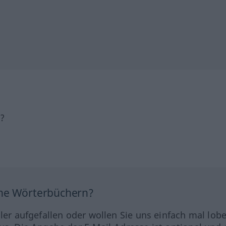
h?
ine Wörterbüchern?
hler aufgefallen oder wollen Sie uns einfach mal lob