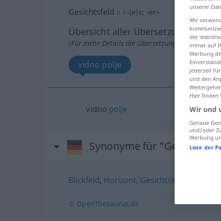
unserer Dat
Gesichtsfeld
n
<
-(e)s
;
-er
>
Wir verwend
kommunizier
Übersicht aller Übersetzungen
der statist
(Für mehr Details die Übersetzung anklicken/an
immer auf I
Werbung die
Einverständ
vidno polje
jederzeit f
und den Anp
Weitergehen
Hier finden
vidno
polje
Wir und 
Genaue Geol
und/oder Zu
Werbung und
Synonyme für "Gesichtsfel
Liste der P
Blickfeld
,
Horizont
,
Gesichtskreis
© OpenThesaurus.de