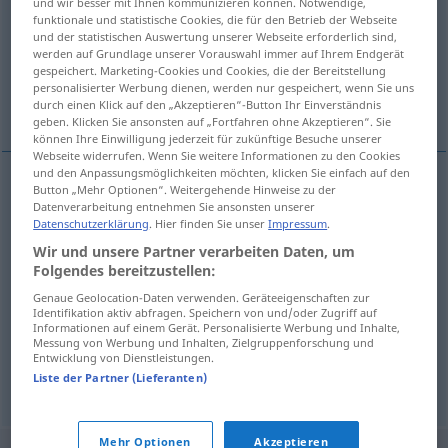
und wir besser mit Ihnen kommunizieren können. Notwendige,
funktionale und statistische Cookies, die für den Betrieb der Webseite
Übersicht aller Übersetzungen
und der statistischen Auswertung unserer Webseite erforderlich sind,
werden auf Grundlage unserer Vorauswahl immer auf Ihrem Endgerät
(Für mehr Details die Übersetzung anklicken/antippen)
gespeichert. Marketing-Cookies und Cookies, die der Bereitstellung
personalisierter Werbung dienen, werden nur gespeichert, wenn Sie uns
Muster, Modell, Paradigma, Probenummer
durch einen Klick auf den „Akzeptieren“-Button Ihr Einverständnis
geben. Klicken Sie ansonsten auf „Fortfahren ohne Akzeptieren“. Sie
können Ihre Einwilligung jederzeit für zukünftige Besuche unserer
Webseite widerrufen. Wenn Sie weitere Informationen zu den Cookies
und den Anpassungsmöglichkeiten möchten, klicken Sie einfach auf den
Button „Mehr Optionen“. Weitergehende Hinweise zu der
Muster
n
uzorak
Datenverarbeitung entnehmen Sie ansonsten unserer
Datenschutzerklärung
. Hier finden Sie unser
Impressum
.
Wir und unsere Partner verarbeiten Daten, um
Modell
n
uzorak
Folgendes bereitzustellen:
Genaue Geolocation-Daten verwenden. Geräteeigenschaften zur
Paradigma
n
uzorak
GRAM
Identifikation aktiv abfragen. Speichern von und/oder Zugriff auf
Informationen auf einem Gerät. Personalisierte Werbung und Inhalte,
Messung von Werbung und Inhalten, Zielgruppenforschung und
Probenummer
f
uzorak
časopis
Entwicklung von Dienstleistungen.
Liste der Partner (Lieferanten)
Mehr Optionen
Akzeptieren