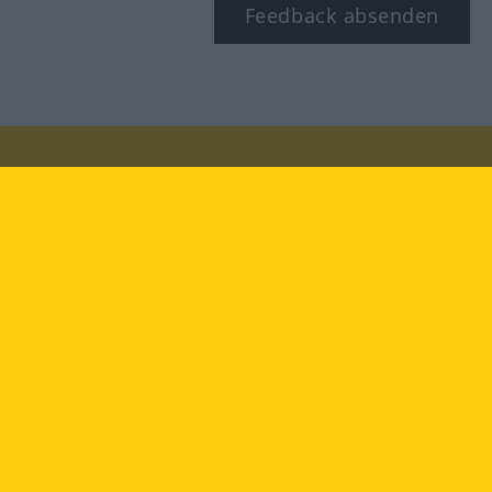
Feedback absenden
Besuchen Sie uns auf:
facebook
YouTube
Instagram
Langenscheidt
NUTZUNGSBEDINGUNGEN
DATENSCHUTZBESTIMMUNGEN