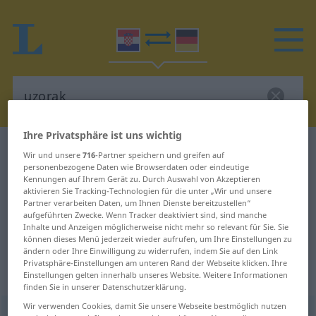
Ihre Privatsphäre ist uns wichtig
Kroatisch-Deutsch Wörterbuch
uzorak
Wir und unsere
716
-Partner speichern und greifen auf
personenbezogene Daten wie Browserdaten oder eindeutige
Kroatisch-Deutsch Übersetzung für
Kennungen auf Ihrem Gerät zu. Durch Auswahl von Akzeptieren
"uzorak"
aktivieren Sie Tracking-Technologien für die unter „Wir und unsere
Partner verarbeiten Daten, um Ihnen Dienste bereitzustellen“
aufgeführten Zwecke. Wenn Tracker deaktiviert sind, sind manche
Inhalte und Anzeigen möglicherweise nicht mehr so relevant für Sie. Sie
"uzorak" Deutsch Übersetzung
können dieses Menü jederzeit wieder aufrufen, um Ihre Einstellungen zu
ändern oder Ihre Einwilligung zu widerrufen, indem Sie auf den Link
Privatsphäre-Einstellungen am unteren Rand der Webseite klicken. Ihre
„uzorak“
Einstellungen gelten innerhalb unseres Website. Weitere Informationen
finden Sie in unserer Datenschutzerklärung.
Wir verwenden Cookies, damit Sie unsere Webseite bestmöglich nutzen
uzorak
<
-orka
>