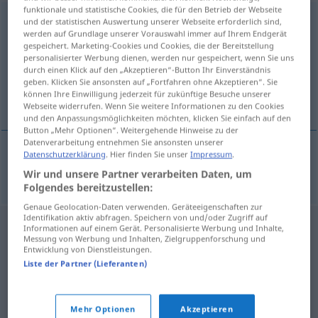
funktionale und statistische Cookies, die für den Betrieb der Webseite
Probenummer
f
<
Probenummer
;
-n
>
und der statistischen Auswertung unserer Webseite erforderlich sind,
werden auf Grundlage unserer Vorauswahl immer auf Ihrem Endgerät
gespeichert. Marketing-Cookies und Cookies, die der Bereitstellung
Übersicht aller Übersetzungen
personalisierter Werbung dienen, werden nur gespeichert, wenn Sie uns
(Für mehr Details die Übersetzung anklicken/antippen)
durch einen Klick auf den „Akzeptieren“-Button Ihr Einverständnis
geben. Klicken Sie ansonsten auf „Fortfahren ohne Akzeptieren“. Sie
können Ihre Einwilligung jederzeit für zukünftige Besuche unserer
probni primjerak
Webseite widerrufen. Wenn Sie weitere Informationen zu den Cookies
und den Anpassungsmöglichkeiten möchten, klicken Sie einfach auf den
Button „Mehr Optionen“. Weitergehende Hinweise zu der
Datenverarbeitung entnehmen Sie ansonsten unserer
Datenschutzerklärung
. Hier finden Sie unser
Impressum
.
probni
primjerak
Probenummer
einer Zeitschrift
Wir und unsere Partner verarbeiten Daten, um
Folgendes bereitzustellen:
Genaue Geolocation-Daten verwenden. Geräteeigenschaften zur
Identifikation aktiv abfragen. Speichern von und/oder Zugriff auf
Informationen auf einem Gerät. Personalisierte Werbung und Inhalte,
Messung von Werbung und Inhalten, Zielgruppenforschung und
Entwicklung von Dienstleistungen.
Liste der Partner (Lieferanten)
Mehr Optionen
Akzeptieren