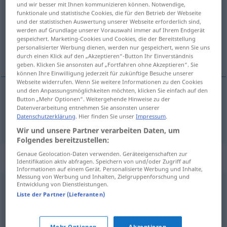
und wir besser mit Ihnen kommunizieren können. Notwendige,
funktionale und statistische Cookies, die für den Betrieb der Webseite
Übersicht aller Übersetzungen
und der statistischen Auswertung unserer Webseite erforderlich sind,
werden auf Grundlage unserer Vorauswahl immer auf Ihrem Endgerät
(Für mehr Details die Übersetzung anklicken/antippen)
gespeichert. Marketing-Cookies und Cookies, die der Bereitstellung
personalisierter Werbung dienen, werden nur gespeichert, wenn Sie uns
Boden Erdboden Grund
durch einen Klick auf den „Akzeptieren“-Button Ihr Einverständnis
geben. Klicken Sie ansonsten auf „Fortfahren ohne Akzeptieren“. Sie
können Ihre Einwilligung jederzeit für zukünftige Besuche unserer
Webseite widerrufen. Wenn Sie weitere Informationen zu den Cookies
und den Anpassungsmöglichkeiten möchten, klicken Sie einfach auf den
Button „Mehr Optionen“. Weitergehende Hinweise zu der
Boden
m
Erdboden
m
Grund
m
tlo
Datenverarbeitung entnehmen Sie ansonsten unserer
Datenschutzerklärung
. Hier finden Sie unser
Impressum
.
Wir und unsere Partner verarbeiten Daten, um
Folgendes bereitzustellen:
Genaue Geolocation-Daten verwenden. Geräteeigenschaften zur
Beispielsätze für "tlo"
Identifikation aktiv abfragen. Speichern von und/oder Zugriff auf
Informationen auf einem Gerät. Personalisierte Werbung und Inhalte,
Messung von Werbung und Inhalten, Zielgruppenforschung und
Entwicklung von Dienstleistungen.
izgubiti
tlo
pod
nogama
FIG
Liste der Partner (Lieferanten)
den
Boden
unter den Füßen
verlieren
Mehr Optionen
Akzeptieren