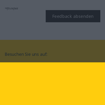
*Pflichtfeld
Feedback absenden
Besuchen Sie uns auf:
facebook
YouTube
Instagram
Langenscheidt