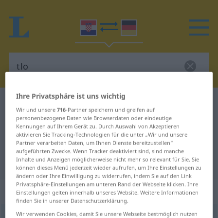
Ihre Privatsphäre ist uns wichtig
Kroatisch-Deutsch Wörterbuch
tlo
Wir und unsere
716
-Partner speichern und greifen auf
Kroatisch-Deutsch Übersetzung für
personenbezogene Daten wie Browserdaten oder eindeutige
Kennungen auf Ihrem Gerät zu. Durch Auswahl von Akzeptieren
"tlo"
aktivieren Sie Tracking-Technologien für die unter „Wir und unsere
Partner verarbeiten Daten, um Ihnen Dienste bereitzustellen“
aufgeführten Zwecke. Wenn Tracker deaktiviert sind, sind manche
Inhalte und Anzeigen möglicherweise nicht mehr so relevant für Sie. Sie
"tlo" Deutsch Übersetzung
können dieses Menü jederzeit wieder aufrufen, um Ihre Einstellungen zu
ändern oder Ihre Einwilligung zu widerrufen, indem Sie auf den Link
Privatsphäre-Einstellungen am unteren Rand der Webseite klicken. Ihre
„tlo“
Einstellungen gelten innerhalb unseres Website. Weitere Informationen
finden Sie in unserer Datenschutzerklärung.
Wir verwenden Cookies, damit Sie unsere Webseite bestmöglich nutzen
tlo
<
tla
;
gen
pl
tala
>