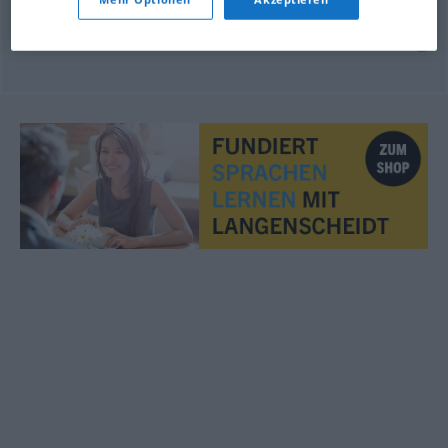
gubiti
tlo
pod
nogama
FIG
den
Boden
unter den Füßen
verlieren