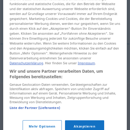
funktionale und statistische Cookies, die für den Betrieb der Webseite
und der statistischen Auswertung unserer Webseite erforderlich sind,
Übersicht aller Übersetzungen
werden auf Grundlage unserer Vorauswahl immer auf Ihrem Endgerät
(Für mehr Details die Übersetzung anklicken/antippen)
gespeichert. Marketing-Cookies und Cookies, die der Bereitstellung
personalisierter Werbung dienen, werden nur gespeichert, wenn Sie uns
durch einen Klick auf den „Akzeptieren“-Button Ihr Einverständnis
Druck-, Druckerei-
geben. Klicken Sie ansonsten auf „Fortfahren ohne Akzeptieren“. Sie
können Ihre Einwilligung jederzeit für zukünftige Besuche unserer
Webseite widerrufen. Wenn Sie weitere Informationen zu den Cookies
und den Anpassungsmöglichkeiten möchten, klicken Sie einfach auf den
Button „Mehr Optionen“. Weitergehende Hinweise zu der
Datenverarbeitung entnehmen Sie ansonsten unserer
Druck-,
Druckerei-
tiskarski
Datenschutzerklärung
. Hier finden Sie unser
Impressum
.
Wir und unsere Partner verarbeiten Daten, um
Folgendes bereitzustellen:
Genaue Geolocation-Daten verwenden. Geräteeigenschaften zur
Identifikation aktiv abfragen. Speichern von und/oder Zugriff auf
Informationen auf einem Gerät. Personalisierte Werbung und Inhalte,
Messung von Werbung und Inhalten, Zielgruppenforschung und
Entwicklung von Dienstleistungen.
Liste der Partner (Lieferanten)
Mehr Optionen
Akzeptieren