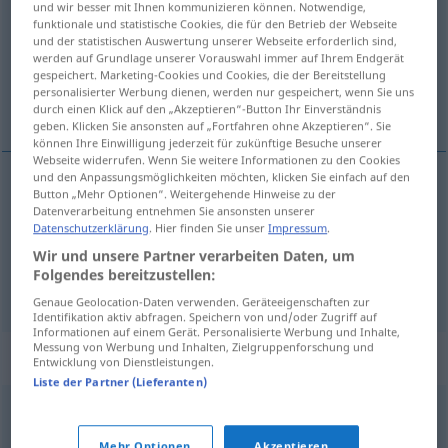
und wir besser mit Ihnen kommunizieren können. Notwendige,
funktionale und statistische Cookies, die für den Betrieb der Webseite
Übersicht aller Übersetzungen
und der statistischen Auswertung unserer Webseite erforderlich sind,
werden auf Grundlage unserer Vorauswahl immer auf Ihrem Endgerät
(Für mehr Details die Übersetzung anklicken/antippen)
gespeichert. Marketing-Cookies und Cookies, die der Bereitstellung
personalisierter Werbung dienen, werden nur gespeichert, wenn Sie uns
Schwärze, Tusche
durch einen Klick auf den „Akzeptieren“-Button Ihr Einverständnis
geben. Klicken Sie ansonsten auf „Fortfahren ohne Akzeptieren“. Sie
können Ihre Einwilligung jederzeit für zukünftige Besuche unserer
Webseite widerrufen. Wenn Sie weitere Informationen zu den Cookies
und den Anpassungsmöglichkeiten möchten, klicken Sie einfach auf den
Button „Mehr Optionen“. Weitergehende Hinweise zu der
Schwärze
f
crnilo
Datenverarbeitung entnehmen Sie ansonsten unserer
Datenschutzerklärung
. Hier finden Sie unser
Impressum
.
Tusche
f
crnilo
Wir und unsere Partner verarbeiten Daten, um
Folgendes bereitzustellen:
Genaue Geolocation-Daten verwenden. Geräteeigenschaften zur
Identifikation aktiv abfragen. Speichern von und/oder Zugriff auf
Informationen auf einem Gerät. Personalisierte Werbung und Inhalte,
Messung von Werbung und Inhalten, Zielgruppenforschung und
Beispielsätze für "crnilo"
Entwicklung von Dienstleistungen.
Liste der Partner (Lieferanten)
tiskarsko crnilo
Mehr Optionen
Akzeptieren