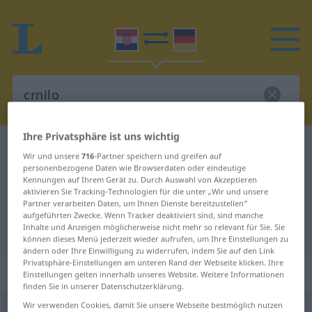
Ihre Privatsphäre ist uns wichtig
Kroatisch-Deutsch Wörterbuch
crnilo
Wir und unsere
716
-Partner speichern und greifen auf
Kroatisch-Deutsch Übersetzung für
personenbezogene Daten wie Browserdaten oder eindeutige
Kennungen auf Ihrem Gerät zu. Durch Auswahl von Akzeptieren
"crnilo"
aktivieren Sie Tracking-Technologien für die unter „Wir und unsere
Partner verarbeiten Daten, um Ihnen Dienste bereitzustellen“
aufgeführten Zwecke. Wenn Tracker deaktiviert sind, sind manche
Inhalte und Anzeigen möglicherweise nicht mehr so relevant für Sie. Sie
"crnilo" Deutsch Übersetzung
können dieses Menü jederzeit wieder aufrufen, um Ihre Einstellungen zu
ändern oder Ihre Einwilligung zu widerrufen, indem Sie auf den Link
Privatsphäre-Einstellungen am unteren Rand der Webseite klicken. Ihre
„crnilo“
Einstellungen gelten innerhalb unseres Website. Weitere Informationen
finden Sie in unserer Datenschutzerklärung.
Wir verwenden Cookies, damit Sie unsere Webseite bestmöglich nutzen
crnilo