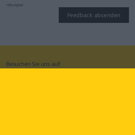
*Pflichtfeld
Feedback absenden
Besuchen Sie uns auf:
facebook
YouTube
Instagram
Langenscheidt
NUTZUNGSBEDINGUNGEN