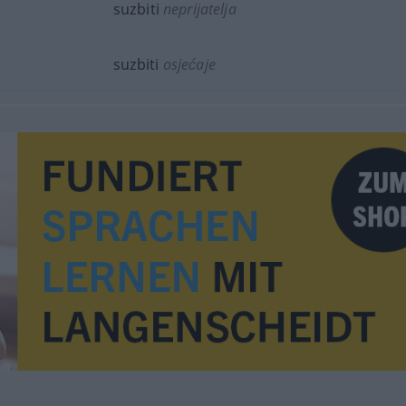
suzbiti
neprijatelja
suzbiti
osjećaje