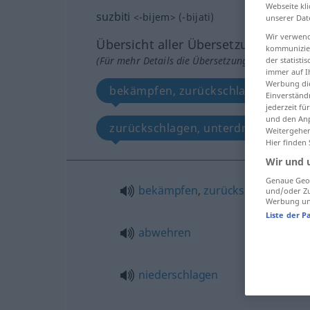
Webseite kli
suzbiti
<
-bijem
>
(
-bijati
)
unserer Dat
Wir verwend
Übersicht aller Übersetzungen
kommunizier
(Für mehr Details die Übersetzung anklicken/an
der statist
immer auf I
Werbung die
bekämpfen, zurückschlagen, abweh
Einverständ
jederzeit f
und den Anp
zurückschlagen, unterdrücken
Weitergehen
Hier finden
Wir und 
Genaue Geol
bekämpfen
,
zurückschlagen
und/oder Zu
Werbung und
Liste der P
abwehren
niederschlagen