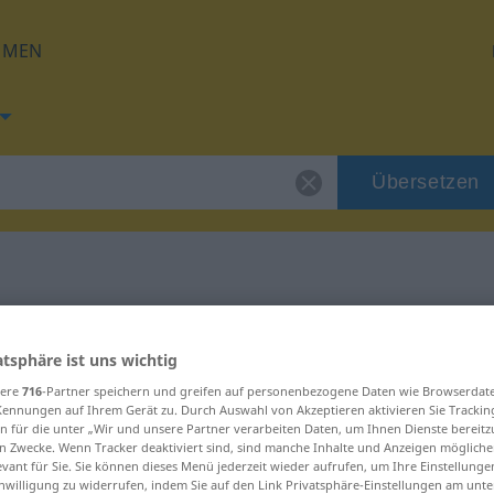
HMEN
Übersetzen
 für "suzbiti"
atsphäre ist uns wichtig
sere
716
-Partner speichern und greifen auf personenbezogene Daten wie Browserdat
Kennungen auf Ihrem Gerät zu. Durch Auswahl von Akzeptieren aktivieren Sie Trackin
n für die unter „Wir und unsere Partner verarbeiten Daten, um Ihnen Dienste bereitz
n Zwecke. Wenn Tracker deaktiviert sind, sind manche Inhalte und Anzeigen mögliche
evant für Sie. Sie können dieses Menü jederzeit wieder aufrufen, um Ihre Einstellung
inwilligung zu widerrufen, indem Sie auf den Link Privatsphäre-Einstellungen am unt