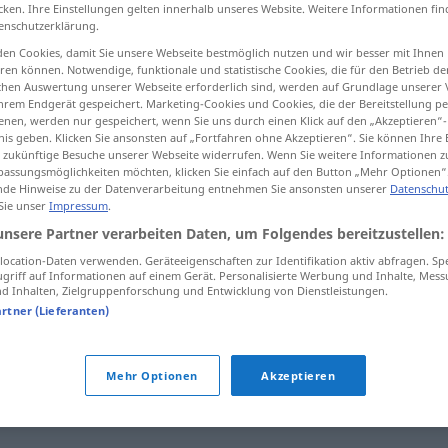
cken. Ihre Einstellungen gelten innerhalb unseres Website. Weitere Informationen fin
enschutzerklärung.
en Cookies, damit Sie unsere Webseite bestmöglich nutzen und wir besser mit Ihnen
en können. Notwendige, funktionale und statistische Cookies, die für den Betrieb d
tippen)
ischen Auswertung unserer Webseite erforderlich sind, werden auf Grundlage unserer
hrem Endgerät gespeichert. Marketing-Cookies und Cookies, die der Bereitstellung per
nen, werden nur gespeichert, wenn Sie uns durch einen Klick auf den „Akzeptieren“-
ren, niederschlagen
nis geben. Klicken Sie ansonsten auf „Fortfahren ohne Akzeptieren“. Sie können Ihre 
ür zukünftige Besuche unserer Webseite widerrufen. Wenn Sie weitere Informationen 
assungsmöglichkeiten möchten, klicken Sie einfach auf den Button „Mehr Optionen“
de Hinweise zu der Datenverarbeitung entnehmen Sie ansonsten unserer
Datenschut
 Sie unser
Impressum
.
unsere Partner verarbeiten Daten, um Folgendes bereitzustellen:
ocation-Daten verwenden. Geräteeigenschaften zur Identifikation aktiv abfragen. Sp
suzbiti
griff auf Informationen auf einem Gerät. Personalisierte Werbung und Inhalte, Mes
 Inhalten, Zielgruppenforschung und Entwicklung von Dienstleistungen.
artner (Lieferanten)
suzbiti
napad
Mehr Optionen
Akzeptieren
suzbiti
bunu