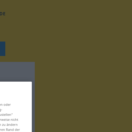
DE
en oder
g-
ustellen“
rweise nicht
en zu ändern
eren Rand der