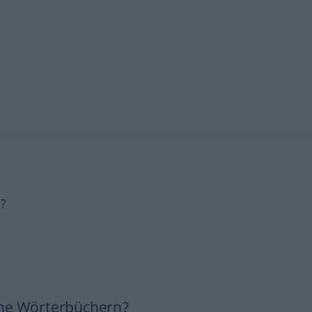
h?
ine Wörterbüchern?