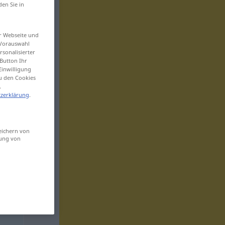
den Sie in
er Webseite und
 Vorauswahl
sonalisierter
Button Ihr
Einwilligung
zu den Cookies
.
zerklärung
.
eichern von
sung von