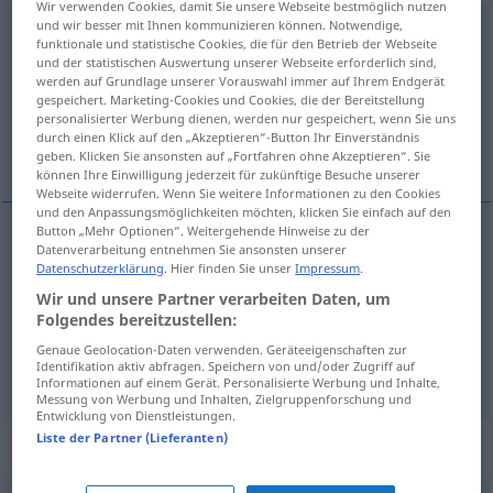
Wir verwenden Cookies, damit Sie unsere Webseite bestmöglich nutzen
und wir besser mit Ihnen kommunizieren können. Notwendige,
unterdrücken
funktionale und statistische Cookies, die für den Betrieb der Webseite
und der statistischen Auswertung unserer Webseite erforderlich sind,
Übersicht aller Übersetzungen
werden auf Grundlage unserer Vorauswahl immer auf Ihrem Endgerät
gespeichert. Marketing-Cookies und Cookies, die der Bereitstellung
(Für mehr Details die Übersetzung anklicken/antippen)
personalisierter Werbung dienen, werden nur gespeichert, wenn Sie uns
durch einen Klick auf den „Akzeptieren“-Button Ihr Einverständnis
potlačiti , suzbiti , prigušiti
geben. Klicken Sie ansonsten auf „Fortfahren ohne Akzeptieren“. Sie
können Ihre Einwilligung jederzeit für zukünftige Besuche unserer
Webseite widerrufen. Wenn Sie weitere Informationen zu den Cookies
und den Anpassungsmöglichkeiten möchten, klicken Sie einfach auf den
Button „Mehr Optionen“. Weitergehende Hinweise zu der
Datenverarbeitung entnehmen Sie ansonsten unserer
potlačiti
(-čivati)
unterdrücken
Volk
Datenschutzerklärung
. Hier finden Sie unser
Impressum
.
Wir und unsere Partner verarbeiten Daten, um
suzbiti
(-ijati)
unterdrücken
Gefühle
Folgendes bereitzustellen:
Genaue Geolocation-Daten verwenden. Geräteeigenschaften zur
prigušiti
(-ušivati)
unterdrücken
Lachen
Identifikation aktiv abfragen. Speichern von und/oder Zugriff auf
Informationen auf einem Gerät. Personalisierte Werbung und Inhalte,
Messung von Werbung und Inhalten, Zielgruppenforschung und
Entwicklung von Dienstleistungen.
Liste der Partner (Lieferanten)
Synonyme für "unterdrücken"