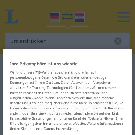
Ihre Privatsphäre ist uns wichtig
Deutsch-Kroatisch Wörterbuch
unterdrücken
Deutsch-Kroatisch Übersetzung für
Wir und unsere
716
-Partner speichern und greifen auf
personenbezogene Daten wie Browserdaten oder eindeutige
"unterdrücken"
Kennungen auf Ihrem Gerät zu. Durch Auswahl von Akzeptieren
aktivieren Sie Tracking-Technologien für die unter „Wir und unsere
Partner verarbeiten Daten, um Ihnen Dienste bereitzustellen“
aufgeführten Zwecke. Wenn Tracker deaktiviert sind, sind manche
"unterdrücken" Kroatisch
Inhalte und Anzeigen möglicherweise nicht mehr so relevant für Sie. Sie
können dieses Menü jederzeit wieder aufrufen, um Ihre Einstellungen zu
Übersetzung
ändern oder Ihre Einwilligung zu widerrufen, indem Sie auf den Link
Privatsphäre-Einstellungen am unteren Rand der Webseite klicken. Ihre
Einstellungen gelten innerhalb unseres Website. Weitere Informationen
„unterdrücken“
finden Sie in unserer Datenschutzerklärung.