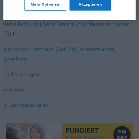
Mehr Optionen
Akzeptieren
sanktionieren (fachspr.)
,
maßregeln
verbeißen (ugs.)
,
(eine Bemerkung) hinunterschlucken
(fig.)
ausblenden
,
ersticken (Gefühle)
,
niederdrücken
,
abwehren
niederschlagen
ersticken
© OpenThesaurus.de