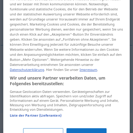
und wir besser mit Ihnen kommunizieren können. Notwendige,
funktionale und statistische Cookies, die für den Betrieb der Webseite
Übersicht aller Übersetzungen
und der statistischen Auswertung unserer Webseite erforderlich sind,
(Für mehr Details die Übersetzung anklicken/antippen)
werden auf Grundlage unserer Vorauswahl immer auf Ihrem Endgerät
gespeichert. Marketing-Cookies und Cookies, die der Bereitstellung
personalisierter Werbung dienen, werden nur gespeichert, wenn Sie uns
Fuß, Versfuß, Zinsfuß
durch einen Klick auf den „Akzeptieren“-Button Ihr Einverständnis
geben. Klicken Sie ansonsten auf „Fortfahren ohne Akzeptieren“. Sie
können Ihre Einwilligung jederzeit für zukünftige Besuche unserer
Webseite widerrufen. Wenn Sie weitere Informationen zu den Cookies
und den Anpassungsmöglichkeiten möchten, klicken Sie einfach auf den
Button „Mehr Optionen“. Weitergehende Hinweise zu der
Fuß
m
stopa
LM
Datenverarbeitung entnehmen Sie ansonsten unserer
Datenschutzerklärung
. Hier finden Sie unser
Impressum
.
Versfuß
m
stopa
Wir und unsere Partner verarbeiten Daten, um
Folgendes bereitzustellen:
Zinsfuß
m
stopa
Genaue Geolocation-Daten verwenden. Geräteeigenschaften zur
Identifikation aktiv abfragen. Speichern von und/oder Zugriff auf
Informationen auf einem Gerät. Personalisierte Werbung und Inhalte,
Messung von Werbung und Inhalten, Zielgruppenforschung und
Entwicklung von Dienstleistungen.
Liste der Partner (Lieferanten)
Beispielsätze für "stopa"