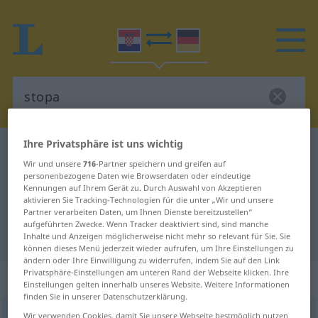
Ihre Privatsphäre ist uns wichtig
Kroatisch-Deutsch Wörterbuch
stopa
Wir und unsere
716
-Partner speichern und greifen auf
Kroatisch-Deutsch Übersetzung für
personenbezogene Daten wie Browserdaten oder eindeutige
Kennungen auf Ihrem Gerät zu. Durch Auswahl von Akzeptieren
"stopa"
aktivieren Sie Tracking-Technologien für die unter „Wir und unsere
Partner verarbeiten Daten, um Ihnen Dienste bereitzustellen“
aufgeführten Zwecke. Wenn Tracker deaktiviert sind, sind manche
"stopa" Deutsch Übersetzung
Inhalte und Anzeigen möglicherweise nicht mehr so relevant für Sie. Sie
können dieses Menü jederzeit wieder aufrufen, um Ihre Einstellungen zu
ändern oder Ihre Einwilligung zu widerrufen, indem Sie auf den Link
Privatsphäre-Einstellungen am unteren Rand der Webseite klicken. Ihre
„stopa“
Einstellungen gelten innerhalb unseres Website. Weitere Informationen
finden Sie in unserer Datenschutzerklärung.
stopa
Wir verwenden Cookies, damit Sie unsere Webseite bestmöglich nutzen
HIST