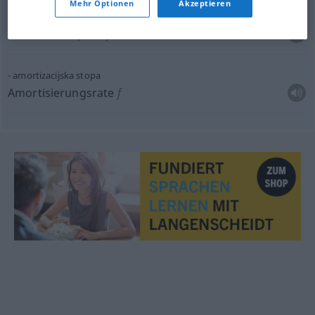
Mehr Optionen
Akzeptieren
stopa nezaposlenosti
Arbeitslosenquote
f
amortizacijska stopa
Amortisierungsrate
f