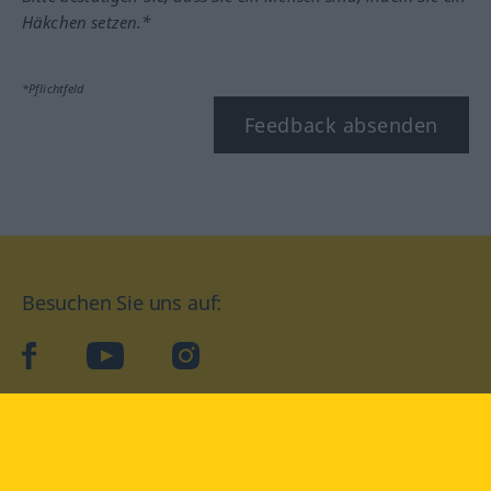
Häkchen setzen.*
*Pflichtfeld
Feedback absenden
Besuchen Sie uns auf:
facebook
YouTube
Instagram
Langenscheidt