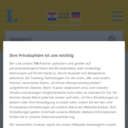
Ihre Privatsphäre ist uns wichtig
Kroatisch-Deutsch Wörterbuch
spopasti
Wir und unsere
716
-Partner speichern und greifen auf
Kroatisch-Deutsch Übersetzung für
personenbezogene Daten wie Browserdaten oder eindeutige
Kennungen auf Ihrem Gerät zu. Durch Auswahl von Akzeptieren
"spopasti"
aktivieren Sie Tracking-Technologien für die unter „Wir und unsere
Partner verarbeiten Daten, um Ihnen Dienste bereitzustellen“
aufgeführten Zwecke. Wenn Tracker deaktiviert sind, sind manche
Inhalte und Anzeigen möglicherweise nicht mehr so relevant für Sie. Sie
"spopasti" Deutsch Übersetzung
können dieses Menü jederzeit wieder aufrufen, um Ihre Einstellungen zu
ändern oder Ihre Einwilligung zu widerrufen, indem Sie auf den Link
Privatsphäre-Einstellungen am unteren Rand der Webseite klicken. Ihre
„spopasti“
Einstellungen gelten innerhalb unseres Website. Weitere Informationen
finden Sie in unserer Datenschutzerklärung.
Wir verwenden Cookies, damit Sie unsere Webseite bestmöglich nutzen
spopasti
<
-dnem
;
-pao
>
(
-padati
)