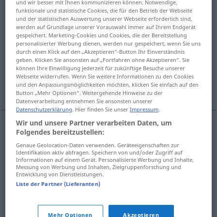
und wir besser mit Ihnen kommunizieren können. Notwendige,
funktionale und statistische Cookies, die für den Betrieb der Webseite
Übersicht aller Übersetzungen
und der statistischen Auswertung unserer Webseite erforderlich sind,
werden auf Grundlage unserer Vorauswahl immer auf Ihrem Endgerät
(Für mehr Details die Übersetzung anklicken/antippen)
gespeichert. Marketing-Cookies und Cookies, die der Bereitstellung
personalisierter Werbung dienen, werden nur gespeichert, wenn Sie uns
erfassen, fassen, anfassen, packen, befallen,
durch einen Klick auf den „Akzeptieren“-Button Ihr Einverständnis
geben. Klicken Sie ansonsten auf „Fortfahren ohne Akzeptieren“. Sie
ergreifen
können Ihre Einwilligung jederzeit für zukünftige Besuche unserer
Webseite widerrufen. Wenn Sie weitere Informationen zu den Cookies
und den Anpassungsmöglichkeiten möchten, klicken Sie einfach auf den
überkommen
Button „Mehr Optionen“. Weitergehende Hinweise zu der
Datenverarbeitung entnehmen Sie ansonsten unserer
Datenschutzerklärung
. Hier finden Sie unser
Impressum
.
Wir und unsere Partner verarbeiten Daten, um
Folgendes bereitzustellen:
erfassen
,
fassen
,
anfassen
,
packen
spopasti
Genaue Geolocation-Daten verwenden. Geräteeigenschaften zur
Identifikation aktiv abfragen. Speichern von und/oder Zugriff auf
befallen
,
ergreifen
spopasti
Informationen auf einem Gerät. Personalisierte Werbung und Inhalte,
Messung von Werbung und Inhalten, Zielgruppenforschung und
Entwicklung von Dienstleistungen.
überkommen
spopasti
jeza
Liste der Partner (Lieferanten)
Mehr Optionen
Akzeptieren