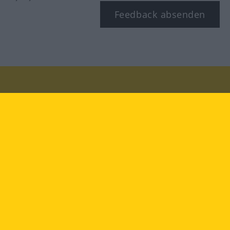
Feedback absenden
Besuchen Sie uns auf:
facebook
YouTube
Instagram
Langenscheidt
NUTZUNGSBEDINGUNGEN