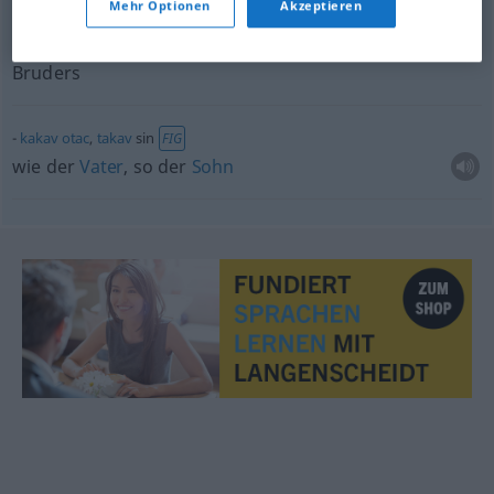
Mehr Optionen
Akzeptieren
to
mi
je
nećak
,
zapravo
bratov sin
das ist
mein
Neffe
, also/d. h. der
Sohn
meines
Bruders
kakav
otac
,
takav
sin
FIG
wie der
Vater
, so der
Sohn