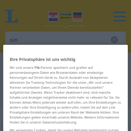
Ihre Privatsphäre ist uns wichtig
Kroatisch-Deutsch Wörterbuch
sin
Wir und unsere
716
-Partner speichern und greifen auf
Kroatisch-Deutsch Übersetzung für
personenbezogene Daten wie Browserdaten oder eindeutige
Kennungen auf Ihrem Gerät zu. Durch Auswahl von Akzeptieren
"sin"
aktivieren Sie Tracking-Technologien für die unter „Wir und unsere
Partner verarbeiten Daten, um Ihnen Dienste bereitzustellen“
aufgeführten Zwecke. Wenn Tracker deaktiviert sind, sind manche
"sin" Deutsch Übersetzung
Inhalte und Anzeigen möglicherweise nicht mehr so relevant für Sie. Sie
können dieses Menü jederzeit wieder aufrufen, um Ihre Einstellungen zu
ändern oder Ihre Einwilligung zu widerrufen, indem Sie auf den Link
Privatsphäre-Einstellungen am unteren Rand der Webseite klicken. Ihre
„sin“
Einstellungen gelten innerhalb unseres Website. Weitere Informationen
finden Sie in unserer Datenschutzerklärung.
sin
<
pl
sinovi
, sini
>
Wir verwenden Cookies, damit Sie unsere Webseite bestmöglich nutzen