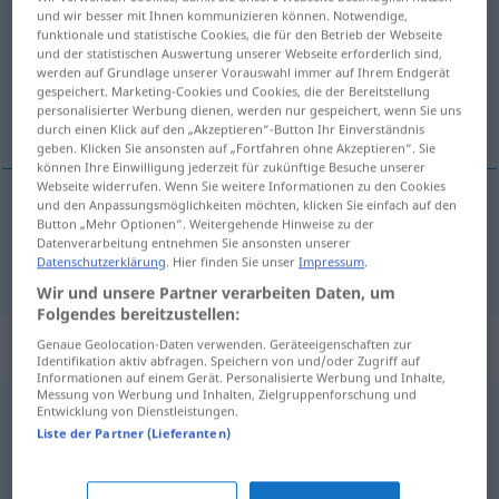
und wir besser mit Ihnen kommunizieren können. Notwendige,
funktionale und statistische Cookies, die für den Betrieb der Webseite
Übersicht aller Übersetzungen
und der statistischen Auswertung unserer Webseite erforderlich sind,
(Für mehr Details die Übersetzung anklicken/antippen)
werden auf Grundlage unserer Vorauswahl immer auf Ihrem Endgerät
gespeichert. Marketing-Cookies und Cookies, die der Bereitstellung
personalisierter Werbung dienen, werden nur gespeichert, wenn Sie uns
Sohn
durch einen Klick auf den „Akzeptieren“-Button Ihr Einverständnis
geben. Klicken Sie ansonsten auf „Fortfahren ohne Akzeptieren“. Sie
können Ihre Einwilligung jederzeit für zukünftige Besuche unserer
Webseite widerrufen. Wenn Sie weitere Informationen zu den Cookies
und den Anpassungsmöglichkeiten möchten, klicken Sie einfach auf den
Button „Mehr Optionen“. Weitergehende Hinweise zu der
Sohn
m
sin
Datenverarbeitung entnehmen Sie ansonsten unserer
Datenschutzerklärung
. Hier finden Sie unser
Impressum
.
Wir und unsere Partner verarbeiten Daten, um
Folgendes bereitzustellen:
Beispielsätze für "sin"
Genaue Geolocation-Daten verwenden. Geräteeigenschaften zur
Identifikation aktiv abfragen. Speichern von und/oder Zugriff auf
Informationen auf einem Gerät. Personalisierte Werbung und Inhalte,
Messung von Werbung und Inhalten, Zielgruppenforschung und
Entwicklung von Dienstleistungen.
kurvin
sin
PEJ
Liste der Partner (Lieferanten)
Hurensohn
m