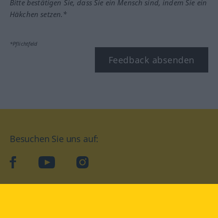
Bitte bestätigen Sie, dass Sie ein Mensch sind, indem Sie ein
Häkchen setzen.*
*Pflichtfeld
Feedback absenden
Besuchen Sie uns auf:
facebook
YouTube
Instagram