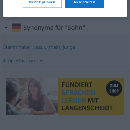
wie der
Vater
, so der Sohn
Mehr Optionen
Akzeptieren
kakav
otac
takav
sin
Synonyme für "Sohn"
Stammhalter (ugs.)
,
(mein) Junge
© OpenThesaurus.de