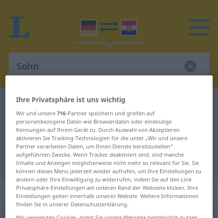
Ihre Privatsphäre ist uns wichtig
Deutsch-Kroatisch Wörterbuch
Sohn
Wir und unsere
716
-Partner speichern und greifen auf
Deutsch-Kroatisch Übersetzung für
personenbezogene Daten wie Browserdaten oder eindeutige
Kennungen auf Ihrem Gerät zu. Durch Auswahl von Akzeptieren
"Sohn"
aktivieren Sie Tracking-Technologien für die unter „Wir und unsere
Partner verarbeiten Daten, um Ihnen Dienste bereitzustellen“
aufgeführten Zwecke. Wenn Tracker deaktiviert sind, sind manche
"Sohn" Kroatisch Übersetzung
Inhalte und Anzeigen möglicherweise nicht mehr so relevant für Sie. Sie
können dieses Menü jederzeit wieder aufrufen, um Ihre Einstellungen zu
ändern oder Ihre Einwilligung zu widerrufen, indem Sie auf den Link
Privatsphäre-Einstellungen am unteren Rand der Webseite klicken. Ihre
„Sohn“
: Maskulinum
Einstellungen gelten innerhalb unseres Website. Weitere Informationen
finden Sie in unserer Datenschutzerklärung.
Sohn
m
<
-(e)s
;
Söhne
>
Wir verwenden Cookies, damit Sie unsere Webseite bestmöglich nutzen