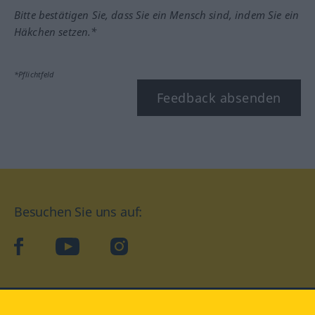
Bitte bestätigen Sie, dass Sie ein Mensch sind, indem Sie ein
Häkchen setzen.*
*Pflichtfeld
Feedback absenden
Besuchen Sie uns auf:
facebook
YouTube
Instagram