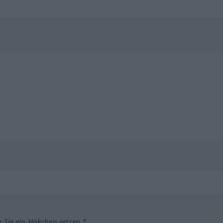
m Sie ein Häkchen setzen.*