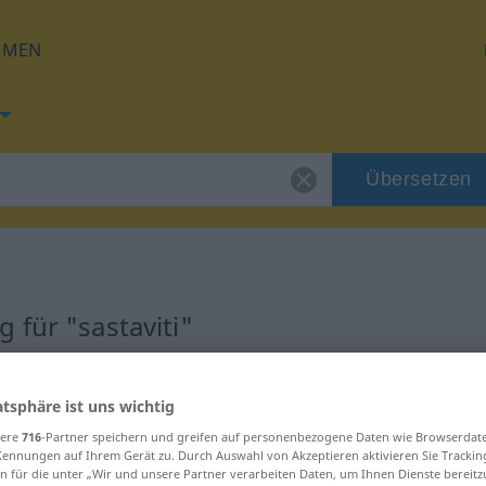
HMEN
Übersetzen
 für "sastaviti"
g
atsphäre ist uns wichtig
sere
716
-Partner speichern und greifen auf personenbezogene Daten wie Browserdat
Kennungen auf Ihrem Gerät zu. Durch Auswahl von Akzeptieren aktivieren Sie Trackin
n für die unter „Wir und unsere Partner verarbeiten Daten, um Ihnen Dienste bereitz