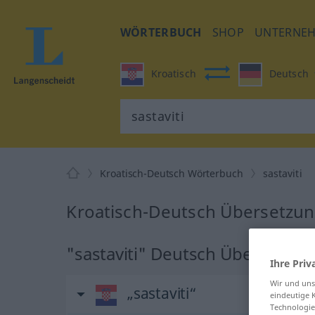
WÖRTERBUCH
SHOP
UNTERNE
Kroatisch
Deutsch
Kroatisch-Deutsch Wörterbuch
sastaviti
Kroatisch-Deutsch Übersetzung
"sastaviti" Deutsch Übersetzun
Ihre Priv
Wir und un
„sastaviti“
eindeutige 
Technologie