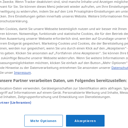
n Zwecke. Wenn Tracker deaktiviert sind, sind manche Inhalte und Anzeigen mögliche
evant für Sie. Sie können dieses Menü jederzeit wieder aufrufen, um Ihre Einstellung
inwilligung zu widerrufen, indem Sie auf den Link Privatsphäre-Einstellungen am unt
cken. Ihre Einstellungen gelten innerhalb unseres Website. Weitere Informationen fin
enschutzerklärung.
tippen)
en Cookies, damit Sie unsere Webseite bestmöglich nutzen und wir besser mit Ihnen
en können. Notwendige, funktionale und statistische Cookies, die für den Betrieb d
, zusammenfügen, aufsetzen
ischen Auswertung unserer Webseite erforderlich sind, werden auf Grundlage unserer
hrem Endgerät gespeichert. Marketing-Cookies und Cookies, die der Bereitstellung per
nen, werden nur gespeichert, wenn Sie uns durch einen Klick auf den „Akzeptieren“-
, aufnehmen, erstellen
verfassen
nis geben. Klicken Sie ansonsten auf „Fortfahren ohne Akzeptieren“. Sie können Ihre 
ür zukünftige Besuche unserer Webseite widerrufen. Wenn Sie weitere Informationen 
assungsmöglichkeiten möchten, klicken Sie einfach auf den Button „Mehr Optionen“
de Hinweise zu der Datenverarbeitung entnehmen Sie ansonsten unserer
Datenschut
 Sie unser
Impressum
.
zen
,
sastaviti
unsere Partner verarbeiten Daten, um Folgendes bereitzustellen:
ocation-Daten verwenden. Geräteeigenschaften zur Identifikation aktiv abfragen. Sp
griff auf Informationen auf einem Gerät. Personalisierte Werbung und Inhalte, Mes
 Inhalten, Zielgruppenforschung und Entwicklung von Dienstleistungen.
artner (Lieferanten)
sastaviti
pismo
Mehr Optionen
Akzeptieren
sastaviti
mašinu