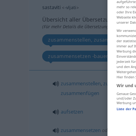
aufgeführte
sastaviti
mehr so rel
<
-vljati
>
oder Ihre E
Webseite kli
Übersicht aller Übersetzungen
unserer Dat
(Für mehr Details die Übersetzung anklicken/an
Wir verwend
kommunizier
zusammenstellen, zusammensetzen
der statist
immer auf I
Werbung die
zusammensetzen -bauen, entwerfen
Einverständ
jederzeit f
und den Anp
Weitergehen
Hier finden
zusammenstellen
,
zusammenset
Wir und 
zusammenfügen
Genaue Geol
und/oder Zu
Werbung und
Liste der P
aufsetzen
zusammensetzen
od
-bauen