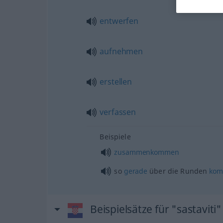
entwerfen
aufnehmen
erstellen
verfassen
Beispiele
zusammenkommen
so
gerade
über die Runden
ko
Beispielsätze für "sastaviti"