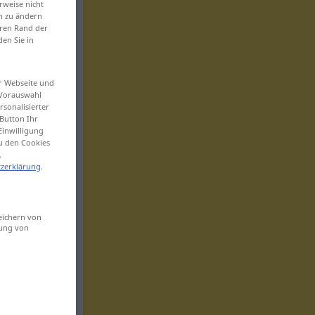
rweise nicht
en zu ändern
eren Rand der
den Sie in
er Webseite und
 Vorauswahl
sonalisierter
Button Ihr
Einwilligung
zu den Cookies
.
zerklärung
.
eichern von
sung von