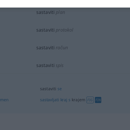
sastaviti
plan
sastaviti
protokol
sastaviti
račun
sastaviti
spis
sastaviti
se
mmen
sastavljati
kraj
s
krajem
FIG
FIN