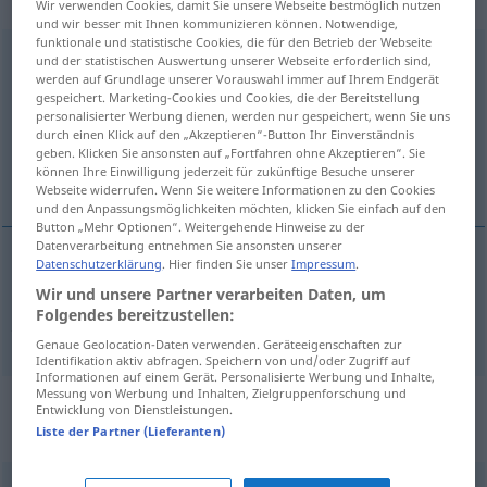
„zusammenkommen“
Wir verwenden Cookies, damit Sie unsere Webseite bestmöglich nutzen
und wir besser mit Ihnen kommunizieren können. Notwendige,
funktionale und statistische Cookies, die für den Betrieb der Webseite
zusammenkommen
→
kommen
<
trennb
;
-ge-
;
>
und der statistischen Auswertung unserer Webseite erforderlich sind,
werden auf Grundlage unserer Vorauswahl immer auf Ihrem Endgerät
gespeichert. Marketing-Cookies und Cookies, die der Bereitstellung
Übersicht aller Übersetzungen
personalisierter Werbung dienen, werden nur gespeichert, wenn Sie uns
(Für mehr Details die Übersetzung anklicken/antippen)
durch einen Klick auf den „Akzeptieren“-Button Ihr Einverständnis
geben. Klicken Sie ansonsten auf „Fortfahren ohne Akzeptieren“. Sie
können Ihre Einwilligung jederzeit für zukünftige Besuche unserer
sastati se, skupiti se
Webseite widerrufen. Wenn Sie weitere Informationen zu den Cookies
und den Anpassungsmöglichkeiten möchten, klicken Sie einfach auf den
Button „Mehr Optionen“. Weitergehende Hinweise zu der
Datenverarbeitung entnehmen Sie ansonsten unserer
Datenschutzerklärung
. Hier finden Sie unser
Impressum
.
sastati
(-ajati)
se
,
skupiti
(skupljati)
se
Wir und unsere Partner verarbeiten Daten, um
Folgendes bereitzustellen:
zusammenkommen
Genaue Geolocation-Daten verwenden. Geräteeigenschaften zur
Identifikation aktiv abfragen. Speichern von und/oder Zugriff auf
Informationen auf einem Gerät. Personalisierte Werbung und Inhalte,
Messung von Werbung und Inhalten, Zielgruppenforschung und
Synonyme für
Entwicklung von Dienstleistungen.
"zusammenkommen"
Liste der Partner (Lieferanten)