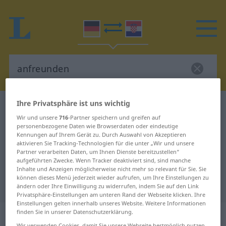
Ihre Privatsphäre ist uns wichtig
Deutsch-Kroatisch Wörterbuch
anfreunden
Wir und unsere
716
-Partner speichern und greifen auf
Deutsch-Kroatisch Übersetzung für
personenbezogene Daten wie Browserdaten oder eindeutige
Kennungen auf Ihrem Gerät zu. Durch Auswahl von Akzeptieren
"anfreunden"
aktivieren Sie Tracking-Technologien für die unter „Wir und unsere
Partner verarbeiten Daten, um Ihnen Dienste bereitzustellen“
aufgeführten Zwecke. Wenn Tracker deaktiviert sind, sind manche
"anfreunden" Kroatisch
Inhalte und Anzeigen möglicherweise nicht mehr so relevant für Sie. Sie
können dieses Menü jederzeit wieder aufrufen, um Ihre Einstellungen zu
Übersetzung
ändern oder Ihre Einwilligung zu widerrufen, indem Sie auf den Link
Privatsphäre-Einstellungen am unteren Rand der Webseite klicken. Ihre
Einstellungen gelten innerhalb unseres Website. Weitere Informationen
„anfreunden“
finden Sie in unserer Datenschutzerklärung.
Wir verwenden Cookies, damit Sie unsere Webseite bestmöglich nutzen