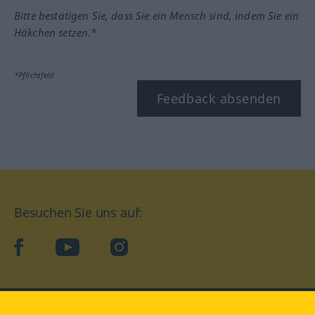
Bitte bestätigen Sie, dass Sie ein Mensch sind, indem Sie ein
Häkchen setzen.*
*Pflichtfeld
Feedback absenden
Besuchen Sie uns auf:
facebook
YouTube
Instagram