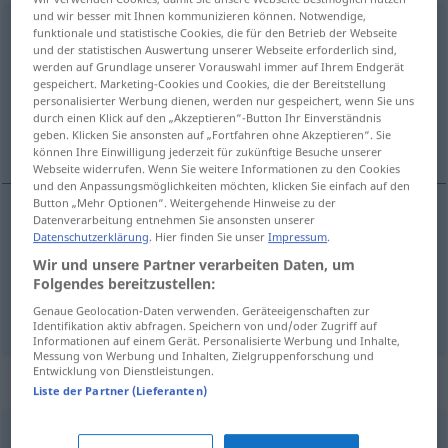
und wir besser mit Ihnen kommunizieren können. Notwendige,
anfreunden
<
trennb
;
-ge-
>
funktionale und statistische Cookies, die für den Betrieb der Webseite
und der statistischen Auswertung unserer Webseite erforderlich sind,
Übersicht aller Übersetzungen
werden auf Grundlage unserer Vorauswahl immer auf Ihrem Endgerät
gespeichert. Marketing-Cookies und Cookies, die der Bereitstellung
(Für mehr Details die Übersetzung anklicken/antippen)
personalisierter Werbung dienen, werden nur gespeichert, wenn Sie uns
durch einen Klick auf den „Akzeptieren“-Button Ihr Einverständnis
sprijateljiti se
geben. Klicken Sie ansonsten auf „Fortfahren ohne Akzeptieren“. Sie
können Ihre Einwilligung jederzeit für zukünftige Besuche unserer
Webseite widerrufen. Wenn Sie weitere Informationen zu den Cookies
und den Anpassungsmöglichkeiten möchten, klicken Sie einfach auf den
Button „Mehr Optionen“. Weitergehende Hinweise zu der
Datenverarbeitung entnehmen Sie ansonsten unserer
Beispiele
Datenschutzerklärung
. Hier finden Sie unser
Impressum
.
sich anfreunden
Wir und unsere Partner verarbeiten Daten, um
Folgendes bereitzustellen:
sprijateljiti
se
Genaue Geolocation-Daten verwenden. Geräteeigenschaften zur
Identifikation aktiv abfragen. Speichern von und/oder Zugriff auf
Informationen auf einem Gerät. Personalisierte Werbung und Inhalte,
Messung von Werbung und Inhalten, Zielgruppenforschung und
Entwicklung von Dienstleistungen.
Synonyme für "anfreunden"
Liste der Partner (Lieferanten)