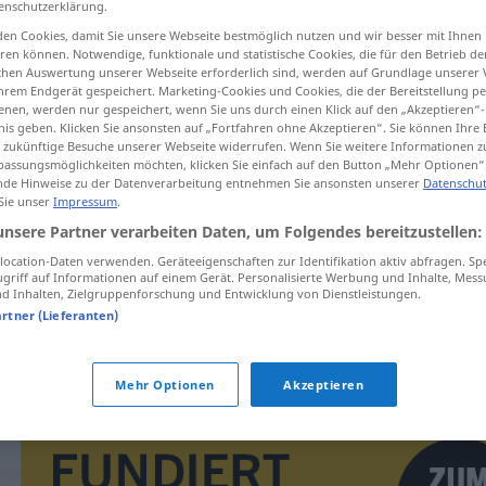
enschutzerklärung.
en Cookies, damit Sie unsere Webseite bestmöglich nutzen und wir besser mit Ihnen
en können. Notwendige, funktionale und statistische Cookies, die für den Betrieb d
ischen Auswertung unserer Webseite erforderlich sind, werden auf Grundlage unserer
hrem Endgerät gespeichert. Marketing-Cookies und Cookies, die der Bereitstellung per
tippen)
nen, werden nur gespeichert, wenn Sie uns durch einen Klick auf den „Akzeptieren“-
nis geben. Klicken Sie ansonsten auf „Fortfahren ohne Akzeptieren“. Sie können Ihre 
ür zukünftige Besuche unserer Webseite widerrufen. Wenn Sie weitere Informationen 
assungsmöglichkeiten möchten, klicken Sie einfach auf den Button „Mehr Optionen“
podmetati
de Hinweise zu der Datenverarbeitung entnehmen Sie ansonsten unserer
Datenschut
podmetnuti → siehe „
“
 Sie unser
Impressum
.
unsere Partner verarbeiten Daten, um Folgendes bereitzustellen:
uti"
ocation-Daten verwenden. Geräteeigenschaften zur Identifikation aktiv abfragen. Sp
griff auf Informationen auf einem Gerät. Personalisierte Werbung und Inhalte, Mes
 Inhalten, Zielgruppenforschung und Entwicklung von Dienstleistungen.
artner (Lieferanten)
podmetnuti nogu
FIG
Mehr Optionen
Akzeptieren