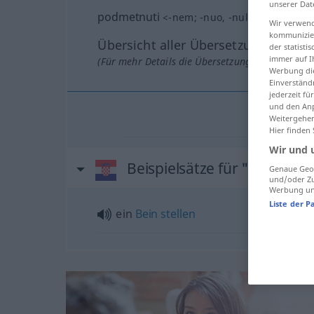
unserer Dat
podmetnuti
<
-nem
;
-nuo
, -nula
;
pf
>
Wir verwend
kommunizier
Übersicht aller Übersetzungen
der statist
immer auf I
(Für mehr Details die Übersetzung anklicken/an
Werbung die
Einverständ
jederzeit f
und den Anp
Weitergehen
Hier finden
Wir und 
Beispielsätze für "podmetn
Genaue Geol
und/oder Zu
Werbung und
Liste der P
ein
Bein
stellen