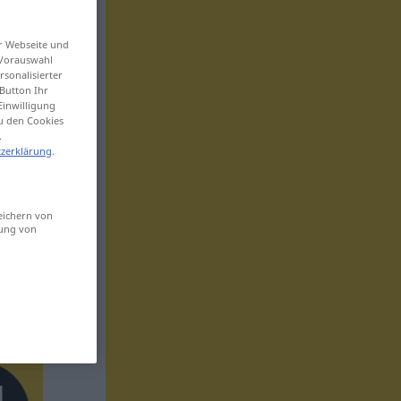
er Webseite und
 Vorauswahl
sonalisierter
Button Ihr
Einwilligung
zu den Cookies
.
zerklärung
.
eichern von
sung von