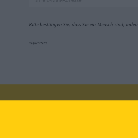
Bitte bestätigen Sie, dass Sie ein Mensch sind, inde
*Pflichtfeld
Besuchen Sie uns auf:
faceb