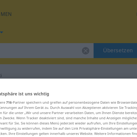
HMEN
Übersetzen
i
g für "podmetnuti"
atsphäre ist uns wichtig
sere
716
-Partner speichern und greifen auf personenbezogene Daten wie Browserdat
Kennungen auf Ihrem Gerät zu. Durch Auswahl von Akzeptieren aktivieren Sie Trackin
tzung
n für die unter „Wir und unsere Partner verarbeiten Daten, um Ihnen Dienste bereitz
n Zwecke. Wenn Tracker deaktiviert sind, sind manche Inhalte und Anzeigen mögliche
evant für Sie. Sie können dieses Menü jederzeit wieder aufrufen, um Ihre Einstellung
inwilligung zu widerrufen, indem Sie auf den Link Privatsphäre-Einstellungen am unt
cken. Ihre Einstellungen gelten innerhalb unseres Website. Weitere Informationen fin