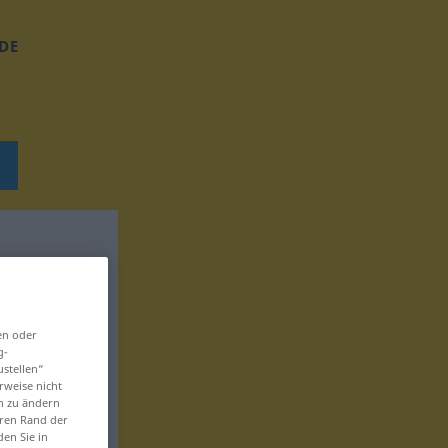
DE
en oder
g-
ustellen“
rweise nicht
en zu ändern
eren Rand der
den Sie in