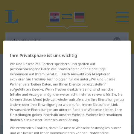
Ihre Privatsphäre ist uns wichtig
Kroatisch-Deutsch Wörterbuch
obavijestiti
Wir und unsere
716
-Partner speichern und greifen auf
personenbezogene Daten wie Browserdaten oder eindeutige
Kroatisch-Deutsch Übersetzung für
Kennungen auf Ihrem Gerät zu. Durch Auswahl von Akzeptieren
aktivieren Sie Tracking-Technologien für die unter „Wir und unsere
"obavijestiti"
Partner verarbeiten Daten, um Ihnen Dienste bereitzustellen“
aufgeführten Zwecke. Wenn Tracker deaktiviert sind, sind manche
Inhalte und Anzeigen möglicherweise nicht mehr so relevant für Sie. Sie
"obavijestiti" Deutsch Übersetzung
können dieses Menü jederzeit wieder aufrufen, um Ihre Einstellungen zu
ändern oder Ihre Einwilligung zu widerrufen, indem Sie auf den Link
Privatsphäre-Einstellungen am unteren Rand der Webseite klicken. Ihre
Einstellungen gelten innerhalb unseres Website. Weitere Informationen
„obavijestiti“
finden Sie in unserer Datenschutzerklärung.
Wir verwenden Cookies, damit Sie unsere Webseite bestmöglich nutzen
obavijestiti
und wir besser mit Ihnen kommunizieren können. Notwendige,
<
-aviješten
>
(
-štavati
)