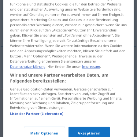
funktionale und statistische Cookies, die für den Betrieb der Webseite
und der statistischen Auswertung unserer Webseite erforderlich sind,
Übersicht aller Übersetzungen
werden auf Grundlage unserer Vorauswahl immer auf Ihrem Endgerät
(Für mehr Details die Übersetzung anklicken/antippen)
gespeichert. Marketing-Cookies und Cookies, die der Bereitstellung
personalisierter Werbung dienen, werden nur gespeichert, wenn Sie uns
durch einen Klick auf den „Akzeptieren“-Button Ihr Einverständnis
benachrichtigen, unterrichten, verständigen
geben. Klicken Sie ansonsten auf „Fortfahren ohne Akzeptieren“. Sie
können Ihre Einwilligung jederzeit für zukünftige Besuche unserer
Webseite widerrufen. Wenn Sie weitere Informationen zu den Cookies
und den Anpassungsmöglichkeiten möchten, klicken Sie einfach auf den
Button „Mehr Optionen“. Weitergehende Hinweise zu der
Datenverarbeitung entnehmen Sie ansonsten unserer
benachrichtigen
,
unterrichten
,
verständigen
(
o
Datenschutzerklärung
. Hier finden Sie unser
Impressum
.
/über
)
obavijestiti
Wir und unsere Partner verarbeiten Daten, um
LOK
AKK
Folgendes bereitzustellen:
Genaue Geolocation-Daten verwenden. Geräteeigenschaften zur
Identifikation aktiv abfragen. Speichern von und/oder Zugriff auf
Informationen auf einem Gerät. Personalisierte Werbung und Inhalte,
Messung von Werbung und Inhalten, Zielgruppenforschung und
Entwicklung von Dienstleistungen.
Liste der Partner (Lieferanten)
Mehr Optionen
Akzeptieren