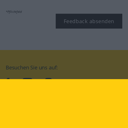
*Pflichtfeld
Feedback absenden
Besuchen Sie uns auf:
facebook
YouTube
Instagram
Langenscheidt