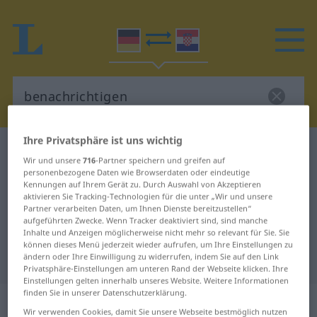
Ihre Privatsphäre ist uns wichtig
Deutsch-Kroatisch Wörterbuch
benachrichtigen
Wir und unsere
716
-Partner speichern und greifen auf
Deutsch-Kroatisch Übersetzung für
personenbezogene Daten wie Browserdaten oder eindeutige
Kennungen auf Ihrem Gerät zu. Durch Auswahl von Akzeptieren
"benachrichtigen"
aktivieren Sie Tracking-Technologien für die unter „Wir und unsere
Partner verarbeiten Daten, um Ihnen Dienste bereitzustellen“
aufgeführten Zwecke. Wenn Tracker deaktiviert sind, sind manche
Inhalte und Anzeigen möglicherweise nicht mehr so relevant für Sie. Sie
"benachrichtigen" Kroatisch
können dieses Menü jederzeit wieder aufrufen, um Ihre Einstellungen zu
Übersetzung
ändern oder Ihre Einwilligung zu widerrufen, indem Sie auf den Link
Privatsphäre-Einstellungen am unteren Rand der Webseite klicken. Ihre
Einstellungen gelten innerhalb unseres Website. Weitere Informationen
finden Sie in unserer Datenschutzerklärung.
„benachrichtigen“
Wir verwenden Cookies, damit Sie unsere Webseite bestmöglich nutzen