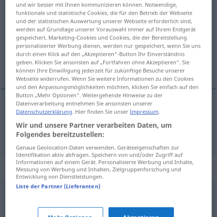
und wir besser mit Ihnen kommunizieren können. Notwendige,
funktionale und statistische Cookies, die für den Betrieb der Webseite
benachrichtigen
und der statistischen Auswertung unserer Webseite erforderlich sind,
werden auf Grundlage unserer Vorauswahl immer auf Ihrem Endgerät
Übersicht aller Übersetzungen
gespeichert. Marketing-Cookies und Cookies, die der Bereitstellung
(Für mehr Details die Übersetzung anklicken/antippen)
personalisierter Werbung dienen, werden nur gespeichert, wenn Sie uns
durch einen Klick auf den „Akzeptieren“-Button Ihr Einverständnis
geben. Klicken Sie ansonsten auf „Fortfahren ohne Akzeptieren“. Sie
obavijestiti
können Ihre Einwilligung jederzeit für zukünftige Besuche unserer
Webseite widerrufen. Wenn Sie weitere Informationen zu den Cookies
und den Anpassungsmöglichkeiten möchten, klicken Sie einfach auf den
Button „Mehr Optionen“. Weitergehende Hinweise zu der
Datenverarbeitung entnehmen Sie ansonsten unserer
Datenschutzerklärung
. Hier finden Sie unser
Impressum
.
obavijestiti
(-vještavati)
(
jemanden über
AKK
Wir und unsere Partner verarbeiten Daten, um
/koga o
)
benachrichtigen
Folgendes bereitzustellen:
LOK
Genaue Geolocation-Daten verwenden. Geräteeigenschaften zur
Identifikation aktiv abfragen. Speichern von und/oder Zugriff auf
Informationen auf einem Gerät. Personalisierte Werbung und Inhalte,
Synonyme für "benachrichtigen"
Messung von Werbung und Inhalten, Zielgruppenforschung und
Entwicklung von Dienstleistungen.
Liste der Partner (Lieferanten)
aufklären
,
orientieren (schweiz.)
,
einweihen
,
belehren
,
informieren
,
mitteilen
,
verständigen
,
unterweisen
,