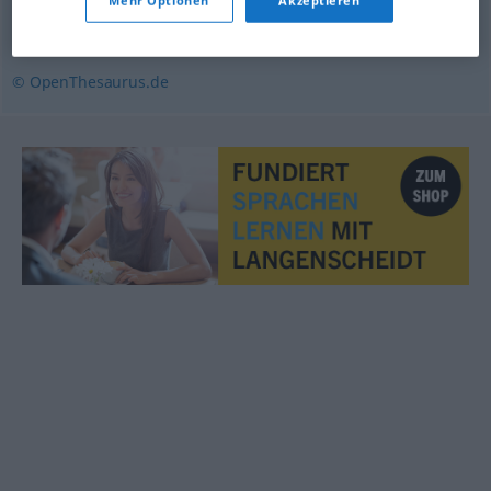
Mehr Optionen
Akzeptieren
unterrichten
© OpenThesaurus.de