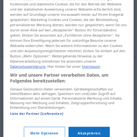
funktionale und statistische Cookies, die für den Betrieb der Webseite
kondenzirati
<
impf
/
pf
>
und der statistischen Auswertung unserer Webseite erforderlich sind,
werden auf Grundlage unserer Vorauswahl immer auf Ihrem Endgerät
gespeichert. Marketing-Cookies und Cookies, die der Bereitstellung
Übersicht aller Übersetzungen
personalisierter Werbung dienen, werden nur gespeichert, wenn Sie uns
(Für mehr Details die Übersetzung anklicken/antippen)
durch einen Klick auf den „Akzeptieren“-Button Ihr Einverständnis
geben. Klicken Sie ansonsten auf „Fortfahren ohne Akzeptieren“. Sie
können Ihre Einwilligung jederzeit für zukünftige Besuche unserer
kondensieren
Webseite widerrufen. Wenn Sie weitere Informationen zu den Cookies
und den Anpassungsmöglichkeiten möchten, klicken Sie einfach auf den
Button „Mehr Optionen“. Weitergehende Hinweise zu der
Datenverarbeitung entnehmen Sie ansonsten unserer
Datenschutzerklärung
. Hier finden Sie unser
Impressum
.
kondensieren
kondenzirati
Wir und unsere Partner verarbeiten Daten, um
Folgendes bereitzustellen:
Genaue Geolocation-Daten verwenden. Geräteeigenschaften zur
Identifikation aktiv abfragen. Speichern von und/oder Zugriff auf
Informationen auf einem Gerät. Personalisierte Werbung und Inhalte,
Messung von Werbung und Inhalten, Zielgruppenforschung und
Entwicklung von Dienstleistungen.
Liste der Partner (Lieferanten)
Mehr Optionen
Akzeptieren