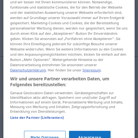
und wir besser mit Ihnen kommunizieren können. Notwendige,
funktionale und statistische Cookies, die für den Betrieb der Webseite
kondensieren
und der statistischen Auswertung unserer Webseite erforderlich sind,
werden auf Grundlage unserer Vorauswahl immer auf Ihrem Endgerät
Übersicht aller Übersetzungen
gespeichert. Marketing-Cookies und Cookies, die der Bereitstellung
personalisierter Werbung dienen, werden nur gespeichert, wenn Sie uns
(Für mehr Details die Übersetzung anklicken/antippen)
durch einen Klick auf den „Akzeptieren“-Button Ihr Einverständnis
geben. Klicken Sie ansonsten auf „Fortfahren ohne Akzeptieren“. Sie
zgusnuti se, kondenzirati se
können Ihre Einwilligung jederzeit für zukünftige Besuche unserer
Webseite widerrufen. Wenn Sie weitere Informationen zu den Cookies
und den Anpassungsmöglichkeiten möchten, klicken Sie einfach auf den
Button „Mehr Optionen“. Weitergehende Hinweise zu der
Datenverarbeitung entnehmen Sie ansonsten unserer
Datenschutzerklärung
. Hier finden Sie unser
Impressum
.
zgusnuti
(-šnjavati)
se
,
kondenzirati
se
Wir und unsere Partner verarbeiten Daten, um
kondensieren
Folgendes bereitzustellen:
Genaue Geolocation-Daten verwenden. Geräteeigenschaften zur
Identifikation aktiv abfragen. Speichern von und/oder Zugriff auf
Informationen auf einem Gerät. Personalisierte Werbung und Inhalte,
Synonyme für "kondensieren"
Messung von Werbung und Inhalten, Zielgruppenforschung und
Entwicklung von Dienstleistungen.
Liste der Partner (Lieferanten)
niederschlagen
Mehr Optionen
Akzeptieren