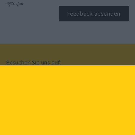
*Pflichtfeld
Feedback absenden
Besuchen Sie uns auf:
facebook
YouTube
Instagram
Langenscheidt
NUTZUNGSBEDINGUNGEN