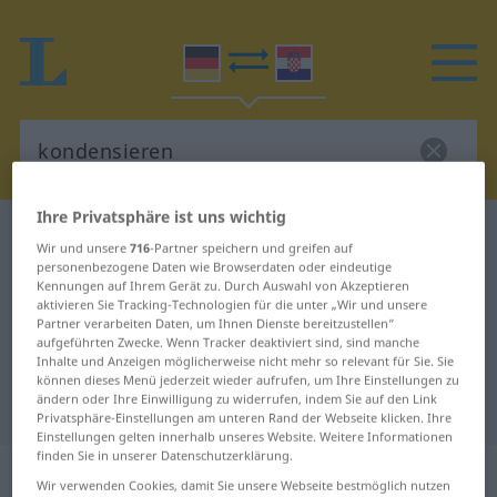
Ihre Privatsphäre ist uns wichtig
Deutsch-Kroatisch Wörterbuch
kondensieren
Wir und unsere
716
-Partner speichern und greifen auf
Deutsch-Kroatisch Übersetzung für
personenbezogene Daten wie Browserdaten oder eindeutige
Kennungen auf Ihrem Gerät zu. Durch Auswahl von Akzeptieren
"kondensieren"
aktivieren Sie Tracking-Technologien für die unter „Wir und unsere
Partner verarbeiten Daten, um Ihnen Dienste bereitzustellen“
aufgeführten Zwecke. Wenn Tracker deaktiviert sind, sind manche
Inhalte und Anzeigen möglicherweise nicht mehr so relevant für Sie. Sie
"kondensieren" Kroatisch
können dieses Menü jederzeit wieder aufrufen, um Ihre Einstellungen zu
ändern oder Ihre Einwilligung zu widerrufen, indem Sie auf den Link
Übersetzung
Privatsphäre-Einstellungen am unteren Rand der Webseite klicken. Ihre
Einstellungen gelten innerhalb unseres Website. Weitere Informationen
finden Sie in unserer Datenschutzerklärung.
„kondensieren“
Wir verwenden Cookies, damit Sie unsere Webseite bestmöglich nutzen