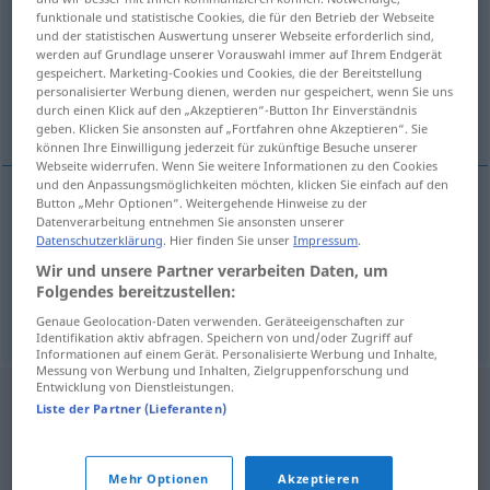
funktionale und statistische Cookies, die für den Betrieb der Webseite
und der statistischen Auswertung unserer Webseite erforderlich sind,
Übersicht aller Übersetzungen
werden auf Grundlage unserer Vorauswahl immer auf Ihrem Endgerät
(Für mehr Details die Übersetzung anklicken/antippen)
gespeichert. Marketing-Cookies und Cookies, die der Bereitstellung
personalisierter Werbung dienen, werden nur gespeichert, wenn Sie uns
durch einen Klick auf den „Akzeptieren“-Button Ihr Einverständnis
Streit, Zank
geben. Klicken Sie ansonsten auf „Fortfahren ohne Akzeptieren“. Sie
können Ihre Einwilligung jederzeit für zukünftige Besuche unserer
Webseite widerrufen. Wenn Sie weitere Informationen zu den Cookies
und den Anpassungsmöglichkeiten möchten, klicken Sie einfach auf den
Button „Mehr Optionen“. Weitergehende Hinweise zu der
Datenverarbeitung entnehmen Sie ansonsten unserer
Streit
m
kavga
Datenschutzerklärung
. Hier finden Sie unser
Impressum
.
Wir und unsere Partner verarbeiten Daten, um
Zank
m
kavga
Folgendes bereitzustellen:
Genaue Geolocation-Daten verwenden. Geräteeigenschaften zur
Identifikation aktiv abfragen. Speichern von und/oder Zugriff auf
Informationen auf einem Gerät. Personalisierte Werbung und Inhalte,
Messung von Werbung und Inhalten, Zielgruppenforschung und
Entwicklung von Dienstleistungen.
Liste der Partner (Lieferanten)
Mehr Optionen
Akzeptieren