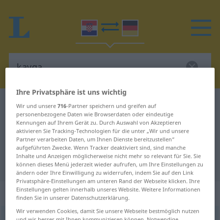
Ihre Privatsphäre ist uns wichtig
Kroatisch-Deutsch Wörterbuch
kavga
Wir und unsere
716
-Partner speichern und greifen auf
personenbezogene Daten wie Browserdaten oder eindeutige
Kroatisch-Deutsch Übersetzung für
Kennungen auf Ihrem Gerät zu. Durch Auswahl von Akzeptieren
aktivieren Sie Tracking-Technologien für die unter „Wir und unsere
"kavga"
Partner verarbeiten Daten, um Ihnen Dienste bereitzustellen“
aufgeführten Zwecke. Wenn Tracker deaktiviert sind, sind manche
Inhalte und Anzeigen möglicherweise nicht mehr so relevant für Sie. Sie
"kavga" Deutsch Übersetzung
können dieses Menü jederzeit wieder aufrufen, um Ihre Einstellungen zu
ändern oder Ihre Einwilligung zu widerrufen, indem Sie auf den Link
Privatsphäre-Einstellungen am unteren Rand der Webseite klicken. Ihre
Einstellungen gelten innerhalb unseres Website. Weitere Informationen
„kavga“
finden Sie in unserer Datenschutzerklärung.
Wir verwenden Cookies, damit Sie unsere Webseite bestmöglich nutzen
kavga
<
gen
pl
-a
, -i
>
und wir besser mit Ihnen kommunizieren können. Notwendige,