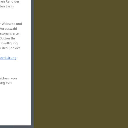
eren Rand der
den Sie in
er Webseite und
 Vorauswahl
sonalisierter
Button Ihr
Einwilligung
zu den Cookies
.
zerklärung
.
eichern von
sung von