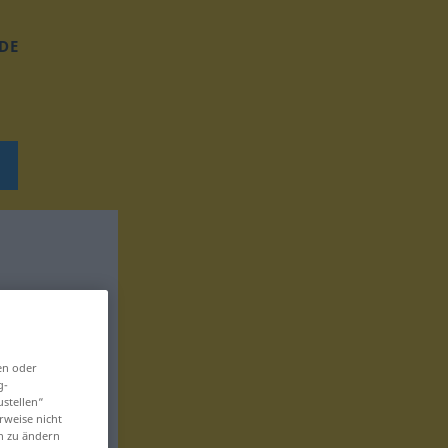
DE
en oder
g-
ustellen“
rweise nicht
en zu ändern