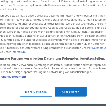
inwilligung zu widerrufen, indem Sie auf den Link Privatsphäre-Einstellungen am unt
cken. Ihre Einstellungen gelten innerhalb unseres Website. Weitere Informationen fin
enschutzerklärung.
en Cookies, damit Sie unsere Webseite bestmöglich nutzen und wir besser mit Ihnen
en können. Notwendige, funktionale und statistische Cookies, die für den Betrieb d
tippen)
ischen Auswertung unserer Webseite erforderlich sind, werden auf Grundlage unserer
hrem Endgerät gespeichert. Marketing-Cookies und Cookies, die der Bereitstellung per
nen, werden nur gespeichert, wenn Sie uns durch einen Klick auf den „Akzeptieren“-
nis geben. Klicken Sie ansonsten auf „Fortfahren ohne Akzeptieren“. Sie können Ihre 
ür zukünftige Besuche unserer Webseite widerrufen. Wenn Sie weitere Informationen 
assungsmöglichkeiten möchten, klicken Sie einfach auf den Button „Mehr Optionen“
de Hinweise zu der Datenverarbeitung entnehmen Sie ansonsten unserer
Datenschut
 Sie unser
Impressum
.
Streit
anzetteln
unsere Partner verarbeiten Daten, um Folgendes bereitzustellen:
eine
Rauferei
anzetteln
ocation-Daten verwenden. Geräteeigenschaften zur Identifikation aktiv abfragen. Sp
griff auf Informationen auf einem Gerät. Personalisierte Werbung und Inhalte, Mes
 Inhalten, Zielgruppenforschung und Entwicklung von Dienstleistungen.
artner (Lieferanten)
"
Mehr Optionen
Akzeptieren
einen
Aufruhr
anzetteln