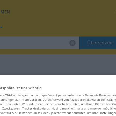
HMEN
Übersetzen
 für "anzetteln"
atsphäre ist uns wichtig
zung
sere
716
-Partner speichern und greifen auf personenbezogene Daten wie Browserdat
Kennungen auf Ihrem Gerät zu. Durch Auswahl von Akzeptieren aktivieren Sie Trackin
n für die unter „Wir und unsere Partner verarbeiten Daten, um Ihnen Dienste bereitz
n Zwecke. Wenn Tracker deaktiviert sind, sind manche Inhalte und Anzeigen mögliche
evant für Sie. Sie können dieses Menü jederzeit wieder aufrufen, um Ihre Einstellung