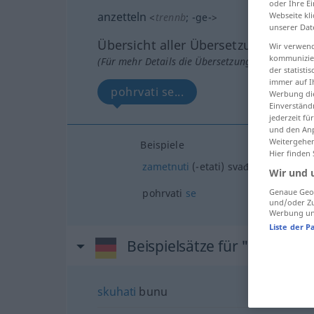
oder Ihre E
anzetteln
Webseite kli
<
trennb
;
-ge-
>
unserer Dat
Übersicht aller Übersetzungen
Wir verwend
kommunizier
(Für mehr Details die Übersetzung anklicken/an
der statist
immer auf I
pohrvati se...
Werbung die
Einverständ
jederzeit f
und den Anp
Weitergehen
Beispiele
Hier finden
zametnuti
(-etati) svađu
Wir und 
pohrvati
se
Genaue Geol
und/oder Zu
Werbung und
Liste der P
Beispielsätze für "anzetteln
skuhati
bunu