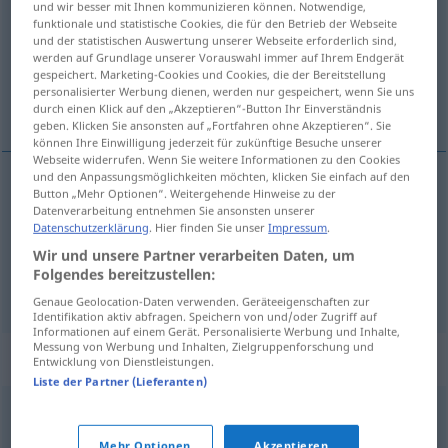
und wir besser mit Ihnen kommunizieren können. Notwendige,
funktionale und statistische Cookies, die für den Betrieb der Webseite
Übersicht aller Übersetzungen
und der statistischen Auswertung unserer Webseite erforderlich sind,
werden auf Grundlage unserer Vorauswahl immer auf Ihrem Endgerät
(Für mehr Details die Übersetzung anklicken/antippen)
gespeichert. Marketing-Cookies und Cookies, die der Bereitstellung
personalisierter Werbung dienen, werden nur gespeichert, wenn Sie uns
Kapazität, Fassungsvermögen
durch einen Klick auf den „Akzeptieren“-Button Ihr Einverständnis
geben. Klicken Sie ansonsten auf „Fortfahren ohne Akzeptieren“. Sie
können Ihre Einwilligung jederzeit für zukünftige Besuche unserer
Webseite widerrufen. Wenn Sie weitere Informationen zu den Cookies
und den Anpassungsmöglichkeiten möchten, klicken Sie einfach auf den
Button „Mehr Optionen“. Weitergehende Hinweise zu der
Kapazität
f
kapacitet
Datenverarbeitung entnehmen Sie ansonsten unserer
Datenschutzerklärung
. Hier finden Sie unser
Impressum
.
Fassungsvermögen
n
kapacitet
Wir und unsere Partner verarbeiten Daten, um
Folgendes bereitzustellen:
Genaue Geolocation-Daten verwenden. Geräteeigenschaften zur
Identifikation aktiv abfragen. Speichern von und/oder Zugriff auf
Informationen auf einem Gerät. Personalisierte Werbung und Inhalte,
Messung von Werbung und Inhalten, Zielgruppenforschung und
Beispielsätze für "kapacitet"
Entwicklung von Dienstleistungen.
Liste der Partner (Lieferanten)
smještajni
kapacitet
Mehr Optionen
Akzeptieren