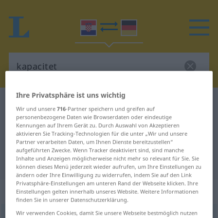
Ihre Privatsphäre ist uns wichtig
Kroatisch-Deutsch Wörterbuch
kapacitet
Wir und unsere
716
-Partner speichern und greifen auf
Kroatisch-Deutsch Übersetzung für
personenbezogene Daten wie Browserdaten oder eindeutige
Kennungen auf Ihrem Gerät zu. Durch Auswahl von Akzeptieren
"kapacitet"
aktivieren Sie Tracking-Technologien für die unter „Wir und unsere
Partner verarbeiten Daten, um Ihnen Dienste bereitzustellen“
aufgeführten Zwecke. Wenn Tracker deaktiviert sind, sind manche
Inhalte und Anzeigen möglicherweise nicht mehr so relevant für Sie. Sie
"kapacitet" Deutsch Übersetzung
können dieses Menü jederzeit wieder aufrufen, um Ihre Einstellungen zu
ändern oder Ihre Einwilligung zu widerrufen, indem Sie auf den Link
Privatsphäre-Einstellungen am unteren Rand der Webseite klicken. Ihre
„kapacitet“
Einstellungen gelten innerhalb unseres Website. Weitere Informationen
finden Sie in unserer Datenschutzerklärung.
Wir verwenden Cookies, damit Sie unsere Webseite bestmöglich nutzen
kapacitet