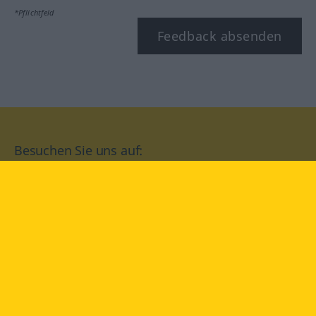
*Pflichtfeld
Feedback absenden
Besuchen Sie uns auf:
facebook
YouTube
Instagram
Langenscheidt
NUTZUNGSBEDINGUNGEN