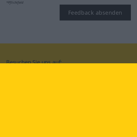
*Pflichtfeld
Feedback absenden
Besuchen Sie uns auf:
facebook
YouTube
Instagram
Langenscheidt
NUTZUNGSBEDINGUNGEN