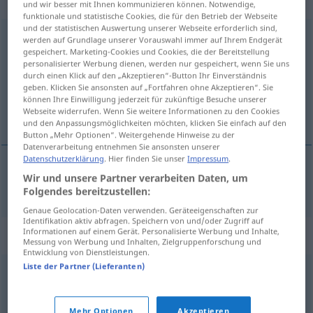
„Fassungsvermögen“
: Neutrum
und wir besser mit Ihnen kommunizieren können. Notwendige,
funktionale und statistische Cookies, die für den Betrieb der Webseite
und der statistischen Auswertung unserer Webseite erforderlich sind,
Fassungsvermögen
n
<
-s
>
werden auf Grundlage unserer Vorauswahl immer auf Ihrem Endgerät
gespeichert. Marketing-Cookies und Cookies, die der Bereitstellung
Übersicht aller Übersetzungen
personalisierter Werbung dienen, werden nur gespeichert, wenn Sie uns
durch einen Klick auf den „Akzeptieren“-Button Ihr Einverständnis
(Für mehr Details die Übersetzung anklicken/antippen)
geben. Klicken Sie ansonsten auf „Fortfahren ohne Akzeptieren“. Sie
können Ihre Einwilligung jederzeit für zukünftige Besuche unserer
kapacitet
Webseite widerrufen. Wenn Sie weitere Informationen zu den Cookies
und den Anpassungsmöglichkeiten möchten, klicken Sie einfach auf den
Button „Mehr Optionen“. Weitergehende Hinweise zu der
Datenverarbeitung entnehmen Sie ansonsten unserer
Datenschutzerklärung
. Hier finden Sie unser
Impressum
.
Wir und unsere Partner verarbeiten Daten, um
kapacitet
Fassungsvermögen
Folgendes bereitzustellen:
Genaue Geolocation-Daten verwenden. Geräteeigenschaften zur
Identifikation aktiv abfragen. Speichern von und/oder Zugriff auf
Informationen auf einem Gerät. Personalisierte Werbung und Inhalte,
Synonyme für "Fassungsvermögen"
Messung von Werbung und Inhalten, Zielgruppenforschung und
Entwicklung von Dienstleistungen.
Liste der Partner (Lieferanten)
Kapazität
,
Rauminhalt
Mehr Optionen
Akzeptieren