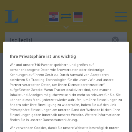
Ihre Privatsphäre ist uns wichtig
Kroatisch-Deutsch Wörterbuch
iscijediti
Wir und unsere
716
-Partner speichern und greifen auf
personenbezogene Daten wie Browserdaten oder eindeutige
Kroatisch-Deutsch Übersetzung für
Kennungen auf Ihrem Gerät zu. Durch Auswahl von Akzeptieren
"iscijediti"
aktivieren Sie Tracking-Technologien für die unter „Wir und unsere
Partner verarbeiten Daten, um Ihnen Dienste bereitzustellen“
aufgeführten Zwecke. Wenn Tracker deaktiviert sind, sind manche
Inhalte und Anzeigen möglicherweise nicht mehr so relevant für Sie. Sie
"iscijediti" Deutsch Übersetzung
können dieses Menü jederzeit wieder aufrufen, um Ihre Einstellungen zu
ändern oder Ihre Einwilligung zu widerrufen, indem Sie auf den Link
Privatsphäre-Einstellungen am unteren Rand der Webseite klicken. Ihre
„iscijediti“
Einstellungen gelten innerhalb unseres Website. Weitere Informationen
finden Sie in unserer Datenschutzerklärung.
Wir verwenden Cookies, damit Sie unsere Webseite bestmöglich nutzen
iscijediti
(
-cjeđivati
)