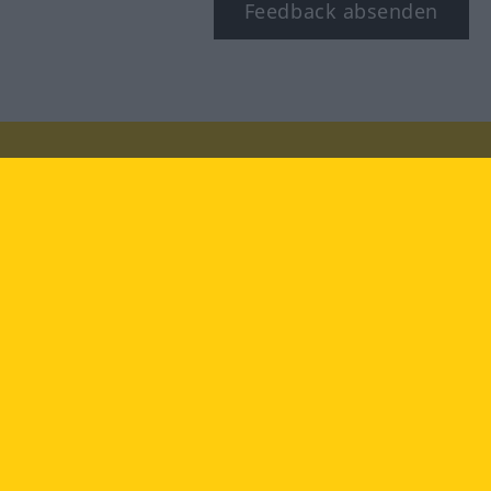
Feedback absenden
Besuchen Sie uns auf:
facebook
YouTube
Instagram
Langenscheidt
NUTZUNGSBEDINGUNGEN
DATENSCHUTZBESTIMMUNGEN