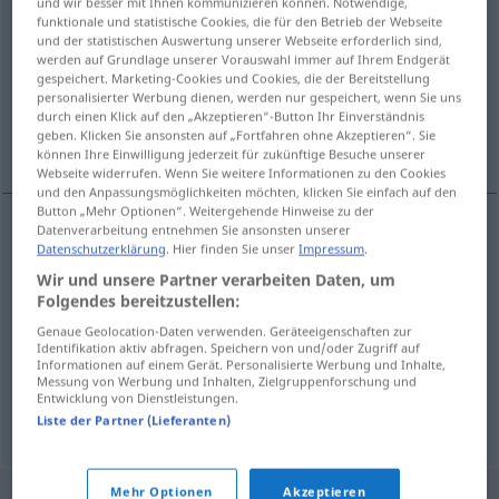
und wir besser mit Ihnen kommunizieren können. Notwendige,
funktionale und statistische Cookies, die für den Betrieb der Webseite
Übersicht aller Übersetzungen
und der statistischen Auswertung unserer Webseite erforderlich sind,
werden auf Grundlage unserer Vorauswahl immer auf Ihrem Endgerät
(Für mehr Details die Übersetzung anklicken/antippen)
gespeichert. Marketing-Cookies und Cookies, die der Bereitstellung
personalisierter Werbung dienen, werden nur gespeichert, wenn Sie uns
auspressen, auswringen, ausfragen,
durch einen Klick auf den „Akzeptieren“-Button Ihr Einverständnis
geben. Klicken Sie ansonsten auf „Fortfahren ohne Akzeptieren“. Sie
ausquetschen
können Ihre Einwilligung jederzeit für zukünftige Besuche unserer
Webseite widerrufen. Wenn Sie weitere Informationen zu den Cookies
und den Anpassungsmöglichkeiten möchten, klicken Sie einfach auf den
Button „Mehr Optionen“. Weitergehende Hinweise zu der
Datenverarbeitung entnehmen Sie ansonsten unserer
Datenschutzerklärung
. Hier finden Sie unser
Impressum
.
auspressen
iscijediti
Wir und unsere Partner verarbeiten Daten, um
Folgendes bereitzustellen:
auswringen
iscijediti
rublje
Genaue Geolocation-Daten verwenden. Geräteeigenschaften zur
Identifikation aktiv abfragen. Speichern von und/oder Zugriff auf
ausfragen
iscijediti
FIG
Informationen auf einem Gerät. Personalisierte Werbung und Inhalte,
Messung von Werbung und Inhalten, Zielgruppenforschung und
Entwicklung von Dienstleistungen.
ausquetschen
iscijediti
Liste der Partner (Lieferanten)
Mehr Optionen
Akzeptieren