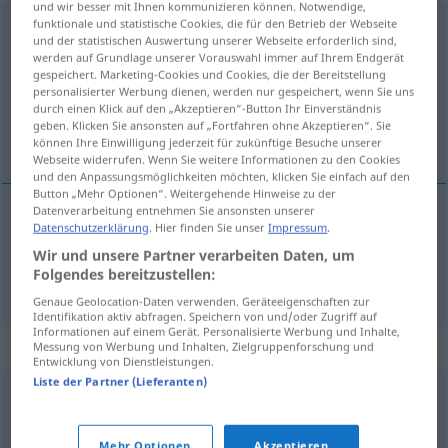
und wir besser mit Ihnen kommunizieren können. Notwendige,
funktionale und statistische Cookies, die für den Betrieb der Webseite
auswringen
<
trennb
;
-ge-
>
und der statistischen Auswertung unserer Webseite erforderlich sind,
werden auf Grundlage unserer Vorauswahl immer auf Ihrem Endgerät
Übersicht aller Übersetzungen
gespeichert. Marketing-Cookies und Cookies, die der Bereitstellung
personalisierter Werbung dienen, werden nur gespeichert, wenn Sie uns
(Für mehr Details die Übersetzung anklicken/antippen)
durch einen Klick auf den „Akzeptieren“-Button Ihr Einverständnis
geben. Klicken Sie ansonsten auf „Fortfahren ohne Akzeptieren“. Sie
iscijediti, izažeti
können Ihre Einwilligung jederzeit für zukünftige Besuche unserer
Webseite widerrufen. Wenn Sie weitere Informationen zu den Cookies
und den Anpassungsmöglichkeiten möchten, klicken Sie einfach auf den
Button „Mehr Optionen“. Weitergehende Hinweise zu der
Datenverarbeitung entnehmen Sie ansonsten unserer
Datenschutzerklärung
. Hier finden Sie unser
Impressum
.
iscijediti
(-cjeđivati),
izažeti
(-žimati)
auswringen
Wir und unsere Partner verarbeiten Daten, um
Wäsche
Folgendes bereitzustellen:
Genaue Geolocation-Daten verwenden. Geräteeigenschaften zur
Identifikation aktiv abfragen. Speichern von und/oder Zugriff auf
Informationen auf einem Gerät. Personalisierte Werbung und Inhalte,
Synonyme für "auswringen"
Messung von Werbung und Inhalten, Zielgruppenforschung und
Entwicklung von Dienstleistungen.
Liste der Partner (Lieferanten)
ausdrücken
,
auspressen
,
ausquetschen
Mehr Optionen
Akzeptieren