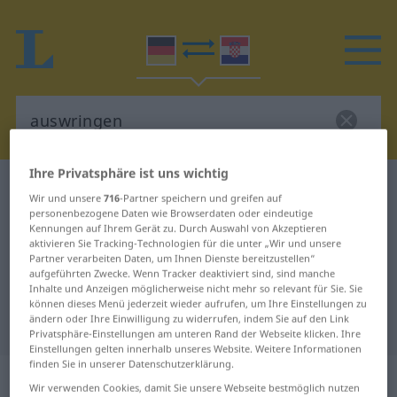
Ihre Privatsphäre ist uns wichtig
Deutsch-Kroatisch Wörterbuch
auswringen
Wir und unsere
716
-Partner speichern und greifen auf
Deutsch-Kroatisch Übersetzung für
personenbezogene Daten wie Browserdaten oder eindeutige
Kennungen auf Ihrem Gerät zu. Durch Auswahl von Akzeptieren
"auswringen"
aktivieren Sie Tracking-Technologien für die unter „Wir und unsere
Partner verarbeiten Daten, um Ihnen Dienste bereitzustellen“
aufgeführten Zwecke. Wenn Tracker deaktiviert sind, sind manche
Inhalte und Anzeigen möglicherweise nicht mehr so relevant für Sie. Sie
"auswringen" Kroatisch
können dieses Menü jederzeit wieder aufrufen, um Ihre Einstellungen zu
ändern oder Ihre Einwilligung zu widerrufen, indem Sie auf den Link
Übersetzung
Privatsphäre-Einstellungen am unteren Rand der Webseite klicken. Ihre
Einstellungen gelten innerhalb unseres Website. Weitere Informationen
finden Sie in unserer Datenschutzerklärung.
„auswringen“
Wir verwenden Cookies, damit Sie unsere Webseite bestmöglich nutzen