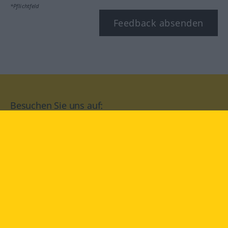
*Pflichtfeld
Feedback absenden
Besuchen Sie uns auf:
facebook
YouTube
Instagram
Langenscheidt
NUTZUNGSBEDINGUNGEN