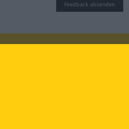
Feedback absenden
Besuchen Sie uns auf:
facebook
YouTube
Instagram
Langenscheidt
NUTZUNGSBEDINGUNGEN
DATENSCHUTZBESTIMMUNGEN