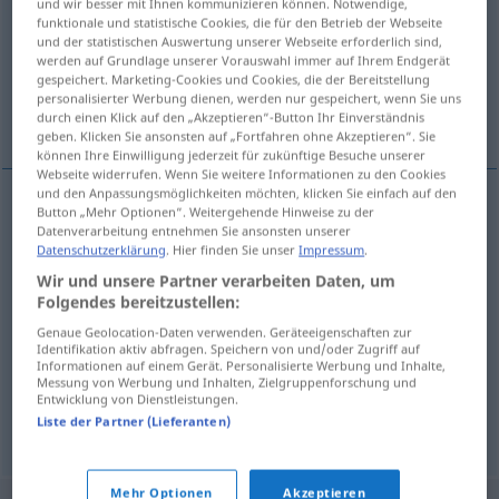
und wir besser mit Ihnen kommunizieren können. Notwendige,
funktionale und statistische Cookies, die für den Betrieb der Webseite
Übersicht aller Übersetzungen
und der statistischen Auswertung unserer Webseite erforderlich sind,
werden auf Grundlage unserer Vorauswahl immer auf Ihrem Endgerät
(Für mehr Details die Übersetzung anklicken/antippen)
gespeichert. Marketing-Cookies und Cookies, die der Bereitstellung
personalisierter Werbung dienen, werden nur gespeichert, wenn Sie uns
Verlust, Schaden, Ausfall, Einbuße
durch einen Klick auf den „Akzeptieren“-Button Ihr Einverständnis
geben. Klicken Sie ansonsten auf „Fortfahren ohne Akzeptieren“. Sie
können Ihre Einwilligung jederzeit für zukünftige Besuche unserer
Webseite widerrufen. Wenn Sie weitere Informationen zu den Cookies
und den Anpassungsmöglichkeiten möchten, klicken Sie einfach auf den
Button „Mehr Optionen“. Weitergehende Hinweise zu der
Verlust
m
gubitak
Datenverarbeitung entnehmen Sie ansonsten unserer
Datenschutzerklärung
. Hier finden Sie unser
Impressum
.
Wir und unsere Partner verarbeiten Daten, um
Einbuße
f
gubitak
Folgendes bereitzustellen:
Genaue Geolocation-Daten verwenden. Geräteeigenschaften zur
Schaden
m
gubitak
Identifikation aktiv abfragen. Speichern von und/oder Zugriff auf
Informationen auf einem Gerät. Personalisierte Werbung und Inhalte,
Messung von Werbung und Inhalten, Zielgruppenforschung und
Ausfall
m
gubitak
HANDEL
Entwicklung von Dienstleistungen.
Liste der Partner (Lieferanten)
Mehr Optionen
Akzeptieren