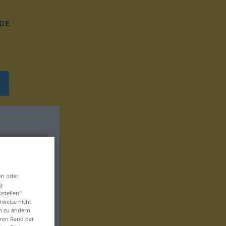
DE
en oder
g-
ustellen“
rweise nicht
en zu ändern
eren Rand der