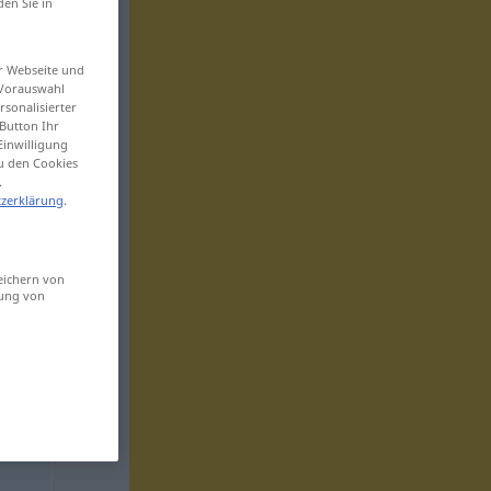
den Sie in
er Webseite und
 Vorauswahl
sonalisierter
Button Ihr
Einwilligung
zu den Cookies
.
zerklärung
.
eichern von
sung von