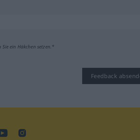
m Sie ein Häkchen setzen.*
Feedback absend
ook
YouTube
Instagram