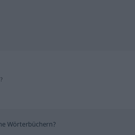
h?
ine Wörterbüchern?