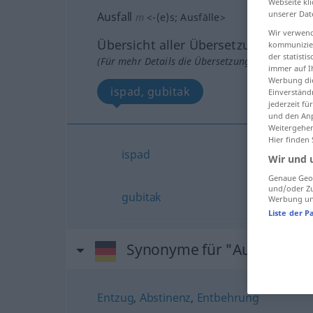
Webseite kli
unserer Dat
Ausfall
m
<
-(e)s
;
Ausfälle
>
Wir verwend
Übersicht aller Übersetzungen
kommunizier
der statist
(Für mehr Details die Übersetzung anklicken/an
immer auf I
Werbung die
ispad, gubitak
Einverständ
jederzeit f
und den Anp
Weitergehen
Hier finden
ispad
Wir und 
Genaue Geol
und/oder Zu
gubitak
Werbung und
Liste der P
Synonyme für "Ausfall"
Entzug
,
Abstinenz
,
Entbehrung