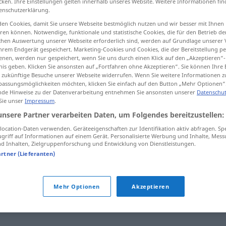
cken. Ihre Einstellungen gelten innerhalb unseres Website. Weitere Informationen fin
enschutzerklärung.
en Cookies, damit Sie unsere Webseite bestmöglich nutzen und wir besser mit Ihnen
en können. Notwendige, funktionale und statistische Cookies, die für den Betrieb d
ischen Auswertung unserer Webseite erforderlich sind, werden auf Grundlage unserer
tippen)
hrem Endgerät gespeichert. Marketing-Cookies und Cookies, die der Bereitstellung per
nen, werden nur gespeichert, wenn Sie uns durch einen Klick auf den „Akzeptieren“-
nis geben. Klicken Sie ansonsten auf „Fortfahren ohne Akzeptieren“. Sie können Ihre 
ür zukünftige Besuche unserer Webseite widerrufen. Wenn Sie weitere Informationen 
assungsmöglichkeiten möchten, klicken Sie einfach auf den Button „Mehr Optionen“
de Hinweise zu der Datenverarbeitung entnehmen Sie ansonsten unserer
Datenschut
 Sie unser
Impressum
.
Ausfall
unsere Partner verarbeiten Daten, um Folgendes bereitzustellen:
ocation-Daten verwenden. Geräteeigenschaften zur Identifikation aktiv abfragen. Sp
griff auf Informationen auf einem Gerät. Personalisierte Werbung und Inhalte, Mes
Ausfall
HANDEL
 Inhalten, Zielgruppenforschung und Entwicklung von Dienstleistungen.
artner (Lieferanten)
Mehr Optionen
Akzeptieren