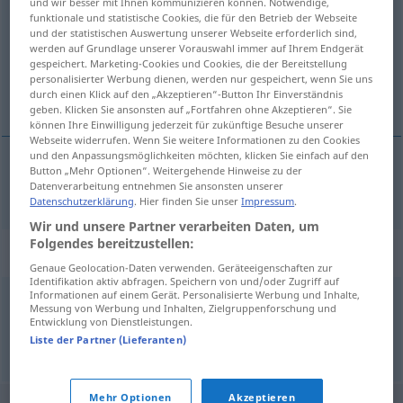
und wir besser mit Ihnen kommunizieren können. Notwendige,
funktionale und statistische Cookies, die für den Betrieb der Webseite
Übersicht aller Übersetzungen
und der statistischen Auswertung unserer Webseite erforderlich sind,
werden auf Grundlage unserer Vorauswahl immer auf Ihrem Endgerät
(Für mehr Details die Übersetzung anklicken/antippen)
gespeichert. Marketing-Cookies und Cookies, die der Bereitstellung
personalisierter Werbung dienen, werden nur gespeichert, wenn Sie uns
Knopf
durch einen Klick auf den „Akzeptieren“-Button Ihr Einverständnis
geben. Klicken Sie ansonsten auf „Fortfahren ohne Akzeptieren“. Sie
können Ihre Einwilligung jederzeit für zukünftige Besuche unserer
Webseite widerrufen. Wenn Sie weitere Informationen zu den Cookies
und den Anpassungsmöglichkeiten möchten, klicken Sie einfach auf den
Button „Mehr Optionen“. Weitergehende Hinweise zu der
Knopf
m
dugme
Datenverarbeitung entnehmen Sie ansonsten unserer
Datenschutzerklärung
. Hier finden Sie unser
Impressum
.
Wir und unsere Partner verarbeiten Daten, um
Folgendes bereitzustellen:
Beispielsätze für "dugme"
Genaue Geolocation-Daten verwenden. Geräteeigenschaften zur
Identifikation aktiv abfragen. Speichern von und/oder Zugriff auf
Informationen auf einem Gerät. Personalisierte Werbung und Inhalte,
Messung von Werbung und Inhalten, Zielgruppenforschung und
pritisno dugme
Entwicklung von Dienstleistungen.
Druckknopf
m
Liste der Partner (Lieferanten)
Mehr Optionen
Akzeptieren