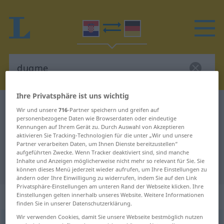
Ihre Privatsphäre ist uns wichtig
Kroatisch-Deutsch Wörterbuch
dugme
Wir und unsere
716
-Partner speichern und greifen auf
personenbezogene Daten wie Browserdaten oder eindeutige
Kroatisch-Deutsch Übersetzung für
Kennungen auf Ihrem Gerät zu. Durch Auswahl von Akzeptieren
"dugme"
aktivieren Sie Tracking-Technologien für die unter „Wir und unsere
Partner verarbeiten Daten, um Ihnen Dienste bereitzustellen“
aufgeführten Zwecke. Wenn Tracker deaktiviert sind, sind manche
Inhalte und Anzeigen möglicherweise nicht mehr so relevant für Sie. Sie
"dugme" Deutsch Übersetzung
können dieses Menü jederzeit wieder aufrufen, um Ihre Einstellungen zu
ändern oder Ihre Einwilligung zu widerrufen, indem Sie auf den Link
Privatsphäre-Einstellungen am unteren Rand der Webseite klicken. Ihre
„dugme“
Einstellungen gelten innerhalb unseres Website. Weitere Informationen
finden Sie in unserer Datenschutzerklärung.
Wir verwenden Cookies, damit Sie unsere Webseite bestmöglich nutzen
dugme
<
-eta
>