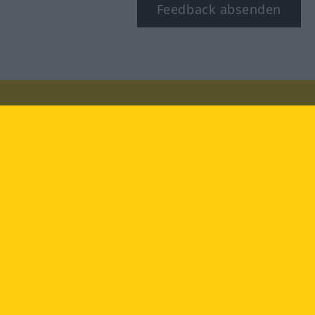
Feedback absenden
Besuchen Sie uns auf:
facebook
YouTube
Instagram
Langenscheidt
NUTZUNGSBEDINGUNGEN
DATENSCHUTZBESTIMMUNGEN