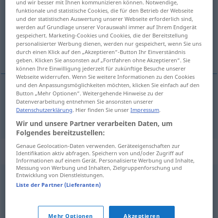
und wir besser mit Ihnen kommunizieren können. Notwendige,
funktionale und statistische Cookies, die für den Betrieb der Webseite
Übersicht aller Übersetzungen
und der statistischen Auswertung unserer Webseite erforderlich sind,
werden auf Grundlage unserer Vorauswahl immer auf Ihrem Endgerät
(Für mehr Details die Übersetzung anklicken/antippen)
gespeichert. Marketing-Cookies und Cookies, die der Bereitstellung
personalisierter Werbung dienen, werden nur gespeichert, wenn Sie uns
dugme
durch einen Klick auf den „Akzeptieren“-Button Ihr Einverständnis
geben. Klicken Sie ansonsten auf „Fortfahren ohne Akzeptieren“. Sie
können Ihre Einwilligung jederzeit für zukünftige Besuche unserer
Webseite widerrufen. Wenn Sie weitere Informationen zu den Cookies
und den Anpassungsmöglichkeiten möchten, klicken Sie einfach auf den
Button „Mehr Optionen“. Weitergehende Hinweise zu der
dugme
Knopf
Datenverarbeitung entnehmen Sie ansonsten unserer
Datenschutzerklärung
. Hier finden Sie unser
Impressum
.
Wir und unsere Partner verarbeiten Daten, um
Folgendes bereitzustellen:
Genaue Geolocation-Daten verwenden. Geräteeigenschaften zur
Synonyme für "Knopf"
Identifikation aktiv abfragen. Speichern von und/oder Zugriff auf
Informationen auf einem Gerät. Personalisierte Werbung und Inhalte,
Messung von Werbung und Inhalten, Zielgruppenforschung und
Entwicklung von Dienstleistungen.
Schalter
,
Taste
Liste der Partner (Lieferanten)
© OpenThesaurus.de
Mehr Optionen
Akzeptieren