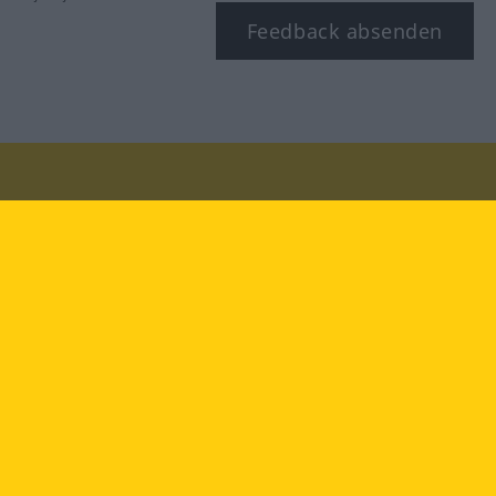
Feedback absenden
Besuchen Sie uns auf:
facebook
YouTube
Instagram
Langenscheidt
NUTZUNGSBEDINGUNGEN