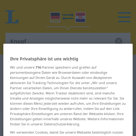
Ihre Privatsphäre ist uns wichtig
Deutsch-Kroatisch Wörterbuch
Knopf
Wir und unsere
716
-Partner speichern und greifen auf
Deutsch-Kroatisch Übersetzung für
personenbezogene Daten wie Browserdaten oder eindeutige
Kennungen auf Ihrem Gerät zu. Durch Auswahl von Akzeptieren
"Knopf"
aktivieren Sie Tracking-Technologien für die unter „Wir und unsere
Partner verarbeiten Daten, um Ihnen Dienste bereitzustellen“
aufgeführten Zwecke. Wenn Tracker deaktiviert sind, sind manche
Inhalte und Anzeigen möglicherweise nicht mehr so relevant für Sie. Sie
"Knopf" Kroatisch Übersetzung
können dieses Menü jederzeit wieder aufrufen, um Ihre Einstellungen zu
ändern oder Ihre Einwilligung zu widerrufen, indem Sie auf den Link
Privatsphäre-Einstellungen am unteren Rand der Webseite klicken. Ihre
„Knopf“
: Maskulinum
Einstellungen gelten innerhalb unseres Website. Weitere Informationen
finden Sie in unserer Datenschutzerklärung.
Wir verwenden Cookies, damit Sie unsere Webseite bestmöglich nutzen
Knopf
m
<
-(e)s
;
Knöpfe
>