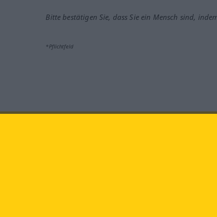
Bitte bestätigen Sie, dass Sie ein Mensch sind, inde
*Pflichtfeld
Besuchen Sie uns auf:
faceb
Langenscheidt