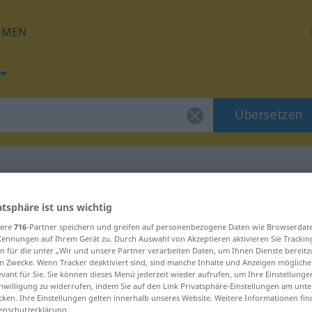
HMEN
Übersetzen
g für "dokazalo"
atsphäre ist uns wichtig
sere
716
-Partner speichern und greifen auf personenbezogene Daten wie Browserdat
Kennungen auf Ihrem Gerät zu. Durch Auswahl von Akzeptieren aktivieren Sie Trackin
ng
n für die unter „Wir und unsere Partner verarbeiten Daten, um Ihnen Dienste bereitz
n Zwecke. Wenn Tracker deaktiviert sind, sind manche Inhalte und Anzeigen mögliche
evant für Sie. Sie können dieses Menü jederzeit wieder aufrufen, um Ihre Einstellung
inwilligung zu widerrufen, indem Sie auf den Link Privatsphäre-Einstellungen am unt
cken. Ihre Einstellungen gelten innerhalb unseres Website. Weitere Informationen fin
enschutzerklärung.