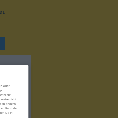
DE
en oder
g-
ustellen“
rweise nicht
en zu ändern
eren Rand der
den Sie in