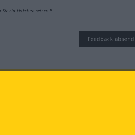
m Sie ein Häkchen setzen.*
Feedback absend
ook
YouTube
Instagram