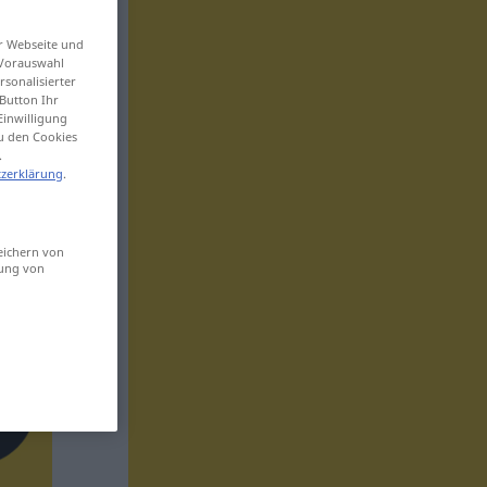
er Webseite und
 Vorauswahl
sonalisierter
Button Ihr
Einwilligung
zu den Cookies
.
zerklärung
.
eichern von
sung von