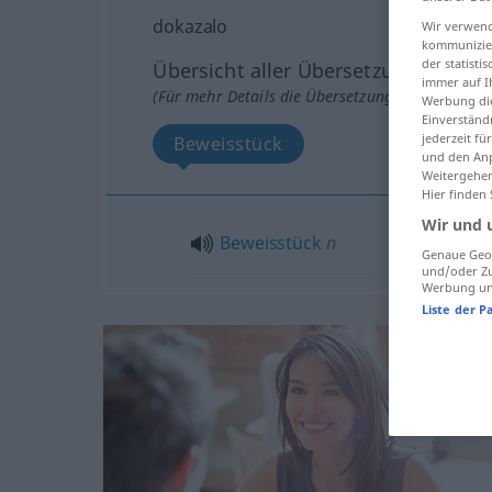
dokazalo
Wir verwend
kommunizier
der statist
Übersicht aller Übersetzungen
immer auf I
(Für mehr Details die Übersetzung anklicken/an
Werbung die
Einverständ
jederzeit f
Beweisstück
und den Anp
Weitergehen
Hier finden
Wir und 
Beweisstück
n
Genaue Geol
und/oder Zu
Werbung und
Liste der P