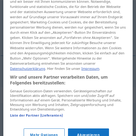
und wir besser mit Ihnen kommunizieren können. Notwendige,
funktionale und statistische Cookies, die für den Betrieb der Webseite
Beweisstück
n
<
-(e)s
;
-e
>
und der statistischen Auswertung unserer Webseite erforderlich sind,
werden auf Grundlage unserer Vorauswahl immer auf Ihrem Endgerät
Übersicht aller Übersetzungen
gespeichert. Marketing-Cookies und Cookies, die der Bereitstellung
personalisierter Werbung dienen, werden nur gespeichert, wenn Sie uns
(Für mehr Details die Übersetzung anklicken/antippen)
durch einen Klick auf den „Akzeptieren“-Button Ihr Einverständnis
geben. Klicken Sie ansonsten auf „Fortfahren ohne Akzeptieren“. Sie
dokazalo
können Ihre Einwilligung jederzeit für zukünftige Besuche unserer
Webseite widerrufen. Wenn Sie weitere Informationen zu den Cookies
und den Anpassungsmöglichkeiten möchten, klicken Sie einfach auf den
Button „Mehr Optionen“. Weitergehende Hinweise zu der
Datenverarbeitung entnehmen Sie ansonsten unserer
Datenschutzerklärung
. Hier finden Sie unser
Impressum
.
dokazalo
Beweisstück
Wir und unsere Partner verarbeiten Daten, um
Folgendes bereitzustellen:
Genaue Geolocation-Daten verwenden. Geräteeigenschaften zur
Synonyme für "Beweisstück"
Identifikation aktiv abfragen. Speichern von und/oder Zugriff auf
Informationen auf einem Gerät. Personalisierte Werbung und Inhalte,
Messung von Werbung und Inhalten, Zielgruppenforschung und
Entwicklung von Dienstleistungen.
Nachweis
,
Beleg
,
Beweis
Liste der Partner (Lieferanten)
© OpenThesaurus.de
Mehr Optionen
Akzeptieren