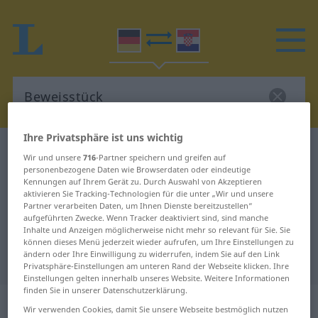
Ihre Privatsphäre ist uns wichtig
Deutsch-Kroatisch Wörterbuch
Beweisstück
Wir und unsere
716
-Partner speichern und greifen auf
Deutsch-Kroatisch Übersetzung für
personenbezogene Daten wie Browserdaten oder eindeutige
Kennungen auf Ihrem Gerät zu. Durch Auswahl von Akzeptieren
"Beweisstück"
aktivieren Sie Tracking-Technologien für die unter „Wir und unsere
Partner verarbeiten Daten, um Ihnen Dienste bereitzustellen“
aufgeführten Zwecke. Wenn Tracker deaktiviert sind, sind manche
Inhalte und Anzeigen möglicherweise nicht mehr so relevant für Sie. Sie
"Beweisstück" Kroatisch
können dieses Menü jederzeit wieder aufrufen, um Ihre Einstellungen zu
ändern oder Ihre Einwilligung zu widerrufen, indem Sie auf den Link
Übersetzung
Privatsphäre-Einstellungen am unteren Rand der Webseite klicken. Ihre
Einstellungen gelten innerhalb unseres Website. Weitere Informationen
finden Sie in unserer Datenschutzerklärung.
„Beweisstück“
: Neutrum
Wir verwenden Cookies, damit Sie unsere Webseite bestmöglich nutzen