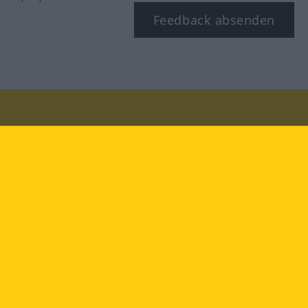
Feedback absenden
Besuchen Sie uns auf:
facebook
YouTube
Instagram
Langenscheidt
NUTZUNGSBEDINGUNGEN