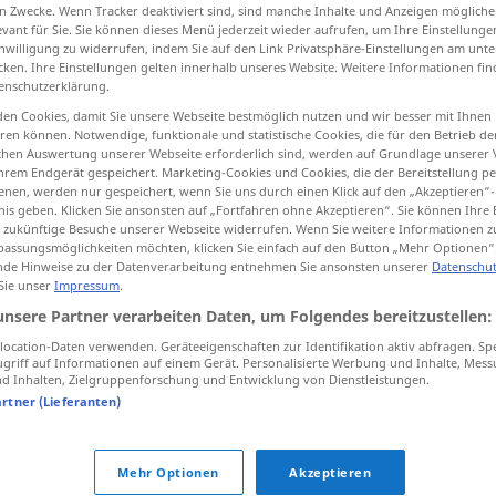
n Zwecke. Wenn Tracker deaktiviert sind, sind manche Inhalte und Anzeigen mögliche
evant für Sie. Sie können dieses Menü jederzeit wieder aufrufen, um Ihre Einstellung
inwilligung zu widerrufen, indem Sie auf den Link Privatsphäre-Einstellungen am unt
cken. Ihre Einstellungen gelten innerhalb unseres Website. Weitere Informationen fin
enschutzerklärung.
tippen)
en Cookies, damit Sie unsere Webseite bestmöglich nutzen und wir besser mit Ihnen
en können. Notwendige, funktionale und statistische Cookies, die für den Betrieb d
ischen Auswertung unserer Webseite erforderlich sind, werden auf Grundlage unserer
hrem Endgerät gespeichert. Marketing-Cookies und Cookies, die der Bereitstellung per
nen, werden nur gespeichert, wenn Sie uns durch einen Klick auf den „Akzeptieren“-
nis geben. Klicken Sie ansonsten auf „Fortfahren ohne Akzeptieren“. Sie können Ihre 
ür zukünftige Besuche unserer Webseite widerrufen. Wenn Sie weitere Informationen 
dok
assungsmöglichkeiten möchten, klicken Sie einfach auf den Button „Mehr Optionen“
de Hinweise zu der Datenverarbeitung entnehmen Sie ansonsten unserer
Datenschut
 Sie unser
Impressum
.
dok
unsere Partner verarbeiten Daten, um Folgendes bereitzustellen:
ocation-Daten verwenden. Geräteeigenschaften zur Identifikation aktiv abfragen. Sp
griff auf Informationen auf einem Gerät. Personalisierte Werbung und Inhalte, Mes
dok
 Inhalten, Zielgruppenforschung und Entwicklung von Dienstleistungen.
artner (Lieferanten)
dok
ne
Mehr Optionen
Akzeptieren