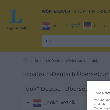
WÖRTERBUCH
SHOP
UNTERNE
Kroatisch
Deutsch
Kroatisch-Deutsch Wörterbuch
dok
Kroatisch-Deutsch Übersetzun
"dok" Deutsch Übersetzung
Ihre Priv
Wir und un
„dok“
: veznik
eindeutige 
Technologie