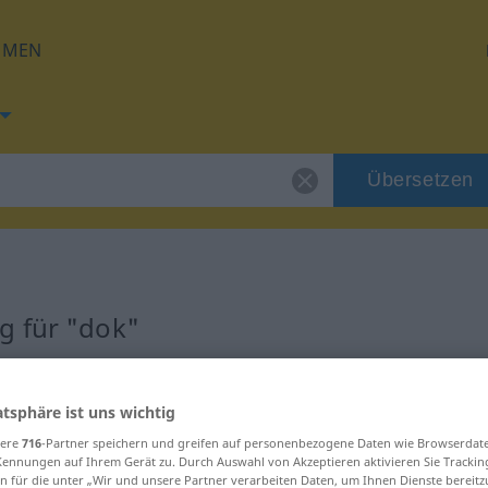
HMEN
Übersetzen
g für "dok"
atsphäre ist uns wichtig
sere
716
-Partner speichern und greifen auf personenbezogene Daten wie Browserdat
Kennungen auf Ihrem Gerät zu. Durch Auswahl von Akzeptieren aktivieren Sie Trackin
n für die unter „Wir und unsere Partner verarbeiten Daten, um Ihnen Dienste bereitz