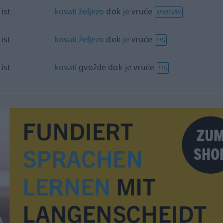
ist
kovati
željezo
dok
je
vruće
SPRICHW
ist
kovati
željezo
dok
je
vruće
FIG
ist
kovati
gvožđe dok
je
vruće
FIG