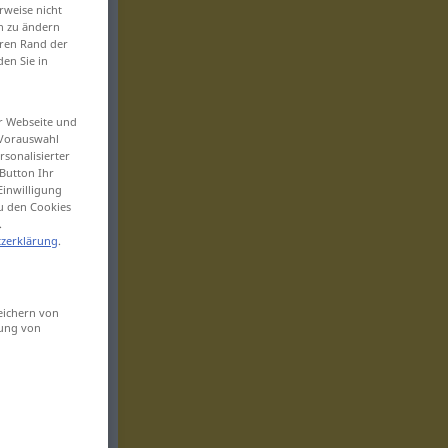
rweise nicht
en zu ändern
eren Rand der
den Sie in
er Webseite und
 Vorauswahl
sonalisierter
Button Ihr
Einwilligung
zu den Cookies
.
zerklärung
.
eichern von
sung von