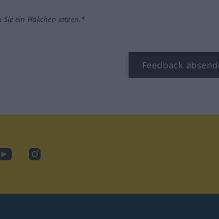
m Sie ein Häkchen setzen.*
Feedback absend
ook
YouTube
Instagram