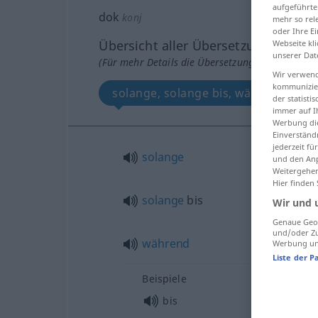
aufgeführte
dok
konj
mehr so rel
oder Ihre E
Übersicht aller Übersetzungen
Webseite kli
unserer Dat
(Für mehr Details die Übersetzung anklicken/an
Wir verwend
kommunizier
solange, solange bis, während
der statist
immer auf I
Werbung die
Einverständ
jederzeit f
solange
und den Anp
Weitergehen
Hier finden
solange
bis
Wir und 
Genaue Geol
und/oder Zu
während
Werbung und
Liste der P
Beispiele
bis