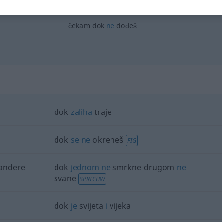
dok
sam
bio
zdrav
čekam dok
ne
dođeš
dok
zaliha
traje
dok
se
ne
okreneš
FIG
 andere
dok
jednom
ne
smrkne drugom
ne
svane
SPRICHW
dok
je
svijeta
i
vijeka