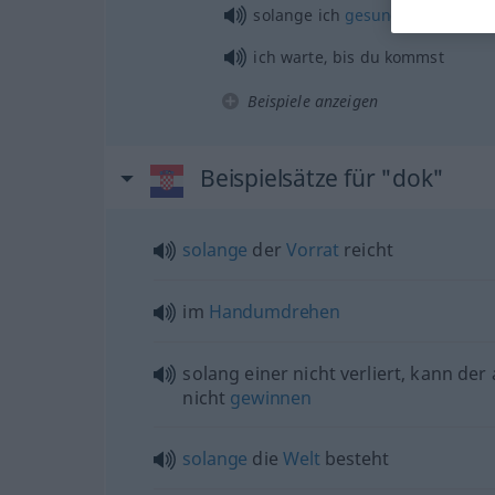
solange ich
gesund
war
ich warte, bis du kommst
Beispiele anzeigen
Beispielsätze für "dok"
solange
der
Vorrat
reicht
im
Handumdrehen
solang einer nicht verliert, kann der
nicht
gewinnen
solange
die
Welt
besteht