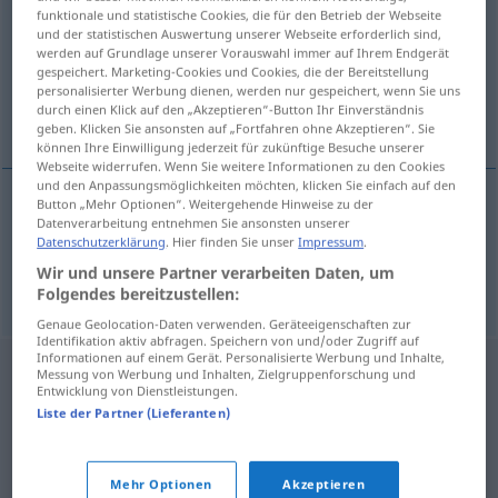
funktionale und statistische Cookies, die für den Betrieb der Webseite
und der statistischen Auswertung unserer Webseite erforderlich sind,
Übersicht aller Übersetzungen
werden auf Grundlage unserer Vorauswahl immer auf Ihrem Endgerät
(Für mehr Details die Übersetzung anklicken/antippen)
gespeichert. Marketing-Cookies und Cookies, die der Bereitstellung
personalisierter Werbung dienen, werden nur gespeichert, wenn Sie uns
durch einen Klick auf den „Akzeptieren“-Button Ihr Einverständnis
diplomatisch, Diplom-
geben. Klicken Sie ansonsten auf „Fortfahren ohne Akzeptieren“. Sie
können Ihre Einwilligung jederzeit für zukünftige Besuche unserer
Webseite widerrufen. Wenn Sie weitere Informationen zu den Cookies
und den Anpassungsmöglichkeiten möchten, klicken Sie einfach auf den
Button „Mehr Optionen“. Weitergehende Hinweise zu der
Datenverarbeitung entnehmen Sie ansonsten unserer
diplomatisch
diplomatski
Datenschutzerklärung
. Hier finden Sie unser
Impressum
.
Wir und unsere Partner verarbeiten Daten, um
Diplom-
diplomatski
Folgendes bereitzustellen:
Genaue Geolocation-Daten verwenden. Geräteeigenschaften zur
Identifikation aktiv abfragen. Speichern von und/oder Zugriff auf
Informationen auf einem Gerät. Personalisierte Werbung und Inhalte,
Messung von Werbung und Inhalten, Zielgruppenforschung und
Entwicklung von Dienstleistungen.
Liste der Partner (Lieferanten)
Mehr Optionen
Akzeptieren