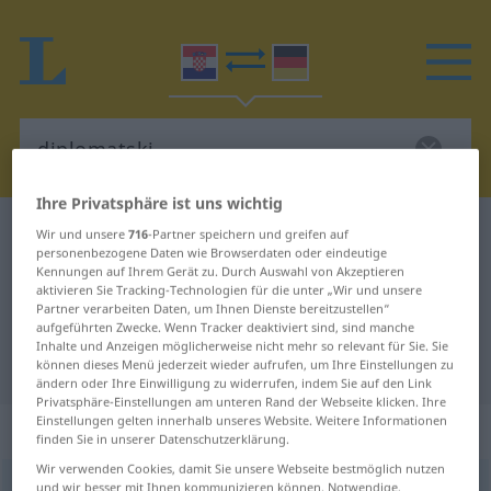
Ihre Privatsphäre ist uns wichtig
Kroatisch-Deutsch Wörterbuch
diplomatski
Wir und unsere
716
-Partner speichern und greifen auf
personenbezogene Daten wie Browserdaten oder eindeutige
Kroatisch-Deutsch Übersetzung für
Kennungen auf Ihrem Gerät zu. Durch Auswahl von Akzeptieren
aktivieren Sie Tracking-Technologien für die unter „Wir und unsere
"diplomatski"
Partner verarbeiten Daten, um Ihnen Dienste bereitzustellen“
aufgeführten Zwecke. Wenn Tracker deaktiviert sind, sind manche
Inhalte und Anzeigen möglicherweise nicht mehr so relevant für Sie. Sie
"diplomatski" Deutsch Übersetzung
können dieses Menü jederzeit wieder aufrufen, um Ihre Einstellungen zu
ändern oder Ihre Einwilligung zu widerrufen, indem Sie auf den Link
Privatsphäre-Einstellungen am unteren Rand der Webseite klicken. Ihre
Einstellungen gelten innerhalb unseres Website. Weitere Informationen
„diplomatski“
finden Sie in unserer Datenschutzerklärung.
Wir verwenden Cookies, damit Sie unsere Webseite bestmöglich nutzen
diplomatski
und wir besser mit Ihnen kommunizieren können. Notwendige,