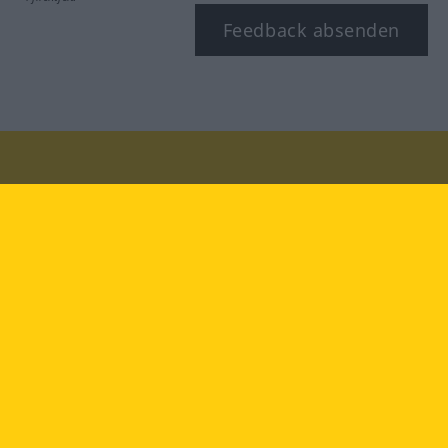
Feedback absenden
Besuchen Sie uns auf:
facebook
YouTube
Instagram
Langenscheidt
NUTZUNGSBEDINGUNGEN