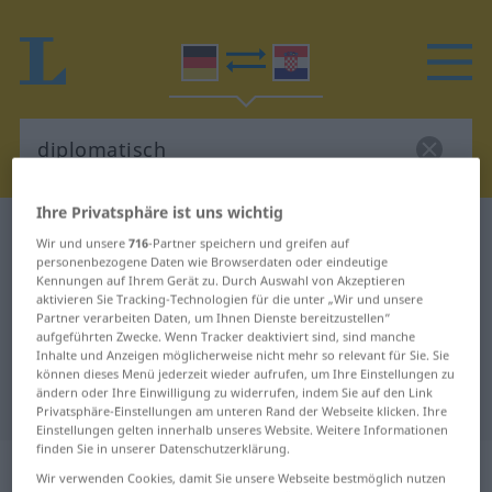
Ihre Privatsphäre ist uns wichtig
Deutsch-Kroatisch Wörterbuch
diplomatisch
Wir und unsere
716
-Partner speichern und greifen auf
Deutsch-Kroatisch Übersetzung für
personenbezogene Daten wie Browserdaten oder eindeutige
Kennungen auf Ihrem Gerät zu. Durch Auswahl von Akzeptieren
"diplomatisch"
aktivieren Sie Tracking-Technologien für die unter „Wir und unsere
Partner verarbeiten Daten, um Ihnen Dienste bereitzustellen“
aufgeführten Zwecke. Wenn Tracker deaktiviert sind, sind manche
Inhalte und Anzeigen möglicherweise nicht mehr so relevant für Sie. Sie
"diplomatisch" Kroatisch
können dieses Menü jederzeit wieder aufrufen, um Ihre Einstellungen zu
ändern oder Ihre Einwilligung zu widerrufen, indem Sie auf den Link
Übersetzung
Privatsphäre-Einstellungen am unteren Rand der Webseite klicken. Ihre
Einstellungen gelten innerhalb unseres Website. Weitere Informationen
finden Sie in unserer Datenschutzerklärung.
„diplomatisch“
: Adjektiv
Wir verwenden Cookies, damit Sie unsere Webseite bestmöglich nutzen