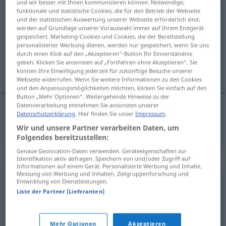
und wir besser mit Ihnen kommunizieren können. Notwendige,
funktionale und statistische Cookies, die für den Betrieb der Webseite
diplomatisch
adj
a.
FIG
und der statistischen Auswertung unserer Webseite erforderlich sind,
werden auf Grundlage unserer Vorauswahl immer auf Ihrem Endgerät
Übersicht aller Übersetzungen
gespeichert. Marketing-Cookies und Cookies, die der Bereitstellung
personalisierter Werbung dienen, werden nur gespeichert, wenn Sie uns
(Für mehr Details die Übersetzung anklicken/antippen)
durch einen Klick auf den „Akzeptieren“-Button Ihr Einverständnis
geben. Klicken Sie ansonsten auf „Fortfahren ohne Akzeptieren“. Sie
diplomatski
können Ihre Einwilligung jederzeit für zukünftige Besuche unserer
Webseite widerrufen. Wenn Sie weitere Informationen zu den Cookies
und den Anpassungsmöglichkeiten möchten, klicken Sie einfach auf den
Button „Mehr Optionen“. Weitergehende Hinweise zu der
Datenverarbeitung entnehmen Sie ansonsten unserer
Datenschutzerklärung
. Hier finden Sie unser
Impressum
.
diplomatski
diplomatisch
Wir und unsere Partner verarbeiten Daten, um
Folgendes bereitzustellen:
Genaue Geolocation-Daten verwenden. Geräteeigenschaften zur
Synonyme für "diplomatisch"
Identifikation aktiv abfragen. Speichern von und/oder Zugriff auf
Informationen auf einem Gerät. Personalisierte Werbung und Inhalte,
Messung von Werbung und Inhalten, Zielgruppenforschung und
Entwicklung von Dienstleistungen.
freundlich
,
galant
,
zuvorkommend
,
höflich
Liste der Partner (Lieferanten)
© OpenThesaurus.de
Mehr Optionen
Akzeptieren