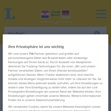
Ihre Privatsphäre ist uns wichtig
Kroatisch-Deutsch Wörterbuch
bridjeti
Wir und unsere
716
-Partner speichern und greifen auf
personenbezogene Daten wie Browserdaten oder eindeutige
Kroatisch-Deutsch Übersetzung für
Kennungen auf Ihrem Gerät zu. Durch Auswahl von Akzeptieren
aktivieren Sie Tracking-Technologien für die unter „Wir und unsere
"bridjeti"
Partner verarbeiten Daten, um Ihnen Dienste bereitzustellen“
aufgeführten Zwecke. Wenn Tracker deaktiviert sind, sind manche
Inhalte und Anzeigen möglicherweise nicht mehr so relevant für Sie. Sie
"bridjeti" Deutsch Übersetzung
können dieses Menü jederzeit wieder aufrufen, um Ihre Einstellungen zu
ändern oder Ihre Einwilligung zu widerrufen, indem Sie auf den Link
Privatsphäre-Einstellungen am unteren Rand der Webseite klicken. Ihre
Einstellungen gelten innerhalb unseres Website. Weitere Informationen
„bridjeti“
finden Sie in unserer Datenschutzerklärung.
Wir verwenden Cookies, damit Sie unsere Webseite bestmöglich nutzen
bridjeti
<
-im
;
-dio
, -djela
>
und wir besser mit Ihnen kommunizieren können. Notwendige,