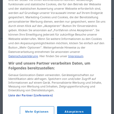
funktionale und statistische Cookies, die für den Betrieb der Webseite
und der statistischen Auswertung unserer Webseite erforderlich sind,
Übersicht aller Übersetzungen
werden auf Grundlage unserer Vorauswahl immer auf Ihrem Endgerät
(Für mehr Details die Übersetzung anklicken/antippen)
gespeichert. Marketing-Cookies und Cookies, die der Bereitstellung
personalisierter Werbung dienen, werden nur gespeichert, wenn Sie uns
durch einen Klick auf den „Akzeptieren“-Button Ihr Einverständnis
brennen, jucken, prickeln
geben. Klicken Sie ansonsten auf „Fortfahren ohne Akzeptieren“. Sie
können Ihre Einwilligung jederzeit für zukünftige Besuche unserer
Webseite widerrufen. Wenn Sie weitere Informationen zu den Cookies
und den Anpassungsmöglichkeiten möchten, klicken Sie einfach auf den
Button „Mehr Optionen“. Weitergehende Hinweise zu der
Datenverarbeitung entnehmen Sie ansonsten unserer
brennen
bridjeti
Datenschutzerklärung
. Hier finden Sie unser
Impressum
.
Wir und unsere Partner verarbeiten Daten, um
jucken
bridjeti
Folgendes bereitzustellen:
Genaue Geolocation-Daten verwenden. Geräteeigenschaften zur
prickeln
bridjeti
Identifikation aktiv abfragen. Speichern von und/oder Zugriff auf
Informationen auf einem Gerät. Personalisierte Werbung und Inhalte,
Messung von Werbung und Inhalten, Zielgruppenforschung und
Entwicklung von Dienstleistungen.
Liste der Partner (Lieferanten)
Mehr Optionen
Akzeptieren