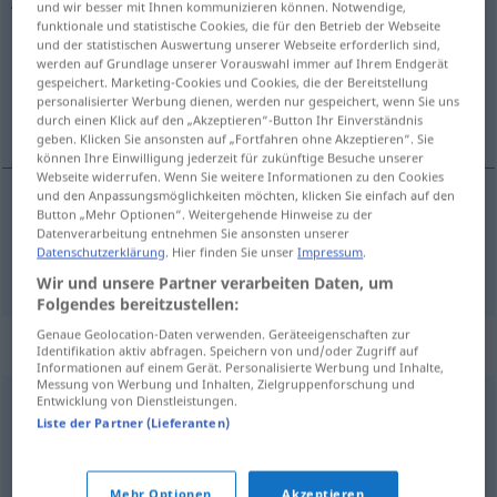
und wir besser mit Ihnen kommunizieren können. Notwendige,
funktionale und statistische Cookies, die für den Betrieb der Webseite
Übersicht aller Übersetzungen
und der statistischen Auswertung unserer Webseite erforderlich sind,
werden auf Grundlage unserer Vorauswahl immer auf Ihrem Endgerät
(Für mehr Details die Übersetzung anklicken/antippen)
gespeichert. Marketing-Cookies und Cookies, die der Bereitstellung
personalisierter Werbung dienen, werden nur gespeichert, wenn Sie uns
svrbjeti
durch einen Klick auf den „Akzeptieren“-Button Ihr Einverständnis
geben. Klicken Sie ansonsten auf „Fortfahren ohne Akzeptieren“. Sie
können Ihre Einwilligung jederzeit für zukünftige Besuche unserer
Webseite widerrufen. Wenn Sie weitere Informationen zu den Cookies
und den Anpassungsmöglichkeiten möchten, klicken Sie einfach auf den
Button „Mehr Optionen“. Weitergehende Hinweise zu der
svrbjeti
jucken
Haut
Datenverarbeitung entnehmen Sie ansonsten unserer
Datenschutzerklärung
. Hier finden Sie unser
Impressum
.
Wir und unsere Partner verarbeiten Daten, um
Folgendes bereitzustellen:
Genaue Geolocation-Daten verwenden. Geräteeigenschaften zur
Synonyme für "jucken"
Identifikation aktiv abfragen. Speichern von und/oder Zugriff auf
Informationen auf einem Gerät. Personalisierte Werbung und Inhalte,
Messung von Werbung und Inhalten, Zielgruppenforschung und
Entwicklung von Dienstleistungen.
kratzen (ugs.)
,
tangieren
,
betreffen
,
angehen
,
berühren
,
Liste der Partner (Lieferanten)
beeinflussen
,
interessieren
Mehr Optionen
Akzeptieren