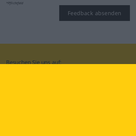
*Pflichtfeld
Feedback absenden
Besuchen Sie uns auf:
facebook
YouTube
Instagram
Langenscheidt
NUTZUNGSBEDINGUNGEN