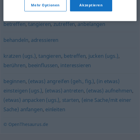
Mehr Optionen
Akzeptieren
anfeinden
betreffen
,
tangieren
,
zutreffen
,
anbelangen
behandeln
,
adressieren
kratzen (ugs.)
,
tangieren
,
betreffen
,
jucken (ugs.)
,
berühren
,
beeinflussen
,
interessieren
beginnen
,
(etwas) angreifen (geh., fig.)
,
(in etwas)
einsteigen (ugs.)
,
(etwas) antreten
,
(etwas) aufnehmen
,
(etwas) anpacken (ugs.)
,
starten
,
(eine Sache/mit einer
Sache) anfangen
,
einleiten
© OpenThesaurus.de