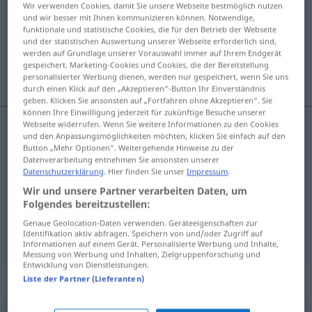
Wir verwenden Cookies, damit Sie unsere Webseite bestmöglich nutzen
und wir besser mit Ihnen kommunizieren können. Notwendige,
Übersicht aller Übersetzungen
funktionale und statistische Cookies, die für den Betrieb der Webseite
und der statistischen Auswertung unserer Webseite erforderlich sind,
(Für mehr Details die Übersetzung anklicken/antippen)
werden auf Grundlage unserer Vorauswahl immer auf Ihrem Endgerät
gespeichert. Marketing-Cookies und Cookies, die der Bereitstellung
paliti se, početi , napasti
personalisierter Werbung dienen, werden nur gespeichert, wenn Sie uns
durch einen Klick auf den „Akzeptieren“-Button Ihr Einverständnis
geben. Klicken Sie ansonsten auf „Fortfahren ohne Akzeptieren“. Sie
können Ihre Einwilligung jederzeit für zukünftige Besuche unserer
Webseite widerrufen. Wenn Sie weitere Informationen zu den Cookies
und den Anpassungsmöglichkeiten möchten, klicken Sie einfach auf den
paliti
se
angehen
Licht
Button „Mehr Optionen“. Weitergehende Hinweise zu der
Datenverarbeitung entnehmen Sie ansonsten unserer
Datenschutzerklärung
. Hier finden Sie unser
Impressum
.
početi
(-injati)
angehen
beginnen
Wir und unsere Partner verarbeiten Daten, um
Folgendes bereitzustellen:
napasti
(-dati)
angehen
gegen einen Gegner
Genaue Geolocation-Daten verwenden. Geräteeigenschaften zur
Identifikation aktiv abfragen. Speichern von und/oder Zugriff auf
Informationen auf einem Gerät. Personalisierte Werbung und Inhalte,
Messung von Werbung und Inhalten, Zielgruppenforschung und
Entwicklung von Dienstleistungen.
Liste der Partner (Lieferanten)
Synonyme für "angehen"